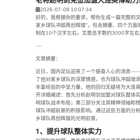
老将赵明剑免签加盟大连英博助力
2026-07-08 10:07:34
好的，我根据你的要求，帮你生成一篇完整的文
家乡球队冲超再创辉煌”，包含摘要、四个方面
制在10个汉字左右。文章总字数约3000字左右
---
文章摘要：
近日，国内足坛迎来了一个振奋人心的消息—
了他对家乡球队的深厚情感，也为球队冲超增
丰富经验的中坚力量，他的回归无疑将为大连
开详细阐述：首先分析赵明剑加盟对球队整体
响球队战术布局；第三部分关注其精神领袖和
球队冲超前景的积极影响。通过这些方面的分
乡球队再创辉煌的光明前景。
1、提升球队整体实力