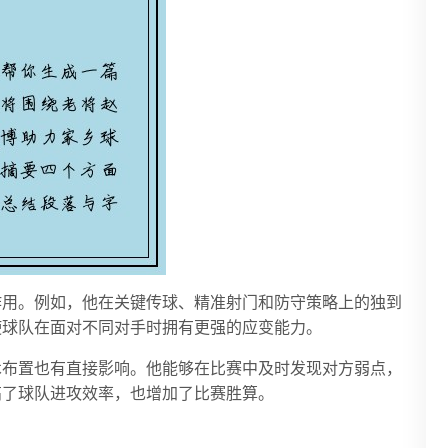
作用。例如，他在关键传球、精准射门和防守策略上的独到
使球队在面对不同对手时拥有更强的应变能力。
术布置也有直接影响。他能够在比赛中及时发现对方弱点，
高了球队进攻效率，也增加了比赛胜算。