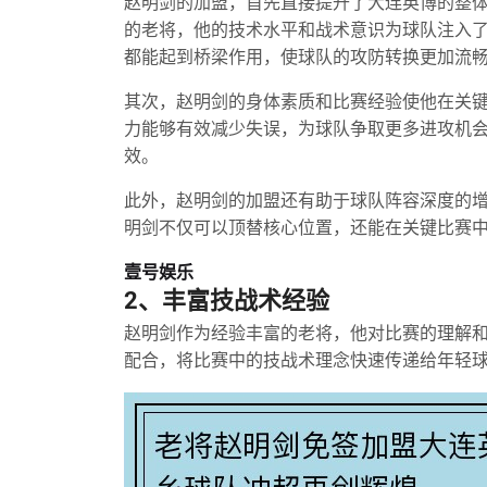
赵明剑的加盟，首先直接提升了大连英博的整
的老将，他的技术水平和战术意识为球队注入
都能起到桥梁作用，使球队的攻防转换更加流
其次，赵明剑的身体素质和比赛经验使他在关
力能够有效减少失误，为球队争取更多进攻机
效。
此外，赵明剑的加盟还有助于球队阵容深度的
明剑不仅可以顶替核心位置，还能在关键比赛中
壹号娱乐
2、丰富技战术经验
赵明剑作为经验丰富的老将，他对比赛的理解
配合，将比赛中的技战术理念快速传递给年轻