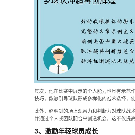
其次，他在比赛中展示的个人能力也具有示范
技巧，能够引导球队形成多样化的战术选择，
此外，赵明剑的场上观察力和判断力对球队战
并通过个人或团队配合来创造机会，这不仅提
3、激励年轻球员成长