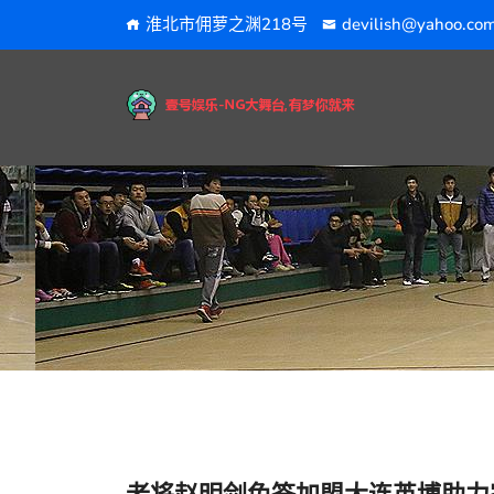
淮北市佣萝之渊218号
devilish@yahoo.co