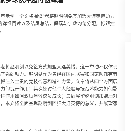
家乡球队冲超再创辉煌
章示例。全文将围绕“老将赵明剑免签加盟大连英博助力
的详细阐述以及结尾总结，段落与字数均匀分配，标题控
。
—老将赵明剑以免签方式加盟大连英博，这一举动不仅体现
添了强劲动力。赵明剑作为曾经在国内联赛和国家队都有着
英博注入宝贵的竞技智慧和精神力量。文章将从四个方面展
实力的提升作用；其次探讨他个人经验与技战术能力如何影
榜样作用如何激励年轻球员成长；最后展望赵明剑加盟后对
析，本文将全面呈现赵明剑回归大连英博的意义，并展望家