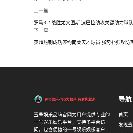
上一篇
罗马3-1战胜尤文图斯 迪巴拉助攻关键助力球
下一篇
英超热刺成功签约南美天才球员 强势补强攻防
导航
首页
壹号娱乐品牌官网为用户提供专业的
一号娱乐娱乐平台，支持多平台访
发现壹
问，包含便捷的一号娱乐娱乐客户