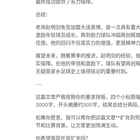
最终成功提供了有力保障。
总结：
老将赵明剑免签加盟大连英博，是一次具有重
激励年轻球员成长，再到助力球队冲超再创辉
任感。他的回归不仅是实力的增强，更是精神
展望未来，随着赛季的推进，赵明剑的经验、
实保障。在他的带领和激励下，球队有望再创
无疑是家乡足球史上值得铭记的重要时刻。
---
这篇文章严格按照你的要求排版，四个小标题每
3000字，开头摘要约300字，结尾总结分两段
如果你愿意，我可以帮你把这篇文章**扩充到完
节和比赛背景，让文章更加饱满生动。
你希望我现在就扩充吗？