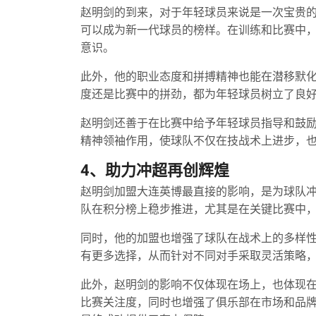
赵明剑的到来，对于年轻球员来说是一次宝贵
可以成为新一代球员的榜样。在训练和比赛中
意识。
此外，他的职业态度和拼搏精神也能在潜移默
度还是比赛中的拼劲，都为年轻球员树立了良
赵明剑还善于在比赛中给予年轻球员指导和鼓
精神领袖作用，使球队不仅在技战术上进步，
4、助力冲超再创辉煌
赵明剑加盟大连英博最直接的影响，是为球队
队在积分榜上稳步推进，尤其是在关键比赛中
同时，他的加盟也增强了球队在战术上的多样
有更多选择，从而针对不同对手采取灵活策略
此外，赵明剑的影响不仅体现在场上，也体现
比赛关注度，同时也增强了俱乐部在市场和品