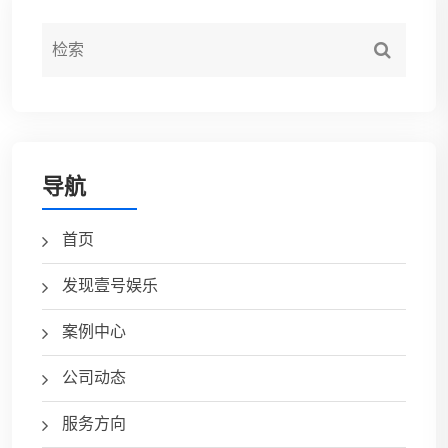
导航
首页
发现壹号娱乐
案例中心
公司动态
服务方向