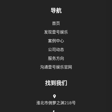
导航
首页
发现壹号娱乐
案例中心
公司动态
服务方向
沟通壹号娱乐官网
找到我们
淮北市佣萝之渊218号