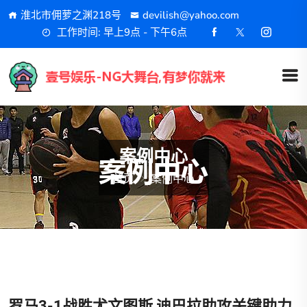
淮北市佣萝之渊218号
devilish@yahoo.com
工作时间: 早上9点 - 下午6点
案例中心
首页
案例中心
罗马3-1战胜尤文图斯 迪巴拉助攻关键助力