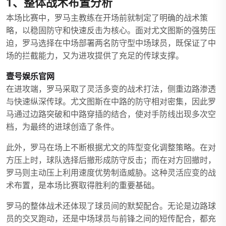
1、整体战术布置分析
本场比赛中，罗马主教练在开场前就制定了明确的战术策
略，以稳固防守和快速反击为核心。面对尤文图斯的强势压
迫，罗马选择在中场部署两名防守型中场球员，既保证了中
场的拦截能力，又为进攻提供了充足的传球支撑。
壹号娱乐官网
在进攻端，罗马采取了灵活多变的战术打法，侧重边路渗透
与快速纵深传球。尤文图斯在中路的防守相对密集，因此罗
马通过边路突破和中路穿插的结合，使对手防线出现多次空
档，为最终的进球创造了条件。
此外，罗马在场上不断根据尤文的阵型变化调整策略。在对
方压上时，球队选择后撤形成防守反击；而在对方回撤时，
罗马则主动压上利用速度优势制造威胁。这种灵活应变的战
术布置，是本场比赛取得胜利的重要基础。
罗马的整体战术还体现了球员间的默契配合。无论是边路球
员的交叉跑动，还是中场球员与前锋之间的短传配合，都充