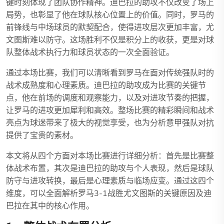
键时刻体现了团队协作精神。迪巴拉的助攻不仅改变了场上
局势，也彰显了他在球队核心位置上的价值。同时，罗马的
前锋线与中场球员的默契配合，使得进攻层次更加丰富，尤
文图斯难以防守。这场胜利不仅是积分上的收获，更是对球
队整体战术执行力和球员状态的一次全面验证。
通过本场比赛，我们可以清晰看到罗马在面对传统强队时的
战术成熟度和心理素质。迪巴拉的助攻成为比赛的关键节
点，他在前场的调度和观察能力，以及对进攻节奏的把握，
让罗马的进攻更加犀利和高效。整场比赛的精彩瞬间和战术
亮点为球迷带来了极大的视觉享受，也为分析意甲强队对抗
提供了宝贵的素材。
本文将从四个方面对本场比赛进行详细分析：首先是比赛整
体战术布置，其次是迪巴拉的助攻与个人表现，然后是球队
防守与进攻转换，最后是心理素质与临场应变。通过这四个
维度，可以全面解析罗马3-1战胜尤文图斯的关键原因及迪
巴拉在其中的核心作用。