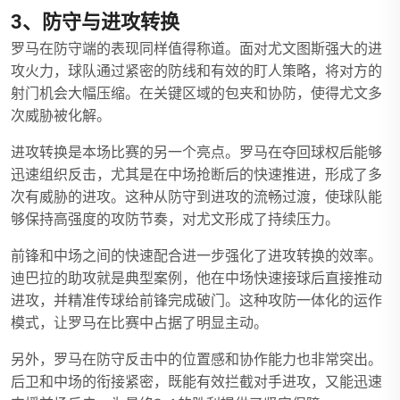
3、防守与进攻转换
罗马在防守端的表现同样值得称道。面对尤文图斯强大的进
攻火力，球队通过紧密的防线和有效的盯人策略，将对方的
射门机会大幅压缩。在关键区域的包夹和协防，使得尤文多
次威胁被化解。
进攻转换是本场比赛的另一个亮点。罗马在夺回球权后能够
迅速组织反击，尤其是在中场抢断后的快速推进，形成了多
次有威胁的进攻。这种从防守到进攻的流畅过渡，使球队能
够保持高强度的攻防节奏，对尤文形成了持续压力。
前锋和中场之间的快速配合进一步强化了进攻转换的效率。
迪巴拉的助攻就是典型案例，他在中场快速接球后直接推动
进攻，并精准传球给前锋完成破门。这种攻防一体化的运作
模式，让罗马在比赛中占据了明显主动。
另外，罗马在防守反击中的位置感和协作能力也非常突出。
后卫和中场的衔接紧密，既能有效拦截对手进攻，又能迅速