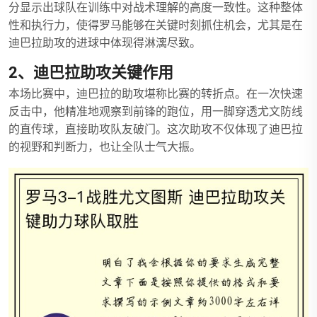
分显示出球队在训练中对战术理解的高度一致性。这种整体
性和执行力，使得罗马能够在关键时刻抓住机会，尤其是在
迪巴拉助攻的进球中体现得淋漓尽致。
2、迪巴拉助攻关键作用
本场比赛中，迪巴拉的助攻堪称比赛的转折点。在一次快速
反击中，他精准地观察到前锋的跑位，用一脚穿透尤文防线
的直传球，直接助攻队友破门。这次助攻不仅体现了迪巴拉
的视野和判断力，也让全队士气大振。