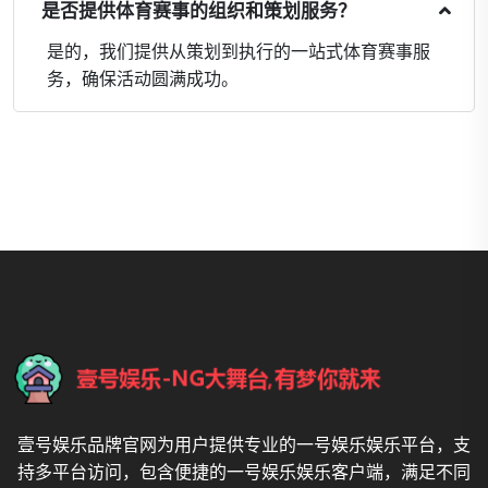
是否提供体育赛事的组织和策划服务？
是的，我们提供从策划到执行的一站式体育赛事服
务，确保活动圆满成功。
壹号娱乐品牌官网为用户提供专业的一号娱乐娱乐平台，支
持多平台访问，包含便捷的一号娱乐娱乐客户端，满足不同