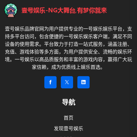
壹号娱乐品牌官网为用户提供专业的一号娱乐娱乐平台，支
持多平台访问，包含便捷的一号娱乐娱乐客户端，满足不同
设备的使用需求。平台致力于打造一站式服务，涵盖注册、
充值、游戏体验等多方面，为用户提供安全、流畅的娱乐环
境。一号娱乐以高品质服务和丰富的游戏内容，赢得广大玩
家信赖，成为优质线上娱乐首选。
导航
首页
发现壹号娱乐