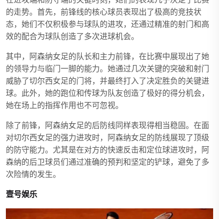
的走势。首先，前锋线的核心球员表现出了极高的竞技状
态，她们不仅积极参与球队的进攻，还通过精准的射门和高
效的配合为球队创造了多次进球机会。
其中，阿森纳女足的队长和主力前锋，在比赛中展现出了她
的领导力与临门一脚的能力。她通过几次关键的突破和射门
威胁了切尔西女足的门将，并最终打入了决定胜负的关键进
球。此外，她的跑位和传球为队友创造了极好的得分机会，
她在场上的指挥作用也不可忽视。
除了前锋，阿森纳女足的后防线同样表现得相当稳固。在面
对切尔西女足的强力进攻时，阿森纳女足的防线展现了顶级
的防守能力。尤其是在对方的快速反击和定位球进攻时，阿
森纳的后卫球员们通过准确的预判和坚定的铲球，避免了多
次险情的发生。
壹号娱乐