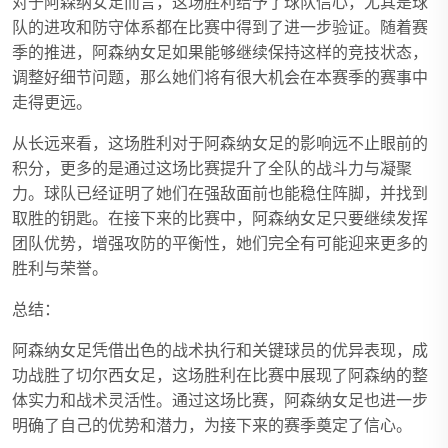
对于阿森纳女足而言，这场胜利给予了球队信心，尤其是球
队的进攻和防守体系都在比赛中得到了进一步验证。随着赛
季的推进，阿森纳女足如果能够继续保持这样的竞技状态，
调整好细节问题，那么她们将有很大机会在本赛季的赛事中
走得更远。
从长远来看，这场胜利对于阿森纳女足的影响远不止眼前的
积分，更多的是通过这场比赛提升了全队的战斗力与凝聚
力。球队已经证明了她们在强敌面前也能稳住阵脚，并找到
取胜的钥匙。在接下来的比赛中，阿森纳女足只要继续发挥
团队优势，增强攻防的平衡性，她们完全有可能迎来更多的
胜利与荣誉。
总结：
阿森纳女足凭借出色的战术执行和关键球员的优异表现，成
功战胜了切尔西女足，这场胜利在比赛中展现了阿森纳的整
体实力和战术灵活性。通过这场比赛，阿森纳女足也进一步
明确了自己的优势和潜力，为接下来的赛季奠定了信心。