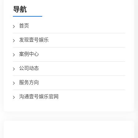
导航
首页
发现壹号娱乐
案例中心
公司动态
服务方向
沟通壹号娱乐官网