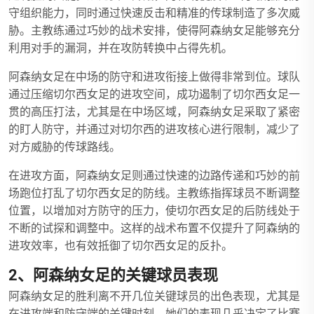
守组织能力，同时通过快速反击和精准的传球制造了多次威
胁。主教练通过巧妙的战术安排，使得阿森纳女足能够充分
利用对手的漏洞，并在攻防转换中占得先机。
阿森纳女足在中场的防守和进攻衔接上做得非常到位。球队
通过压缩切尔西女足的进攻空间，成功遏制了切尔西女足一
贯的高压打法，尤其是在中场区域，阿森纳女足采取了紧密
的盯人防守，并通过对切尔西的进攻核心进行限制，减少了
对方威胁的传球路线。
在进攻方面，阿森纳女足则通过快速的边路传递和巧妙的前
场跑位打乱了切尔西女足的防线。主教练指挥球员不断调整
位置，以增加对方防守的压力，使切尔西女足的后防线处于
不断的试探和调整中。这样的战术布置不仅提升了阿森纳的
进攻效率，也有效抵御了切尔西女足的反扑。
2、阿森纳女足的关键球员表现
阿森纳女足的胜利离不开几位关键球员的出色表现，尤其是
在进攻端和防守端的关键时刻，她们的表现几乎决定了比赛