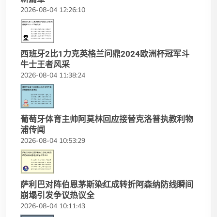
2026-08-04 12:26:10
西班牙2比1力克英格兰问鼎2024欧洲杯冠军斗
牛士王者风采
2026-08-04 11:38:24
葡萄牙体育主帅阿莫林回应接替克洛普执教利物
浦传闻
2026-08-04 10:53:29
萨利巴对阵伯恩茅斯染红成转折阿森纳防线瞬间
崩塌引发争议热议全
2026-08-04 10:11:43