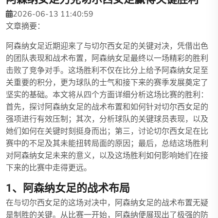
2026-06-13 11:40:59
文章摘要：
阿森纳女足近期迎来了与切尔西女足的关键对决，凭借出色
的团队表现和战术布置，阿森纳女足最终以一场精彩的胜利
击败了竞争对手。这场胜利不仅在比分上给予阿森纳女足至
关重要的积分，更为球队的士气和接下来的赛季发展奠定了
坚实的基础。本文将从四个方面详细分析这场比赛的胜利：
首先，探讨阿森纳女足的战术布置和如何针对切尔西女足的
强项进行有效压制；其次，分析球队的关键球员表现，以及
她们如何在关键时刻挺身而出；第三，讨论切尔西女足在比
赛中的不足及其未能扭转局面的原因；最后，总结这场胜利
对阿森纳女足未来的意义，以及这场胜利如何影响她们在接
下来的比赛中走得更远。
1、阿森纳女足的战术布局
在与切尔西女足的这场对决中，阿森纳女足的战术布置无疑
是制胜的关键。从比赛一开始，阿森纳便展现出了极强的防