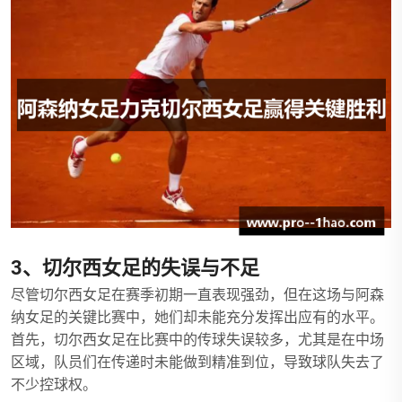
3、切尔西女足的失误与不足
尽管切尔西女足在赛季初期一直表现强劲，但在这场与阿森
纳女足的关键比赛中，她们却未能充分发挥出应有的水平。
首先，切尔西女足在比赛中的传球失误较多，尤其是在中场
区域，队员们在传递时未能做到精准到位，导致球队失去了
不少控球权。