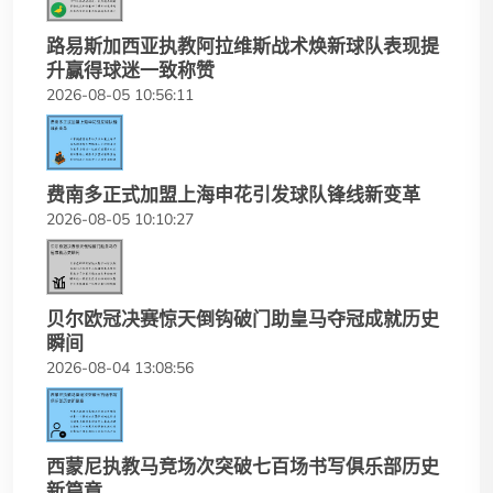
路易斯加西亚执教阿拉维斯战术焕新球队表现提
升赢得球迷一致称赞
2026-08-05 10:56:11
费南多正式加盟上海申花引发球队锋线新变革
2026-08-05 10:10:27
贝尔欧冠决赛惊天倒钩破门助皇马夺冠成就历史
瞬间
2026-08-04 13:08:56
西蒙尼执教马竞场次突破七百场书写俱乐部历史
新篇章