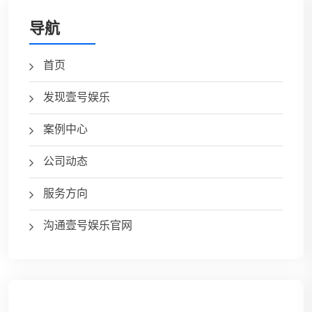
导航
首页
发现壹号娱乐
案例中心
公司动态
服务方向
沟通壹号娱乐官网