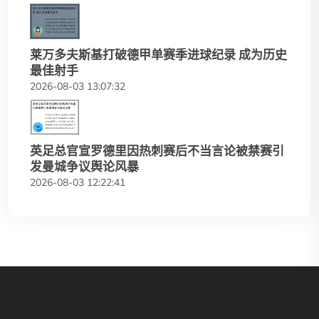
莱万多夫斯基打破德甲单赛季进球纪录 成为历史
最佳射手
2026-08-03 13:07:32
英足总官宣罗德里因热刺赛后不当言论被禁赛引
发曼城争议舆论风暴
2026-08-03 12:22:41