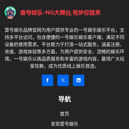
壹号娱乐品牌官网为用户提供专业的一号娱乐娱乐平台，支
持多平台访问，包含便捷的一号娱乐娱乐客户端，满足不同
设备的使用需求。平台致力于打造一站式服务，涵盖注册、
充值、游戏体验等多方面，为用户提供安全、流畅的娱乐环
境。一号娱乐以高品质服务和丰富的游戏内容，赢得广大玩
家信赖，成为优质线上娱乐首选。
导航
首页
发现壹号娱乐