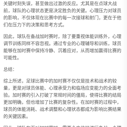
关键时刻失误，甚至做出过激的反应。尤其是在点球大战
前，球队的心理状态更是决定胜负的关键。心理压力对球员
的影响，不仅体现在比赛中的每一次接球和射门，更在于他
们在压力下的决策和思考方式。
因此，球队在备战加时赛时，除了要重视体能训练外，心理
调节训练同样不容忽视。通过专业的心理辅导和训练，球员
能够在加时赛中保持冷静、沉着应对，从而增加赢得比赛的
可能性。
总结：
综上所述，足球比赛中的加时赛不仅仅是技术和战术的较
量，更是对球员体能、心理承受力和临场应变能力的全面考
验。加时赛的引入打破了常规时间的僵局，使得比赛的结局
更加明确，但也增加了比赛的复杂性。在加时赛的过程中，
球员的体能消耗、战术调整和心理状态都成为影响比赛结果
的关键因素。