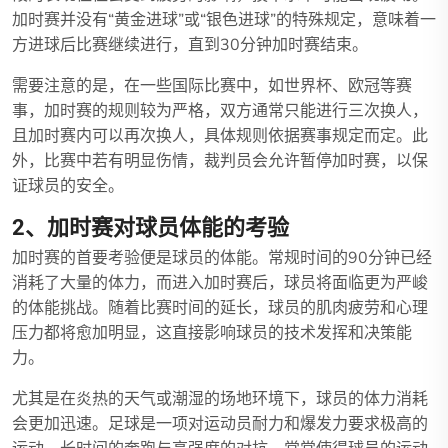
加时赛并没有“黄金进球”或“银色进球”的特殊规定，意味着一
方进球后比赛继续进行，直到30分钟加时赛结束。
需要注意的是，在一些国际比赛中，如世界杯、欧冠等赛
事，加时赛的规则较为严格，双方通常只能进行三次换人，
且加时赛内可以再次换人，具体规则依据赛事规定而定。此
外，比赛中若有明显伤情，裁判员会允许暂停加时赛，以保
证球员的安全。
2、加时赛对球员体能的考验
加时赛的首要考验便是球员的体能。常规时间的90分钟已经
消耗了大量的体力，而进入加时赛后，球员将面临更为严峻
的体能挑战。随着比赛时间的延长，球员的肌肉疲劳和心理
压力都将愈加明显，这直接影响球员的技术发挥和决策能
力。
尤其是在炎热的天气或潮湿的场地环境下，球员的体力消耗
会更加迅速。足球是一项对运动员耐力和爆发力要求极高的