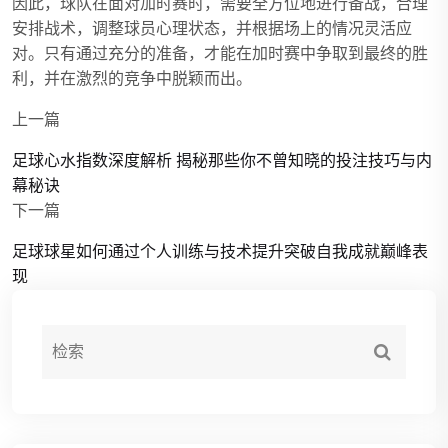
因此，球队在面对加时赛时，需要全方位地进行备战，合理
安排战术，调整球员心理状态，并根据场上的情况灵活应
对。只有通过充分的准备，才能在加时赛中争取到最终的胜
利，并在激烈的竞争中脱颖而出。
上一篇
足球心水指数深度解析 揭秘那些你不曾知晓的投注技巧与内
幕秘诀
下一篇
足球球星如何通过个人训练与技术提升突破自我成就巅峰表
现