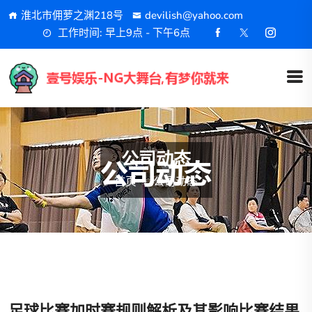
淮北市佣萝之渊218号
devilish@yahoo.com
工作时间: 早上9点 - 下午6点
公司动态
首页
公司动态
足球比赛加时赛规则解析及其影响比赛结果