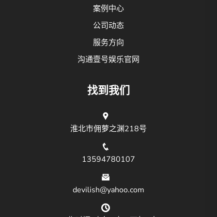
案例中心
公司动态
服务方向
沟通壹号娱乐官网
找到我们
淮北市佣萝之渊218号
13594780107
devilish@yahoo.com