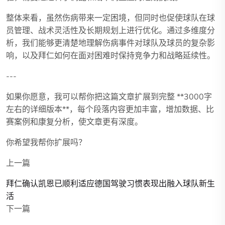
整体来看，虽然伤病带来一定困境，但同时也促使球队在球
员管理、战术灵活性及长期规划上进行优化。通过多维度分
析，我们能够更清楚地理解伤病事件对球队及球员的复杂影
响，以及拜仁如何在面对困难时保持竞争力和战略延续性。
---
如果你愿意，我可以帮你把这篇文章扩展到完整 **3000字
左右的详细版本**，每个段落内容更加丰富，增加数据、比
赛案例和康复分析，使文章更有深度。
你希望我帮你扩展吗？
上一篇
拜仁确认凯恩已顺利适应德国驾驶习惯表现出融入球队新生
活
下一篇