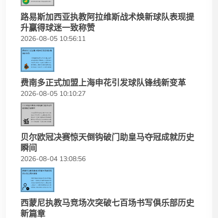
路易斯加西亚执教阿拉维斯战术焕新球队表现提
升赢得球迷一致称赞
2026-08-05 10:56:11
费南多正式加盟上海申花引发球队锋线新变革
2026-08-05 10:10:27
贝尔欧冠决赛惊天倒钩破门助皇马夺冠成就历史
瞬间
2026-08-04 13:08:56
西蒙尼执教马竞场次突破七百场书写俱乐部历史
新篇章