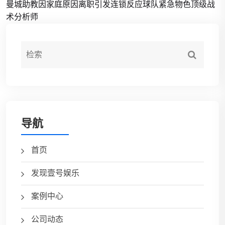
曼城助教因家庭原因离职引发连锁反应球队紧急物色顶级战
术分析师
导航
首页
发现壹号娱乐
案例中心
公司动态