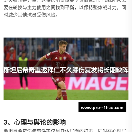
少关键轮换力量，这将影响整体赛季负荷管理。教练团队需
要在轮换与主力使用之间找到平衡，以保持整体战斗力，同
时减少其他球员受伤风险。
3、心理与舆论的影响
斯坦尼希奇伤病事件不仅是身体层面的打击，同时在心理层