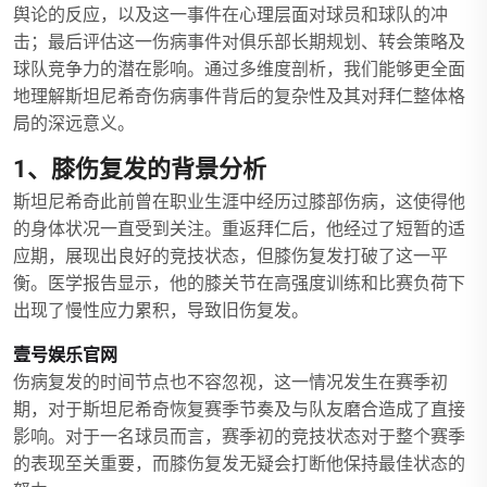
舆论的反应，以及这一事件在心理层面对球员和球队的冲
击；最后评估这一伤病事件对俱乐部长期规划、转会策略及
球队竞争力的潜在影响。通过多维度剖析，我们能够更全面
地理解斯坦尼希奇伤病事件背后的复杂性及其对拜仁整体格
局的深远意义。
1、膝伤复发的背景分析
斯坦尼希奇此前曾在职业生涯中经历过膝部伤病，这使得他
的身体状况一直受到关注。重返拜仁后，他经过了短暂的适
应期，展现出良好的竞技状态，但膝伤复发打破了这一平
衡。医学报告显示，他的膝关节在高强度训练和比赛负荷下
出现了慢性应力累积，导致旧伤复发。
壹号娱乐官网
伤病复发的时间节点也不容忽视，这一情况发生在赛季初
期，对于斯坦尼希奇恢复赛季节奏及与队友磨合造成了直接
影响。对于一名球员而言，赛季初的竞技状态对于整个赛季
的表现至关重要，而膝伤复发无疑会打断他保持最佳状态的