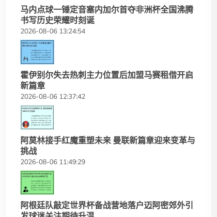
马内点球一锤定音塞内加尔首夺非洲杯全国沸腾
书写历史荣耀时刻诞
2026-08-06 13:24:54
霍伊别尔失去热刺主力位置后加盟马赛租借开启
新篇章
2026-08-06 12:37:42
阿莫林接手红魔重塑未来 曼联新篇章迎来变革与
挑战
2026-08-06 11:49:29
阿根廷队敲定世界杯备战营地落户迈阿密郊外引
发球迷关注期待升温