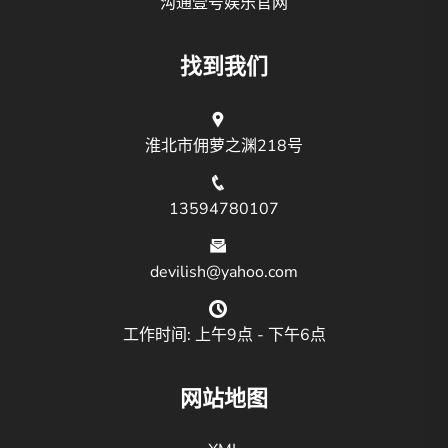
沟通壹号娱乐官网
找到我们
淮北市佣萝之渊218号
13594780107
devilish@yahoo.com
工作时间: 上午9点 - 下午6点
网站地图