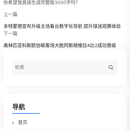
你希望我直接生成完整版3000字吗？
上一篇
多特蒙德宣布升级主场看台数字化导航 提升球迷观赛体验
下一篇
奥林匹亚科斯欧协联客场大胜阿斯顿维拉4比2成功晋级
导航
首页