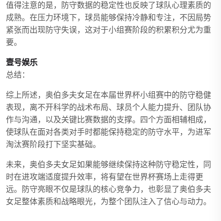
值得注意的是，防守数据的稳定性也反映了球队心理素质的
成熟。在压力环境下，球员能够保持冷静和专注，不因局势
紧张而出现防守失误，这对于小组赛阶段的积累积分尤为重
要。
壹号娱乐
总结：
综上所述，奥伯多夫女足在本届世界杯小组赛中的防守稳健
表现，离不开科学的战术布局、球员个人能力提升、团队协
作与沟通，以及关键比赛数据的支撑。四个方面相辅相成，
使球队在面对各类对手时都能保持稳定的防守水平，为进军
淘汰赛阶段打下坚实基础。
未来，奥伯多夫女足如果能够继续保持这种防守稳定性，同
时在进攻端适度提升效率，将有望在世界杯赛场上走得更
远。防守亮眼不仅是球队的核心竞争力，也彰显了奥伯多夫
女足整体素质和战略眼光，为整个团队注入了信心与动力。