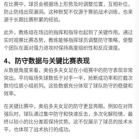
在比赛中，球员会根据场上形势及时调整位置，互相补位，
防止防线出现漏洞。这种默契不仅源于赛前战术训练，也来
源于长期比赛积累的经验。
此外，教练组在场边的指挥和指导也起到了关键作用。通过
实时观察比赛态势，教练能够指挥球员调整防守策略，使整
个团队在面对强力进攻时保持高度组织性和反应速度。
4、防守数据与关键比赛表现
从数据角度来看，奥伯多夫女足在小组赛中的防守表现非常
突出。平均每场失球数低于对手一半，抢断成功率和拦截次
数均位居小组前列。这些数据充分体现了球队防守的稳健和
效率。
在关键比赛中，奥伯多夫女足的防守更显亮眼。例如在对阵
强队时，球队通过集中防守和快速反击，多次化解险情，最
终以较小的比分差距保持优势。这不仅展示了球员的技术水
平，也体现了战术执行的成功。