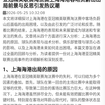
局前景与反思引发热议潮
2026-05-25 10:32:08
本文将详细探讨上海海港在亚冠精英联赛淘汰赛中客场负蔚
山后面临的出局困境，以及由此引发的广泛讨论和反思。随
着比赛的结束，上海海港的表现和未来展望成为球迷和专家
关注的焦点。文章将从四个方面进行深入分析：上海海港出
局的原因、球队的表现与战术分析、俱乐部管理与球员心态
的影响、以及上海海港未来如何走出困境。本篇文章旨在通
过全面的回顾与分析，为读者提供一份对上海海港亚冠精英
联赛出局事件的详细解析和深刻反思。
1、上海海港出局的原因
上海海港在亚冠精英联赛淘汰赛中的失利，可以归结为多个
因素的叠加。首先，球队在第一回合的主场比赛中未能取得
足够的优势，导致第二回合的客场比赛压力巨大。在这种情
况下，上海海港虽然拼尽全力，但未能有效把握比赛中的关
键时刻。特别是在客场对阵蔚山现代时，球队的整体状态显