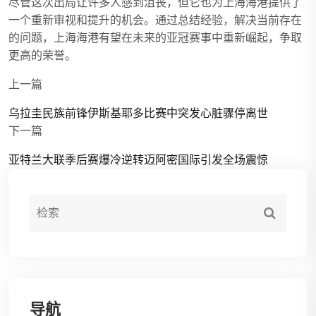
尽管这次出局让许多人感到沮丧，但它也为上海海港提供了
一个重新审视和提升的机会。通过总结经验，解决当前存在
的问题，上海海港有望在未来的亚冠赛事中重新崛起，争取
更高的荣誉。
上一篇
乌拉圭民族前锋伊斯基耶多比赛中突发心脏骤停离世
下一篇
亚特兰大联季后赛爆冷逆转迈阿密国际引发全场震惊
导航