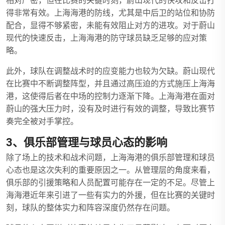
相对严密，但在比赛的关键时刻，蔚山现代的快攻和反击打
得非常有效。上海海港的防线，尤其是中后卫的站位和协防
配合，显得不够紧密，未能有效阻止对方的进攻。对于蔚山
现代的快速反击，上海海港的防守球员缺乏足够的应对策
略。
此外，球队在调整战术时的应变能力也较为欠缺。蔚山现代
在比赛中不断调整阵型，并且通过高压迫的方式施压上海海
港，这使得后者在中场的控制力逐渐下降。上海海港在面对
蔚山的强大压力时，没有及时进行有效的调整，导致比赛节
奏完全被对手掌控。
3、俱乐部管理与球员心态的影响
除了场上的技术和战术问题，上海海港的俱乐部管理和球员
心态也是这次失利的重要原因之一。从管理层的角度来看，
俱乐部的引援策略和人员配置可能存在一定的不足。尽管上
海海港近年来引进了一些有实力的外援，但在比赛的关键时
刻，球队的整体实力和阵容深度仍然存在问题。