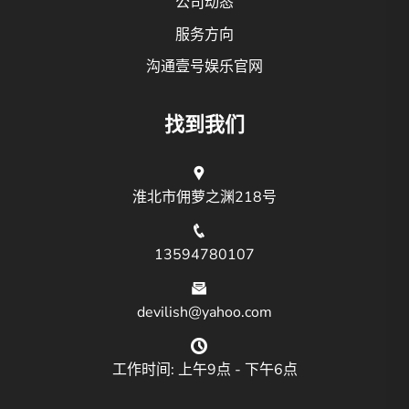
公司动态
服务方向
沟通壹号娱乐官网
找到我们
淮北市佣萝之渊218号
13594780107
devilish@yahoo.com
工作时间: 上午9点 - 下午6点