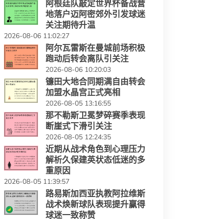
阿根廷队敲定世界杯备战营
地落户迈阿密郊外引发球迷
关注期待升温
2026-08-06 11:02:27
阿尔瓦雷斯在曼城前场积极
跑动后转会离队引关注
2026-08-06 10:20:03
镰田大地合同期满自由转会
加盟水晶宫正式亮相
2026-08-05 13:16:55
那不勒斯卫冕梦碎赛季表现
断崖式下滑引关注
2026-08-05 12:24:35
近期从战术角色到心理压力
解析久保建英状态低迷的多
重原因
2026-08-05 11:39:57
路易斯加西亚执教阿拉维斯
战术焕新球队表现提升赢得
球迷一致称赞