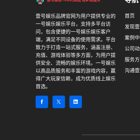
首页
壹号娱乐品牌官网为用户提供专业的
一号娱乐娱乐平台，支持多平台访
发现壹
问，包含便捷的一号娱乐娱乐客户
案例中
端，满足不同设备的使用需求。平台
致力于打造一站式服务，涵盖注册、
公司动
充值、游戏体验等多方面，为用户提
服务方
供安全、流畅的娱乐环境。一号娱乐
沟通壹
以高品质服务和丰富的游戏内容，赢
得广大玩家信赖，成为优质线上娱乐
首选。