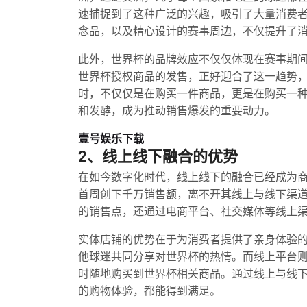
速捕捉到了这种广泛的兴趣，吸引了大量消费
念品，以及精心设计的赛事周边，不仅提升了
此外，世界杯的品牌效应不仅仅体现在赛事期
世界杯授权商品的发售，正好迎合了这一趋势
时，不仅仅是在购买一件商品，更是在购买一
和发酵，成为推动销售爆发的重要动力。
壹号娱乐下载
2、线上线下融合的优势
在如今数字化时代，线上线下的融合已经成为商
首周创下千万销售额，离不开其线上与线下渠
的销售点，还通过电商平台、社交媒体等线上
实体店铺的优势在于为消费者提供了亲身体验
他球迷共同分享对世界杯的热情。而线上平台
时随地购买到世界杯相关商品。通过线上与线
的购物体验，都能得到满足。