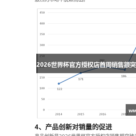
4、产品创新对销量的促进