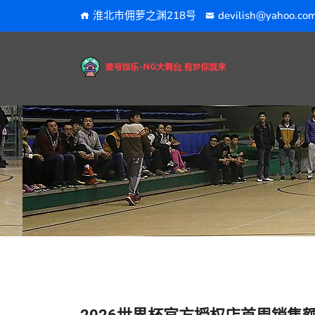
淮北市佣萝之渊218号
devilish@yahoo.co