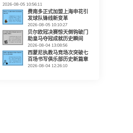
2026-08-05 10:56:11
费南多正式加盟上海申花引
发球队锋线新变革
2026-08-05 10:10:27
贝尔欧冠决赛惊天倒钩破门
助皇马夺冠成就历史瞬间
2026-08-04 13:08:56
西蒙尼执教马竞场次突破七
百场书写俱乐部历史新篇章
2026-08-04 12:26:10