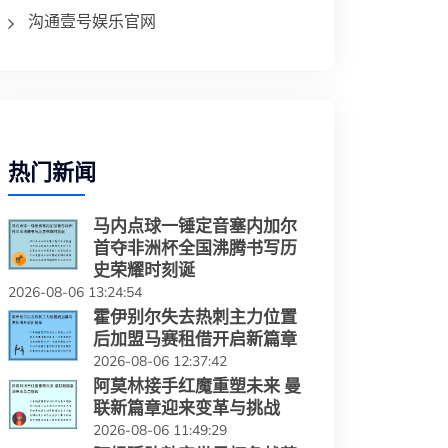
沟通壹号娱乐官网
热门新闻
马内点球一锤定音塞内加尔
首夺非洲杯全国沸腾书写历
史荣耀时刻诞
2026-08-06 13:24:54
霍伊别尔失去热刺主力位置
后加盟马赛租借开启新篇章
2026-08-06 12:37:42
阿莫林接手红魔重塑未来 曼
联新篇章迎来变革与挑战
2026-08-06 11:49:29