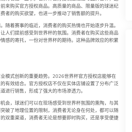
者前来购买官方授权商品。高质量的商品、限量版的球迷纪
消费者的购买欲望，也进一步推动了销售额的提升。
间。随着赛事的临近，消费者的购买热情也开始逐步升温。
，让人们提前感受到世界杯的氛围。消费者在购买这些商品
种情感的寄托，一份对世界杯的期待。这种品牌效应的积累
业模式创新的重要趋势。2026世界杯官方授权店能够在
道的有效结合。官方授权店不仅在实体店铺设置了分布广泛
渠道进行销售，形成了强大的市场渗透力。
的机会，球迷们可以在现场感受到世界杯氛围的熏陶，与其
则突破了地理位置的限制，消费者无论身在何处，都可以随
下的双重渠道，消费者无论是想要即时购买，还是享受便捷