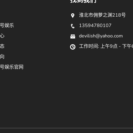
淮北市佣萝之渊218号
号娱乐
13594780107
心
devilish@yahoo.com
态
工作时间: 上午9点 - 下午
向
号娱乐官网