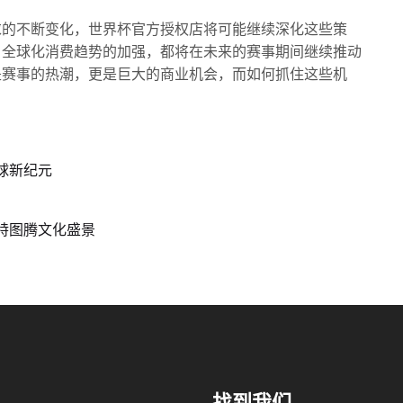
求的不断变化，世界杯官方授权店将可能继续深化这些策
、全球化消费趋势的加强，都将在未来的赛事期间继续推动
是赛事的热潮，更是巨大的商业机会，而如何抓住这些机
球新纪元
特图腾文化盛景
找到我们