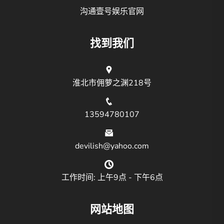
沟通壹号娱乐官网
找到我们
淮北市佣萝之渊218号
13594780107
devilish@yahoo.com
工作时间: 上午9点 - 下午6点
网站地图