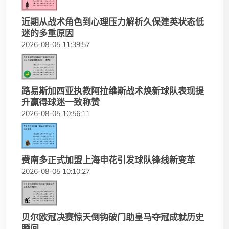
近期从战术角色到心理压力解析久保建英状态低
迷的多重原因
2026-08-05 11:39:57
路易斯加西亚执教阿拉维斯战术焕新球队表现提
升赢得球迷一致称赞
2026-08-05 10:56:11
费南多正式加盟上海申花引发球队锋线新变革
2026-08-05 10:10:27
贝尔欧冠决赛惊天倒钩破门助皇马夺冠成就历史
瞬间