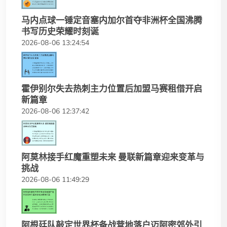
马内点球一锤定音塞内加尔首夺非洲杯全国沸腾
书写历史荣耀时刻诞
2026-08-06 13:24:54
霍伊别尔失去热刺主力位置后加盟马赛租借开启
新篇章
2026-08-06 12:37:42
阿莫林接手红魔重塑未来 曼联新篇章迎来变革与
挑战
2026-08-06 11:49:29
阿根廷队敲定世界杯备战营地落户迈阿密郊外引