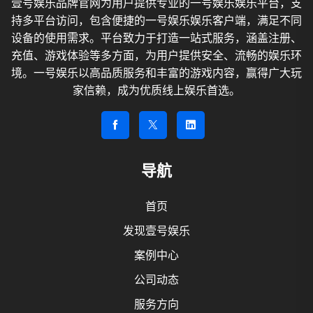
壹号娱乐品牌官网为用户提供专业的一号娱乐娱乐平台，支
持多平台访问，包含便捷的一号娱乐娱乐客户端，满足不同
设备的使用需求。平台致力于打造一站式服务，涵盖注册、
充值、游戏体验等多方面，为用户提供安全、流畅的娱乐环
境。一号娱乐以高品质服务和丰富的游戏内容，赢得广大玩
家信赖，成为优质线上娱乐首选。
导航
首页
发现壹号娱乐
案例中心
公司动态
服务方向