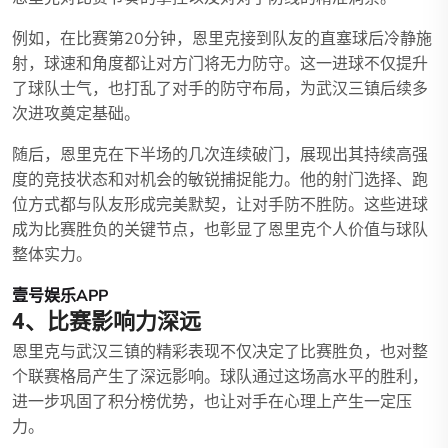
例如，在比赛第20分钟，恩里克接到队友的直塞球后冷静施
射，球速和角度都让对方门将无力防守。这一进球不仅提升
了球队士气，也打乱了对手的防守布局，为武汉三镇后续多
次进攻奠定基础。
随后，恩里克在下半场的几次连续破门，展现出其持续高强
度的竞技状态和对机会的敏锐捕捉能力。他的射门选择、跑
位方式都与队友形成完美默契，让对手防不胜防。这些进球
成为比赛胜负的关键节点，也彰显了恩里克个人价值与球队
整体实力。
壹号娱乐APP
4、比赛影响力深远
恩里克与武汉三镇的精彩表现不仅决定了比赛胜负，也对整
个联赛格局产生了深远影响。球队通过这场高水平的胜利，
进一步巩固了积分榜优势，也让对手在心理上产生一定压
力。