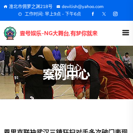
淮北市佣萝之渊218号
devilish@yahoo.com
工作时间: 早上9点 - 下午6点
案例中心
首页
案例中心
恩里克联袂武汉三镇狂扫对手多次破门表现