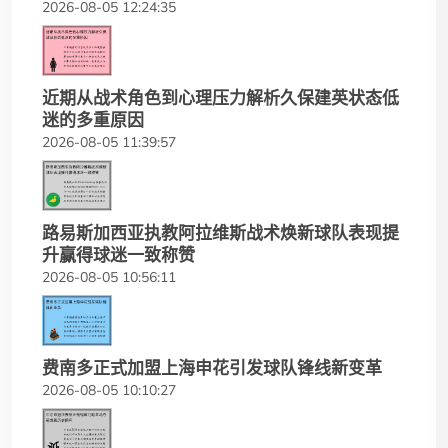
2026-08-05 12:24:35
近期从战术角色到心理压力解析久保建英状态低
迷的多重原因
2026-08-05 11:39:57
路易斯加西亚执教阿拉维斯战术焕新球队表现提
升赢得球迷一致称赞
2026-08-05 10:56:11
费南多正式加盟上海申花引发球队锋线新变革
2026-08-05 10:10:27