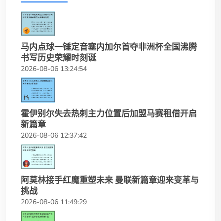
马内点球一锤定音塞内加尔首夺非洲杯全国沸腾
书写历史荣耀时刻诞
2026-08-06 13:24:54
霍伊别尔失去热刺主力位置后加盟马赛租借开启
新篇章
2026-08-06 12:37:42
阿莫林接手红魔重塑未来 曼联新篇章迎来变革与
挑战
2026-08-06 11:49:29