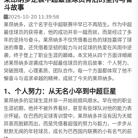
斗故事
2025-10-20 11:39:58
莱昂纳多，这个名字在中超联赛中早已不再陌生。作为中超
最佳球员的获得者，他的成功并非一蹴而就，而是经过了多
年的坚持与奋斗。莱昂纳多不仅凭借着出色的球技赢得了球
迷的尊重，还凭借着坚韧的毅力与对足球的热爱在风雨中逆
袭，终于登上了职业生涯的巅峰。本文将从四个方面详细阐
述莱昂纳多逆袭成为中超最佳球员的背后故事：个人努力、
突破困境、心理素质、团队合作。每一个方面都体现了他不
懈奋斗与追求卓越的精神，成就了今天的莱昂纳多。
1、个人努力：从无名小卒到中超巨星
莱昂纳多的足球生涯并非一开始就顺风顺水。早在他的职业
生涯初期，他并不被外界看好，甚至有些球队对他的能力表
示怀疑。在巴西的足球青训营中，莱昂纳多并没有因为天赋
异禀而脱颖而出，而是凭借着超强的努力与毅力，一步步从
默默无闻的年轻球员，成长为巴西国内联赛的小有名气的前