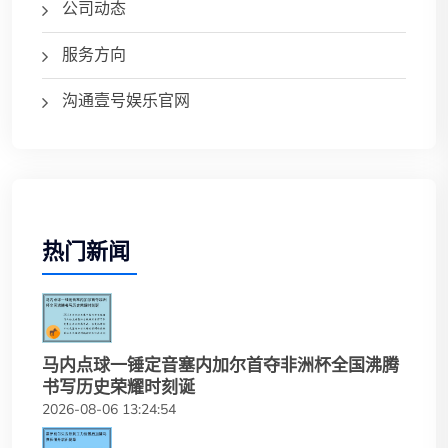
公司动态
服务方向
沟通壹号娱乐官网
热门新闻
马内点球一锤定音塞内加尔首夺非洲杯全国沸腾
书写历史荣耀时刻诞
2026-08-06 13:24:54