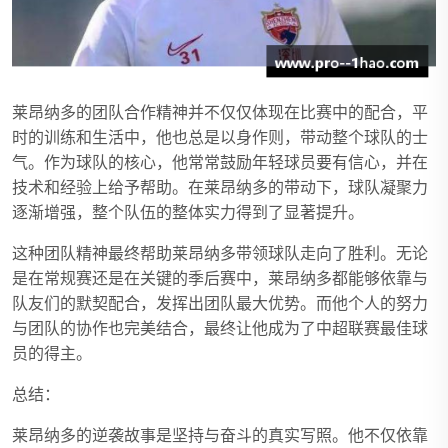
莱昂纳多的团队合作精神并不仅仅体现在比赛中的配合，平
时的训练和生活中，他也总是以身作则，带动整个球队的士
气。作为球队的核心，他常常鼓励年轻球员要有信心，并在
技术和经验上给予帮助。在莱昂纳多的带动下，球队凝聚力
逐渐增强，整个队伍的整体实力得到了显著提升。
这种团队精神最终帮助莱昂纳多带领球队走向了胜利。无论
是在常规赛还是在关键的季后赛中，莱昂纳多都能够依靠与
队友们的默契配合，发挥出团队最大优势。而他个人的努力
与团队的协作也完美结合，最终让他成为了中超联赛最佳球
员的得主。
总结：
莱昂纳多的逆袭故事是坚持与奋斗的真实写照。他不仅依靠