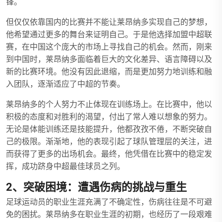
锋。
但仅仅依靠国内的比赛并不能让莱昂纳多实现自己的梦想，
他希望通过更多的舞台来证明自己。于是他选择加盟中超联
赛，在中国这个庞大的市场上寻找自己的机会。然而，刚来
到中国时，莱昂纳多面临着巨大的文化差异、语言障碍以及
新的比赛环境。他没有因此退缩，而是更加努力地训练和融
入团队，逐渐适应了中超的节奏。
莱昂纳多的个人努力不止体现在训练场上。在比赛中，他以
积极的态度和对胜利的渴望，付出了常人难以想象的努力。
无论是体能训练还是技能提升，他都孜孜不倦，不断突破自
己的极限。渐渐地，他的表现引起了球队管理层的关注，进
而获得了更多的出场机会。最终，他凭借在比赛中的稳定发
挥，成功跻身中超最佳球员之列。
2、突破困境：遭遇伤病的挑战与重生
足球运动员的职业生涯充满了不确定性，伤病往往是不可避
免的困扰。莱昂纳多在职业生涯的初期，也经历了一段艰难