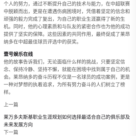
个人的努力，通过不断提升自己的技术与能力，在中超联赛
中脱颖而出，更是在遭遇伤病困境时，凭借着坚定的信念和
顽强的毅力完成了复出，为自己的职业生涯赢得了新的生
机。同时，他的心理素质和与队友的紧密合作也为他的成功
提供了坚实的保障。这些因素的共同作用，最终促成了莱昂
纳多在中超最佳球员评选中的获奖。
壹号娱乐在线
他的故事告诉我们，无论面临什么样的挑战，只要坚定信
念、保持冷静、坚持不懈，就能在困境中找到属于自己的机
会。莱昂纳多的奋斗历程不仅是一名球员的成功案例，更是
一种对梦想的执着追求，为所有努力奋斗的人们树立了榜
样。
上一篇
莱万多夫斯基职业生涯规划如何选择最适合自己的俱乐部及
未来发展方向
下一篇