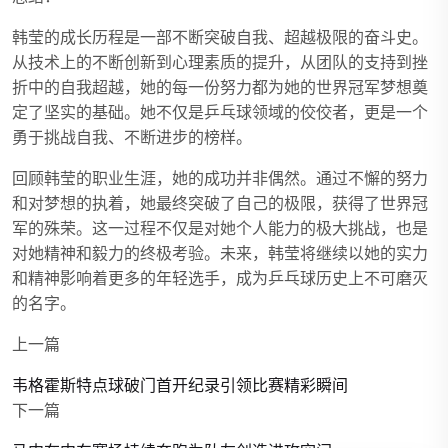
韩莹的成长历程是一部不断突破自我、超越极限的奋斗史。
从技术上的不断创新到心理素质的提升，从团队的支持到挫
折中的自我超越，她的每一份努力都为她的世界冠军梦想奠
定了坚实的基础。她不仅是乒乓球领域的佼佼者，更是一个
勇于挑战自我、不断进步的榜样。
回顾韩莹的职业生涯，她的成功并非偶然。通过不懈的努力
和对梦想的执着，她最终突破了自己的极限，获得了世界冠
军的殊荣。这一过程不仅是对她个人能力的极大挑战，也是
对她精神和毅力的终极考验。未来，韩莹将继续以她的实力
和精神影响着更多的年轻选手，成为乒乓球历史上不可磨灭
的名字。
上一篇
韦格霍斯特点球破门首开纪录引领比赛精彩瞬间
下一篇