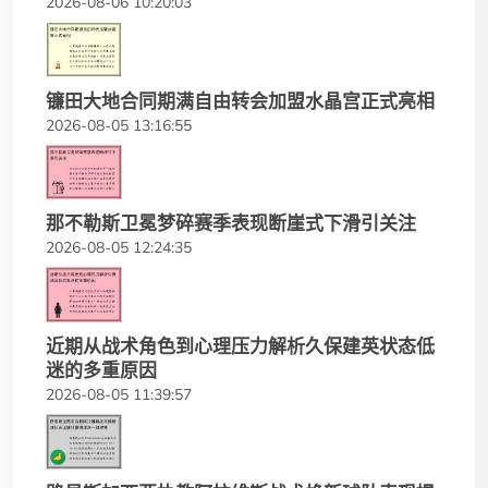
2026-08-06 10:20:03
镰田大地合同期满自由转会加盟水晶宫正式亮相
2026-08-05 13:16:55
那不勒斯卫冕梦碎赛季表现断崖式下滑引关注
2026-08-05 12:24:35
近期从战术角色到心理压力解析久保建英状态低
迷的多重原因
2026-08-05 11:39:57