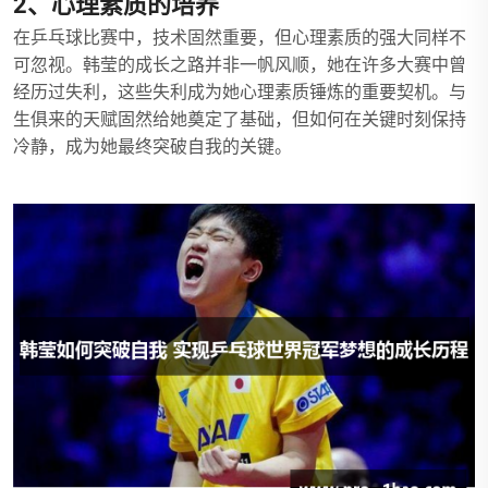
2、心理素质的培养
在乒乓球比赛中，技术固然重要，但心理素质的强大同样不
可忽视。韩莹的成长之路并非一帆风顺，她在许多大赛中曾
经历过失利，这些失利成为她心理素质锤炼的重要契机。与
生俱来的天赋固然给她奠定了基础，但如何在关键时刻保持
冷静，成为她最终突破自我的关键。