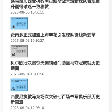
路易斯加西亚执教阿拉维斯战术焕新球队表现提
升赢得球迷一致称赞
2026-08-05 10:56:11
费南多正式加盟上海申花引发球队锋线新变革
2026-08-05 10:10:27
贝尔欧冠决赛惊天倒钩破门助皇马夺冠成就历史
瞬间
2026-08-04 13:08:56
西蒙尼执教马竞场次突破七百场书写俱乐部历史
新篇章
2026-08-04 12:26:10