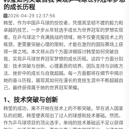
的成长历程
2026-04-29 12:37:56
韩莹，作为中国乒乓球的佼佼者，凭借其坚韧不拔的毅力和
卓越的技艺，一步步从年轻选手成长为世界冠军的梦想实现
者。在乒乓球这个充满挑战的领域，她不仅要克服技术上的
瓶颈，更需要突破心理的限制，才能在激烈的国际赛场上获
得一席之地。本文将从四个方面详细探讨韩莹如何突破自
我，实现乒乓球世界冠军梦想的成长历程。这四个方面分别
是：技术突破与创新、心理素质的培养、团队支持与训练方
法、挫折中的成长与自我超越。每一方面都将在细节中揭示
她的奋斗历程，展现其如何在漫长的竞技生涯中不断超越自
己，最终获得属于她的世界冠军荣耀。
1、技术突破与创新
韩莹的成功，离不开她在技术上的不断突破。早在进入国家
队的初期，韩莹便表现出了过人的球感和技术基础。然而，
作为乒乓球项目的顶尖选手，单纯的技术基础远不足以获得