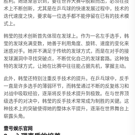
胜利。她逐渐意识到，要在世界大赛中脱颖而出，必须在技
术上不断创新，尤其是在乒乓球的快速发展过程中，技术的
迭代速度之快，要求每一位选手都不能停留在已有的技术模
式上。
韩莹的技术创新首先体现在发球上。作为一名左手选手，韩
莹的发球充满变数，她善于利用角度、旋转、速度的变化来
迷惑对手。她并不满足于传统的发球方式，而是在对手的接
发球漏洞中寻找突破点，不断优化自己的发球套路。这种独
特的发球方式，让她在比赛中往往能占据先机，掌握主动。
此外，韩莹还特别注重反手技术的提升。在乒乓球中，反手
一直是许多选手的薄弱环节，而韩莹通过不断的反复练习和
对战中吸取经验，逐渐将反手技术提升到极致。在与世界顶
级选手的对决中，韩莹的反手技术常常成为制胜的关键。这
种技术上的突破使得她的整体水平提升，逐渐在世界舞台上
崭露头角。
壹号娱乐官网