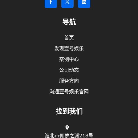
导航
首页
发现壹号娱乐
案例中心
公司动态
服务方向
沟通壹号娱乐官网
找到我们
淮北市佣萝之渊218号