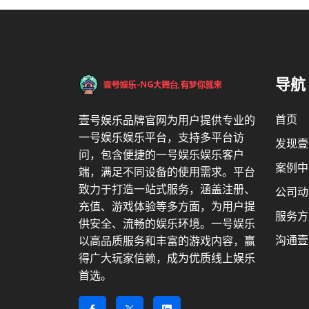
导航
首页
壹号娱乐品牌官网为用户提供专业的
一号娱乐娱乐平台，支持多平台访
发现壹
问，包含便捷的一号娱乐娱乐客户
案例中
端，满足不同设备的使用需求。平台
致力于打造一站式服务，涵盖注册、
公司动
充值、游戏体验等多方面，为用户提
服务方
供安全、流畅的娱乐环境。一号娱乐
沟通壹
以高品质服务和丰富的游戏内容，赢
得广大玩家信赖，成为优质线上娱乐
首选。