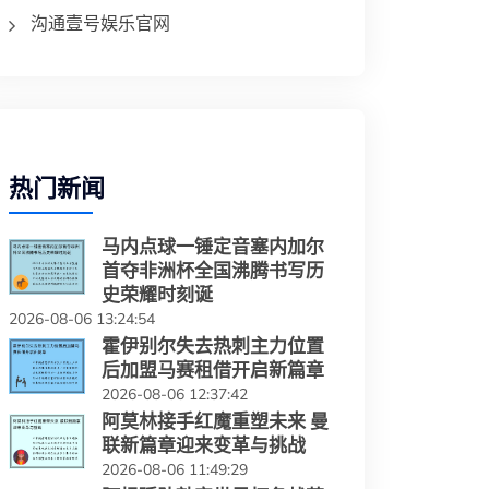
沟通壹号娱乐官网
热门新闻
马内点球一锤定音塞内加尔
首夺非洲杯全国沸腾书写历
史荣耀时刻诞
2026-08-06 13:24:54
霍伊别尔失去热刺主力位置
后加盟马赛租借开启新篇章
2026-08-06 12:37:42
阿莫林接手红魔重塑未来 曼
联新篇章迎来变革与挑战
2026-08-06 11:49:29