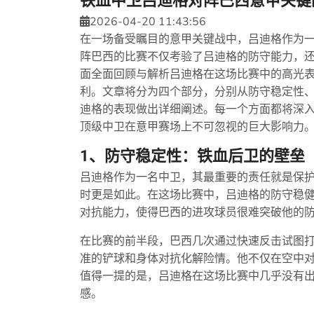
铁血中卫吕迪格对阵巴西意甲关键
2026-04-20 11:43:56
在一场备受瞩目的意甲关键战中，吕迪格作为
阵巴西的比赛不仅考验了吕迪格的防守能力，
面全面回顾与解析吕迪格在这场比赛中的高光
利。文章将分为四个部分，分别从防守稳定性
迪格的表现做出详细阐述。每一个方面都将深
顶级中卫在意甲赛场上不可忽视的巨大影响力
1、防守稳定性：铁血后卫的壁垒
吕迪格作为一名中卫，其最重要的责任就是保
时更是如此。在这场比赛中，吕迪格的防守稳
对抗能力，使得巴西的进攻球员很难突破他的
在比赛的前半段，巴西几次通过快速反击试图
准的铲球和身体对抗化解险情。他不仅在空中
值得一提的是，吕迪格在这场比赛中几乎没有
感。