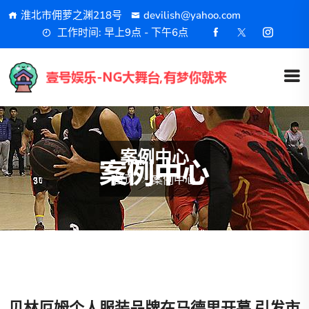
淮北市佣萝之渊218号
devilish@yahoo.com
工作时间: 早上9点 - 下午6点
案例中心
首页
案例中心
贝林厄姆个人服装品牌在马德里开幕 引发市