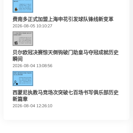
费南多正式加盟上海申花引发球队锋线新变革
2026-08-05 10:10:27
贝尔欧冠决赛惊天倒钩破门助皇马夺冠成就历史
瞬间
2026-08-04 13:08:56
西蒙尼执教马竞场次突破七百场书写俱乐部历史
新篇章
2026-08-04 12:26:10