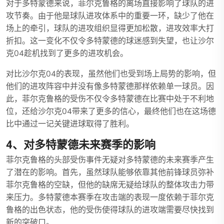
对于多特蒙德来说，菲尔克鲁格的离场直接影响了球队的进
攻节奏。由于他是球队进攻体系中的重要一环，缺少了他在
场上的牵引，球队的进攻组织显得更加松散，进攻效率大打
折扣。这一变化不仅令多特蒙德的球迷感到失望，也让沙尔
克04趁机找到了更多的进攻机会。
对比沙尔克04的表现，虽然他们也受到场上局势的影响，但
他们的进攻阵容中并没有像多特蒙德那样依赖单一球员。因
此，菲尔克鲁格的受伤不仅令多特蒙德在比赛中处于不利地
位，还给沙尔克04带来了更多的信心，最终他们也在这场德
比中通过一记关键进球取得了胜利。
4、对多特蒙德未来赛季的影响
菲尔克鲁格的头部受伤事件无疑对多特蒙德的未来赛季产生
了潜在的影响。首先，虽然球队能够依靠其他前锋球员弥补
菲尔克鲁格的空缺，但他的缺席无疑给球队的整体攻击力带
来压力。多特蒙德本赛季在攻击端的表现一度依赖于菲尔克
鲁格的出色状态，他的受伤使得球队的进攻端需要尽快找到
新的突破口。