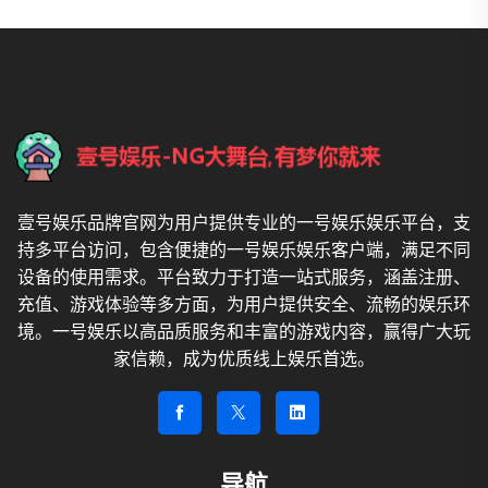
壹号娱乐品牌官网为用户提供专业的一号娱乐娱乐平台，支
持多平台访问，包含便捷的一号娱乐娱乐客户端，满足不同
设备的使用需求。平台致力于打造一站式服务，涵盖注册、
充值、游戏体验等多方面，为用户提供安全、流畅的娱乐环
境。一号娱乐以高品质服务和丰富的游戏内容，赢得广大玩
家信赖，成为优质线上娱乐首选。
导航