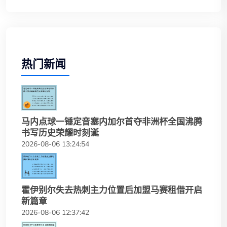
热门新闻
马内点球一锤定音塞内加尔首夺非洲杯全国沸腾
书写历史荣耀时刻诞
2026-08-06 13:24:54
霍伊别尔失去热刺主力位置后加盟马赛租借开启
新篇章
2026-08-06 12:37:42