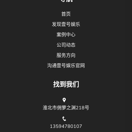
首页
发现壹号娱乐
案例中心
公司动态
服务方向
沟通壹号娱乐官网
找到我们
淮北市佣萝之渊218号
13594780107