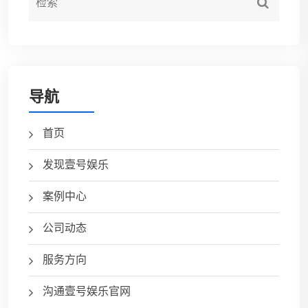
导航
首页
发现壹号娱乐
案例中心
公司动态
服务方向
沟通壹号娱乐官网