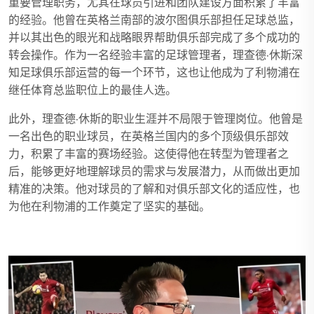
重要管理职务，尤其在球员引进和团队建设方面积累了丰富
的经验。他曾在英格兰南部的波尔图俱乐部担任足球总监，
并以其出色的眼光和战略眼界帮助俱乐部完成了多个成功的
转会操作。作为一名经验丰富的足球管理者，理查德·休斯深
知足球俱乐部运营的每一个环节，这也让他成为了利物浦在
继任体育总监职位上的最佳人选。
此外，理查德·休斯的职业生涯并不局限于管理岗位。他曾是
一名出色的职业球员，在英格兰国内的多个顶级俱乐部效
力，积累了丰富的赛场经验。这使得他在转型为管理者之
后，能够更好地理解球员的需求与发展潜力，从而做出更加
精准的决策。他对球员的了解和对俱乐部文化的适应性，也
为他在利物浦的工作奠定了坚实的基础。