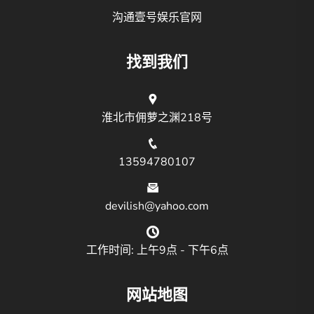
沟通壹号娱乐官网
找到我们
淮北市佣萝之渊218号
13594780107
devilish@yahoo.com
工作时间: 上午9点 - 下午6点
网站地图