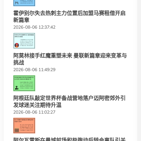
霍伊别尔失去热刺主力位置后加盟马赛租借开启
新篇章
2026-08-06 12:37:42
阿莫林接手红魔重塑未来 曼联新篇章迎来变革与
挑战
2026-08-06 11:49:29
阿根廷队敲定世界杯备战营地落户迈阿密郊外引
发球迷关注期待升温
2026-08-06 11:02:27
阿尔瓦雷斯在曼城前场积极跑动后转会离队引关