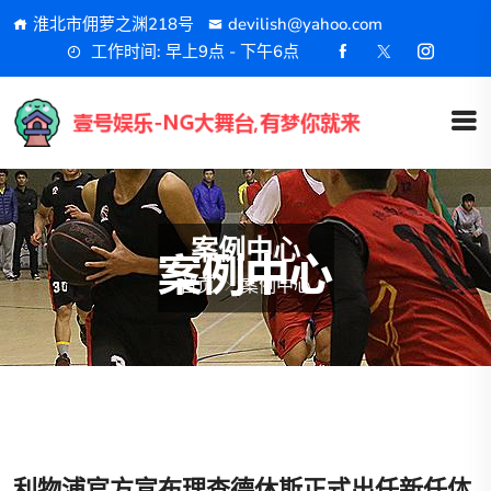
淮北市佣萝之渊218号
devilish@yahoo.com
工作时间: 早上9点 - 下午6点
案例中心
首页
案例中心
利物浦官方宣布理查德休斯正式出任新任体