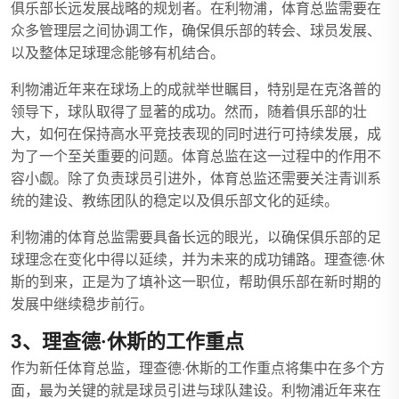
俱乐部长远发展战略的规划者。在利物浦，体育总监需要在
众多管理层之间协调工作，确保俱乐部的转会、球员发展、
以及整体足球理念能够有机结合。
利物浦近年来在球场上的成就举世瞩目，特别是在克洛普的
领导下，球队取得了显著的成功。然而，随着俱乐部的壮
大，如何在保持高水平竞技表现的同时进行可持续发展，成
为了一个至关重要的问题。体育总监在这一过程中的作用不
容小觑。除了负责球员引进外，体育总监还需要关注青训系
统的建设、教练团队的稳定以及俱乐部文化的延续。
利物浦的体育总监需要具备长远的眼光，以确保俱乐部的足
球理念在变化中得以延续，并为未来的成功铺路。理查德·休
斯的到来，正是为了填补这一职位，帮助俱乐部在新时期的
发展中继续稳步前行。
3、理查德·休斯的工作重点
作为新任体育总监，理查德·休斯的工作重点将集中在多个方
面，最为关键的就是球员引进与球队建设。利物浦近年来在