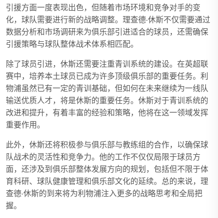
引援方面一度表现出色，但随着市场环境和竞争对手的变
化，球队需要进行新的战略调整。理查德·休斯不仅需要通过
数据分析和市场调研来为俱乐部引进适合的球员，还需确保
引援策略与球队整体战术体系相匹配。
除了球员引进，休斯还需要注重青训系统的建设。在英超联
赛中，培养本土球员已成为许多顶级俱乐部的重要任务。利
物浦虽然已有一定的青训基础，但如何在未来继续为一线队
输送优质人才，将是休斯的重要任务。休斯对于青训系统的
改进和提升，有着丰富的经验和策略，他将在这一领域发挥
重要作用。
此外，休斯还将积极参与俱乐部与教练组的合作，以确保球
队战术的灵活性和竞争力。他的工作不仅仅局限于球员方
面，还涉及到俱乐部整体发展方向的规划，包括但不限于体
育科研、球队健康管理和俱乐部文化的延续。总的来说，理
查德·休斯的到来将为利物浦注入更多的战略思考和全局把
握。