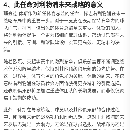
4、此任命对利物浦未来战略的意义
理查德·休斯作为新任体育总监的任命，标志着利物浦在未来
战略布局中的重要一步。对于一支志在长期保持竞争力的球
队而言，拥有一位出色的体育总监至关重要。休斯的加入，
将为利物浦提供一个更为精细的管理体系，帮助俱乐部在未
来的引援、青训、和球队建设中实现更高效、更精准的决
策。
随着欧冠、英超等赛事的激烈竞争，俱乐部需要不断调整战
术体系和阵容结构，保持对其他顶级俱乐部的领先优势。在
这一过程中，体育总监的角色尤为关键。休斯的到来，不仅
意味着利物浦在球员转会方面将获得更多精准的引援选择，
还表明俱乐部将更加注重整体团队的长期发展，而非仅仅聚
焦于短期的成功。
此外，休斯在与教练组、球员以及其他俱乐部的合作过程
中，能够带来新的战略视角和创新思想，这对于利物浦的未
来发展无疑是一大助力。无论是在球员选拔、战术布局还是