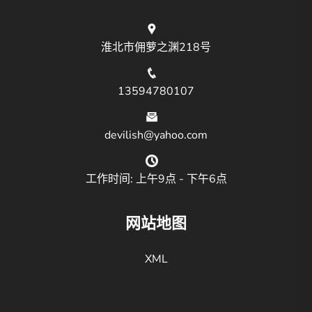
淮北市佣萝之渊218号
13594780107
devilish@yahoo.com
工作时间: 上午9点 - 下午6点
网站地图
XML