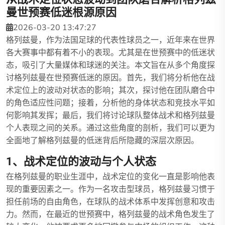
曼世预赛低迷根源原因
2026-03-20 13:47:27
格列兹曼，作为法国足球的代表性球员之一，近年来在世界
各大赛事中都有着不小的表现。尤其是在世预赛中的低迷状
态，吸引了大量媒体和球迷的关注。本文旨在从多个角度探
讨格列兹曼在世预赛低迷的原因。首先，我们将分析他在战
术定位上的波动对状态的影响；其次，探讨他在团队磨合中
的角色适应性问题；接着，分析他的身体状态和竞技水平如
何影响其发挥；最后，我们将讨论球队整体战术和格列兹曼
个人表现之间的关系。通过这些角度的剖析，我们可以更为
全面地了解格列兹曼的低迷背后所隐藏的深层次原因。
1、战术定位的波动与个人状态
在格列兹曼的职业生涯中，战术定位的变化一直是影响他表
现的重要因素之一。作为一名攻击型球员，格列兹曼习惯于
担任前场的自由角色，在球队的战术体系中发挥创意和攻击
力。然而，在最近的世预赛中，格列兹曼的战术角色发生了