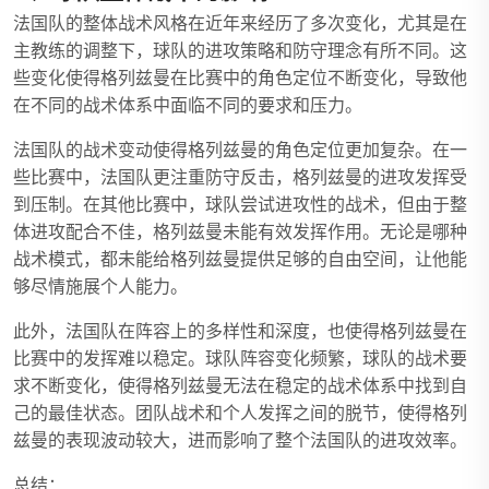
法国队的整体战术风格在近年来经历了多次变化，尤其是在
主教练的调整下，球队的进攻策略和防守理念有所不同。这
些变化使得格列兹曼在比赛中的角色定位不断变化，导致他
在不同的战术体系中面临不同的要求和压力。
法国队的战术变动使得格列兹曼的角色定位更加复杂。在一
些比赛中，法国队更注重防守反击，格列兹曼的进攻发挥受
到压制。在其他比赛中，球队尝试进攻性的战术，但由于整
体进攻配合不佳，格列兹曼未能有效发挥作用。无论是哪种
战术模式，都未能给格列兹曼提供足够的自由空间，让他能
够尽情施展个人能力。
此外，法国队在阵容上的多样性和深度，也使得格列兹曼在
比赛中的发挥难以稳定。球队阵容变化频繁，球队的战术要
求不断变化，使得格列兹曼无法在稳定的战术体系中找到自
己的最佳状态。团队战术和个人发挥之间的脱节，使得格列
兹曼的表现波动较大，进而影响了整个法国队的进攻效率。
总结：