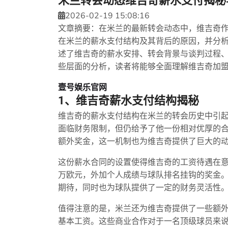
米兰转会动态维吉奇薪水支付揭秘
2026-02-19 15:08:16
文章摘要：在米兰的最新转会动态中，维吉奇
在米兰的薪水支付结构及其背后的原因，并分
述了维吉奇的薪水安排、转会背景与谈判过程
些层面的分析，读者将能够全面理解维吉奇加
壹号娱乐官网
1、维吉奇薪水支付结构揭秘
维吉奇的薪水支付结构在米兰的转会历史中引
面临财务限制，但仍给予了他一份相对优厚的
额外奖金，这一机制也为维吉奇提供了巨大的
这份薪水合同的设置使得维吉奇的工资待遇在意
万欧元，外加个人成绩与球队排名挂钩的奖金
期待，同时也为球队提供了一定的财务灵活性
值得注意的是，米兰还为维吉奇提供了一些额
基本工资。这些商业合作对于一名顶级球员来