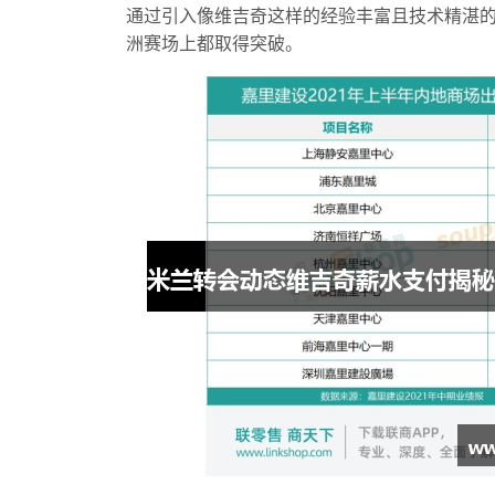
通过引入像维吉奇这样的经验丰富且技术精湛
洲赛场上都取得突破。