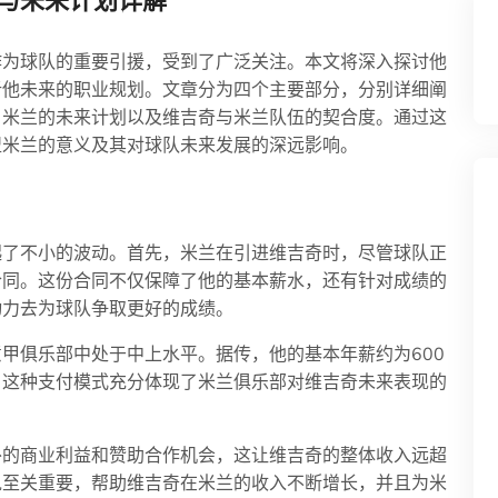
与未来计划详解
作为球队的重要引援，受到了广泛关注。本文将深入探讨他
析他未来的职业规划。文章分为四个主要部分，分别详细阐
、米兰的未来计划以及维吉奇与米兰队伍的契合度。通过这
盟米兰的意义及其对球队未来发展的深远影响。
起了不小的波动。首先，米兰在引进维吉奇时，尽管球队正
合同。这份合同不仅保障了他的基本薪水，还有针对成绩的
动力去为球队争取更好的成绩。
甲俱乐部中处于中上水平。据传，他的基本年薪约为600
。这种支付模式充分体现了米兰俱乐部对维吉奇未来表现的
。
外的商业利益和赞助合作机会，这让维吉奇的整体收入远超
说至关重要，帮助维吉奇在米兰的收入不断增长，并且为米