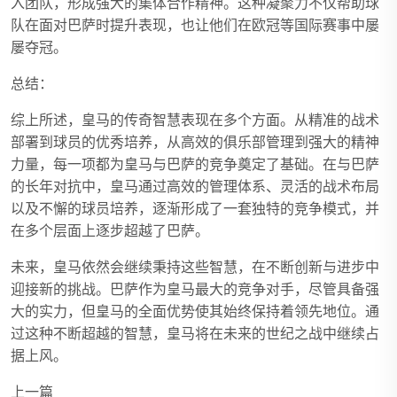
入团队，形成强大的集体合作精神。这种凝聚力不仅帮助球
队在面对巴萨时提升表现，也让他们在欧冠等国际赛事中屡
屡夺冠。
总结：
综上所述，皇马的传奇智慧表现在多个方面。从精准的战术
部署到球员的优秀培养，从高效的俱乐部管理到强大的精神
力量，每一项都为皇马与巴萨的竞争奠定了基础。在与巴萨
的长年对抗中，皇马通过高效的管理体系、灵活的战术布局
以及不懈的球员培养，逐渐形成了一套独特的竞争模式，并
在多个层面上逐步超越了巴萨。
未来，皇马依然会继续秉持这些智慧，在不断创新与进步中
迎接新的挑战。巴萨作为皇马最大的竞争对手，尽管具备强
大的实力，但皇马的全面优势使其始终保持着领先地位。通
过这种不断超越的智慧，皇马将在未来的世纪之战中继续占
据上风。
上一篇