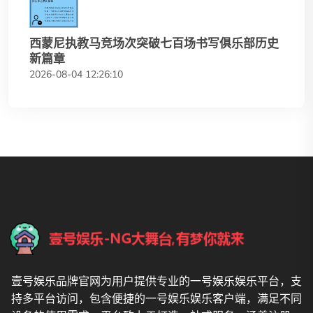
西蒙尼执教马竞场次突破七百场书写俱乐部历史
新篇章
2026-08-04 12:26:10
壹号娱乐品牌官网为用户提供专业的一号娱乐娱乐平台，支
持多平台访问，包含便捷的一号娱乐娱乐客户端，满足不同