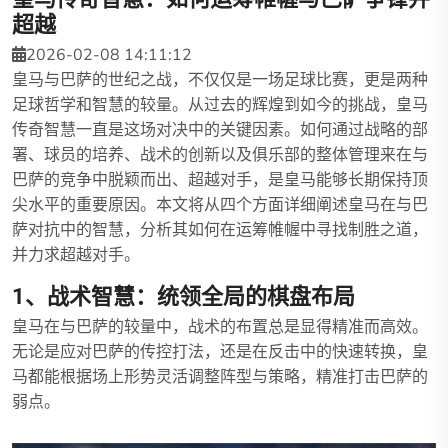
超越
2026-02-08 14:11:12
皇马与巴萨的世纪之战，不仅仅是一场足球比赛，更是两种
足球哲学和智慧的较量。从过去的辉煌到如今的挑战，皇马
传奇智慧一直是这场对决中的关键因素。如何通过战略的部
署、球员的培养、战术的创新以及俱乐部的整体管理来在与
巴萨的竞争中脱颖而出、超越对手，是皇马能够长期保持顶
尖水平的重要原因。本文将从四个方面详细阐述皇马在与巴
萨对抗中的智慧，分析其如何在运筹帷幄中寻找制胜之道，
并力求超越对手。
1、战术智慧：统领全局的棋盘布局
皇马在与巴萨的较量中，战术的布置总是显得精准而高效。
无论是应对巴萨的传控打法，还是在反击中的快速转换，皇
马都能根据场上形势灵活调整阵型与策略，精准打击巴萨的
弱点。