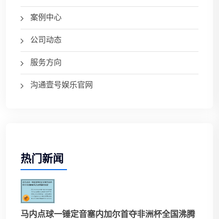
案例中心
公司动态
服务方向
沟通壹号娱乐官网
热门新闻
马内点球一锤定音塞内加尔首夺非洲杯全国沸腾