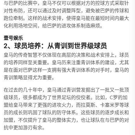
与巴萨的比赛中，皇马不仅可以根据对方的控球方式采取针
对性布防，还可以通过及时调整阵型，避免被巴萨的传球和
跑位牵制。这样的战术安排，使得皇马能在最短时间内最大
化利用场地空间，给巴萨的进攻体系制造麻烦。
壹号娱乐
2、球员培养：从青训到世界级球员
皇马的传奇智慧不仅体现在高层的决策和战术安排上，球员
的培养同样至关重要。皇马历来注重青训体系的建设，尤其
是在面对巴萨这样一支拥有强大青训体系的对手时，皇马的
青训策略显得尤为重要。
在过去的几十年中，皇马通过青训营发掘出了一批又一批顶
级球员，很多都成为了世界足坛的佼佼者。比如，C罗的加
盟给皇马带来了更强的进攻火力，而拉莫斯、卡塞米罗等球
员的成长则巩固了球队的防守体系。这些球员的逐步成长和
加盟，不仅提升了皇马的整体实力，也让球队在与巴萨的对
抗中更加游刃有余。