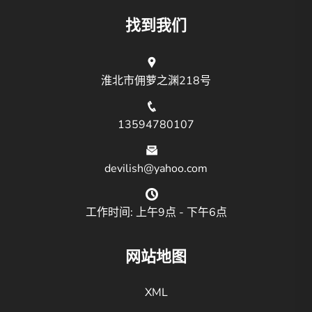
找到我们
淮北市佣萝之渊218号
13594780107
devilish@yahoo.com
工作时间: 上午9点 - 下午6点
网站地图
XML