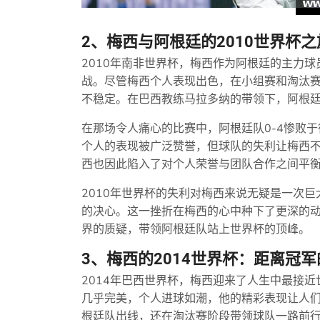
2、梅西与阿根廷的2010世界杯之
2010年南非世界杯，梅西作为阿根廷的主力
战。尽管梅西个人表现出色，在小组赛和淘汰
不稳定。在巴西教练马拉多纳的带领下，阿根
在那场令人痛心的比赛中，阿根廷队0-4惨败
个人的表现被广泛赞誉，但球队的失利让梅西
西也因此陷入了对个人荣誉与团队合作之间平
2010年世界杯的失利对梅西来说无疑是一次
的决心。这一挫折在梅西的心中种下了更深的
界的质疑，带领阿根廷队站上世界杯的顶峰。
3、梅西的2014世界杯：距离冠
2014年巴西世界杯，梅西迎来了人生中最接
几乎完美，个人进球如潮，他的精彩表现让人们
根廷队出线，还在淘汰赛阶段带领球队一路前