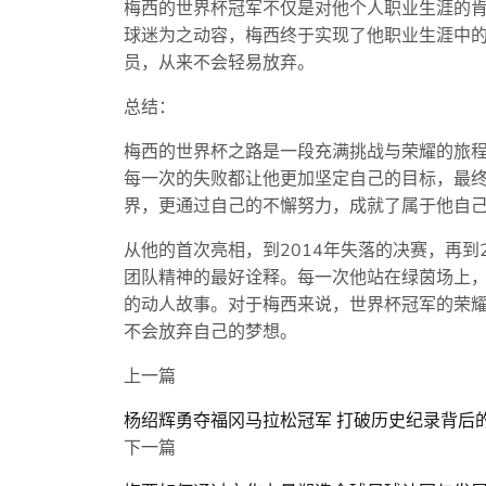
梅西的世界杯冠军不仅是对他个人职业生涯的
球迷为之动容，梅西终于实现了他职业生涯中
员，从来不会轻易放弃。
总结：
梅西的世界杯之路是一段充满挑战与荣耀的旅程。
每一次的失败都让他更加坚定自己的目标，最
界，更通过自己的不懈努力，成就了属于他自
从他的首次亮相，到2014年失落的决赛，再到
团队精神的最好诠释。每一次他站在绿茵场上
的动人故事。对于梅西来说，世界杯冠军的荣
不会放弃自己的梦想。
上一篇
杨绍辉勇夺福冈马拉松冠军 打破历史纪录背后
下一篇