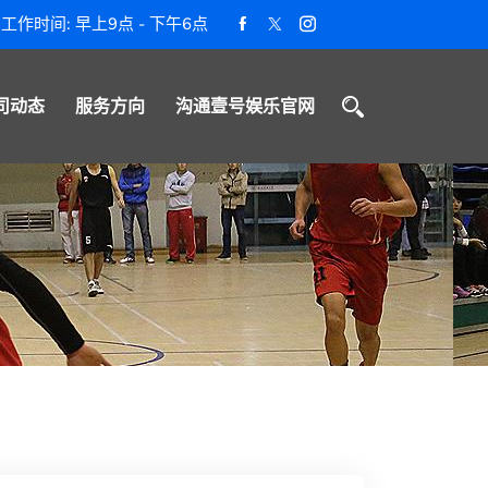
工作时间: 早上9点 - 下午6点
司动态
服务方向
沟通壹号娱乐官网