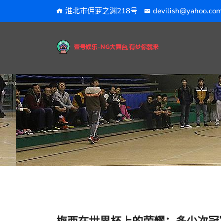
淮北市佣萝之渊218号
devilish@yahoo.co