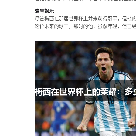
壹号娱乐
尽管梅西在那届世界杯上并未获得冠军，但他
这位未来的球王。那时的他，虽然年轻，但已