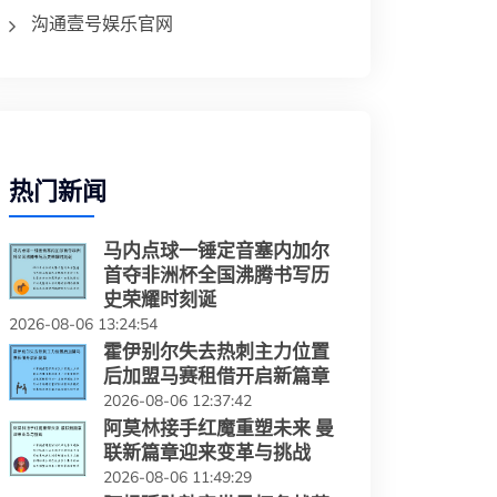
沟通壹号娱乐官网
热门新闻
马内点球一锤定音塞内加尔
首夺非洲杯全国沸腾书写历
史荣耀时刻诞
2026-08-06 13:24:54
霍伊别尔失去热刺主力位置
后加盟马赛租借开启新篇章
2026-08-06 12:37:42
阿莫林接手红魔重塑未来 曼
联新篇章迎来变革与挑战
2026-08-06 11:49:29