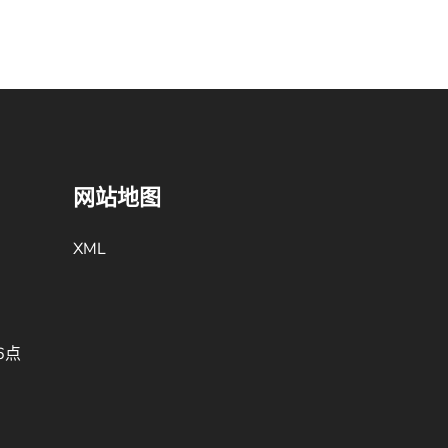
网站地图
XML
6点