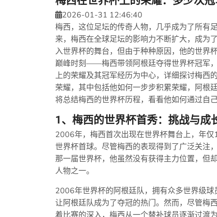
梅西在世界杯上的荣耀：多少次冠
2026-01-31 12:46:40
梅西，这位足坛的传奇人物，几乎成为了所有足
来，梅西在全球足坛的影响力不断扩大，成为了
入世界杯的舞台，但由于种种原因，他的世界杯
巅峰时刻——梅西带领阿根廷夺得世界杯冠军
上的荣耀及其冠军经历为中心，详细探讨梅西
荣耀，其中包括他如何一步步积累荣耀，阿根
将总结梅西的世界杯历程，看看他如何通过自
1、梅西的世界杯首秀：挑战与成
2006年，梅西首次出现在世界杯舞台上，年
世界杯首球。尽管梅西的表现得到了广泛关注
那一届世界杯，他虽然没有获得主力位置，但
人物之一。
2006年世界杯的阿根廷队，拥有众多世界级
让阿根廷队成为了夺冠的热门。然而，尽管梅
着比赛的深入，梅西从一个替补球员逐渐过渡