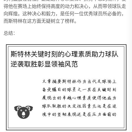
得他在赛场上始终保持高度的动力和决心，从而带领球队走
向辉煌。这种决心和毅力，是任何一位优秀球员所必备的，
而斯特林在这方面无疑树立了榜样。
总结：