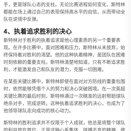
手，更是球队心态的支柱。无论比赛进程如何变化，斯特林
都能在场上通过自己的表现保持高水平的自信，从而带动全
队在逆境中反弹。
4、执着追求胜利的决心
斯特林对于胜利的执着追求是他心理素质的另一个重要表
现。在许多比赛中，面对困难和压力，斯特林从未放弃，始
终保持着对胜利的渴望。他的这种执着精神，是团队在困难
时刻依赖的重要支柱。斯特林清楚地知道，只有不断追求胜
利，才能激发自己和队友的潜力，克服一切困难。
在某些关键比赛中，斯特林即使在面对对方防线的重重包围
时，依然能够凭借个人的努力和决心突破困境。在一次英超
关键比赛的最后时刻，斯特林通过一次精准的远射帮助球队
绝杀对手，完成逆转。这种执着追求胜利的决心，也成为了
他领导球队走向成功的核心动力。
斯特林的胜利追求并不仅限于个人成就，他总是将整个球队
的利益放在首位。正是这种心系集体、拼搏不息的精神，使