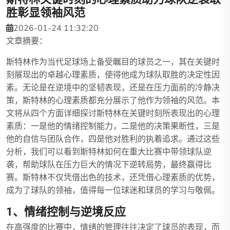
胜彰显领袖风范
2026-01-24 11:32:20
文章摘要：
斯特林作为当代足球场上备受瞩目的球员之一，其在关键时
刻展现出的卓越心理素质，使得他成为球队取胜的决定性因
素。无论是在逆境中的坚韧表现，还是在压力面前的冷静决
策，斯特林的心理素质都充分展示了他作为领袖的风范。本
文将从四个方面详细探讨斯特林在关键时刻所表现出的心理
素质：一是他的情绪控制能力，二是他的决策果断性，三是
他的自信与团队合作，四是他对胜利的执着追求。通过这些
分析，我们可以看到斯特林如何在重大比赛中带领球队逆
袭，帮助球队在压力巨大的情况下逆转局势，最终赢得比
赛。斯特林不仅凭借出色的技术，还凭借心理素质的优势，
成为了球队的领袖，值得每一位球迷和球员的学习与敬佩。
1、情绪控制与逆境反应
在高强度的比赛中，情绪的管理往往决定了球员的表现，而