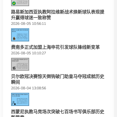
路易斯加西亚执教阿拉维斯战术焕新球队表现提
升赢得球迷一致称赞
2026-08-05 10:56:11
费南多正式加盟上海申花引发球队锋线新变革
2026-08-05 10:10:27
贝尔欧冠决赛惊天倒钩破门助皇马夺冠成就历史
瞬间
2026-08-04 13:08:56
西蒙尼执教马竞场次突破七百场书写俱乐部历史