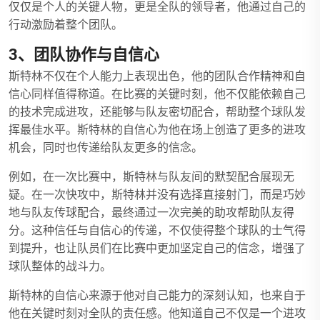
仅仅是个人的关键人物，更是全队的领导者，他通过自己的
行动激励着整个团队。
3、团队协作与自信心
斯特林不仅在个人能力上表现出色，他的团队合作精神和自
信心同样值得称道。在比赛的关键时刻，他不仅能依赖自己
的技术完成进攻，还能够与队友密切配合，帮助整个球队发
挥最佳水平。斯特林的自信心为他在场上创造了更多的进攻
机会，同时也传递给队友更多的信念。
例如，在一次比赛中，斯特林与队友间的默契配合展现无
疑。在一次快攻中，斯特林并没有选择直接射门，而是巧妙
地与队友传球配合，最终通过一次完美的助攻帮助队友得
分。这种信任与自信心的传递，不仅使得整个球队的士气得
到提升，也让队员们在比赛中更加坚定自己的信念，增强了
球队整体的战斗力。
斯特林的自信心来源于他对自己能力的深刻认知，也来自于
他在关键时刻对全队的责任感。他知道自己不仅是一个进攻