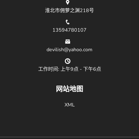
淮北市佣萝之渊218号
13594780107
devilish@yahoo.com
工作时间: 上午9点 - 下午6点
网站地图
XML