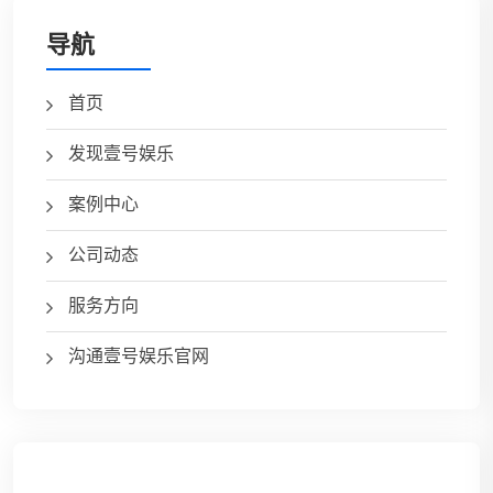
导航
首页
发现壹号娱乐
案例中心
公司动态
服务方向
沟通壹号娱乐官网