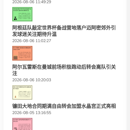
2026-08-06 11:49:29
阿根廷队敲定世界杯备战营地落户迈阿密郊外引
发球迷关注期待升温
2026-08-06 11:02:27
阿尔瓦雷斯在曼城前场积极跑动后转会离队引关
注
2026-08-06 10:20:03
镰田大地合同期满自由转会加盟水晶宫正式亮相
2026-08-05 13:16:55