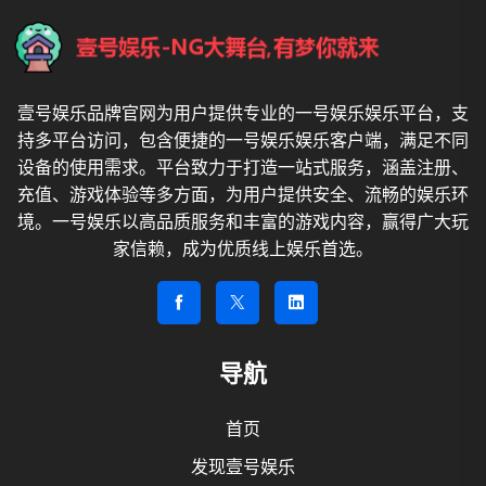
壹号娱乐品牌官网为用户提供专业的一号娱乐娱乐平台，支
持多平台访问，包含便捷的一号娱乐娱乐客户端，满足不同
设备的使用需求。平台致力于打造一站式服务，涵盖注册、
充值、游戏体验等多方面，为用户提供安全、流畅的娱乐环
境。一号娱乐以高品质服务和丰富的游戏内容，赢得广大玩
家信赖，成为优质线上娱乐首选。
导航
首页
发现壹号娱乐