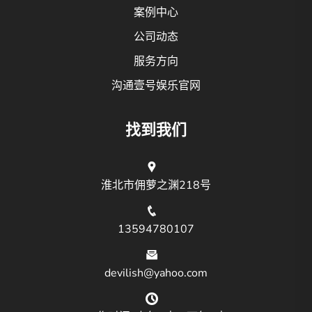
案例中心
公司动态
服务方向
沟通壹号娱乐官网
找到我们
淮北市佣萝之渊218号
13594780107
devilish@yahoo.com