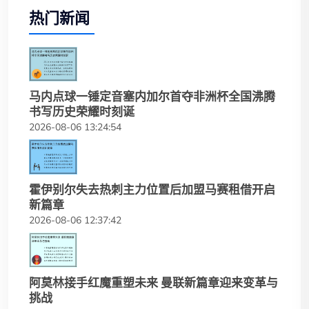
热门新闻
马内点球一锤定音塞内加尔首夺非洲杯全国沸腾
书写历史荣耀时刻诞
2026-08-06 13:24:54
霍伊别尔失去热刺主力位置后加盟马赛租借开启
新篇章
2026-08-06 12:37:42
阿莫林接手红魔重塑未来 曼联新篇章迎来变革与
挑战