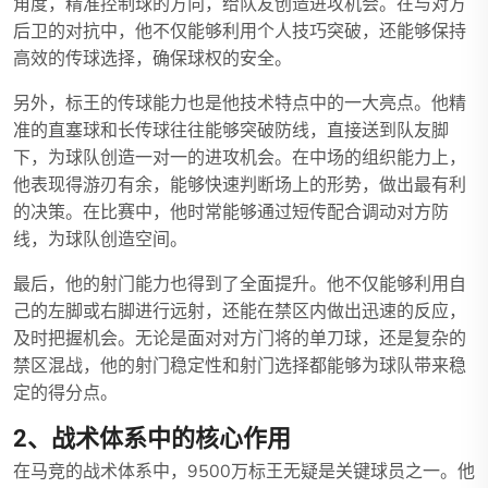
角度，精准控制球的方向，给队友创造进攻机会。在与对方
后卫的对抗中，他不仅能够利用个人技巧突破，还能够保持
高效的传球选择，确保球权的安全。
另外，标王的传球能力也是他技术特点中的一大亮点。他精
准的直塞球和长传球往往能够突破防线，直接送到队友脚
下，为球队创造一对一的进攻机会。在中场的组织能力上，
他表现得游刃有余，能够快速判断场上的形势，做出最有利
的决策。在比赛中，他时常能够通过短传配合调动对方防
线，为球队创造空间。
最后，他的射门能力也得到了全面提升。他不仅能够利用自
己的左脚或右脚进行远射，还能在禁区内做出迅速的反应，
及时把握机会。无论是面对对方门将的单刀球，还是复杂的
禁区混战，他的射门稳定性和射门选择都能够为球队带来稳
定的得分点。
2、战术体系中的核心作用
在马竞的战术体系中，9500万标王无疑是关键球员之一。他