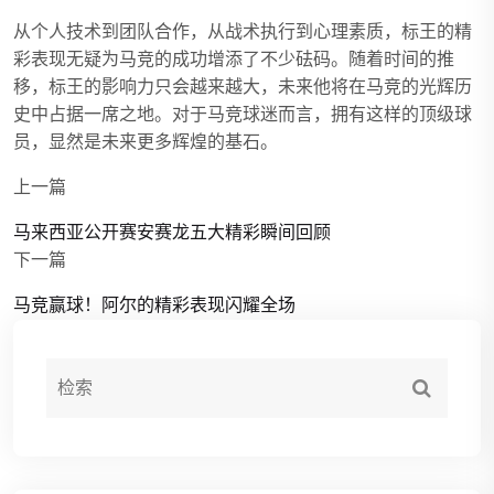
从个人技术到团队合作，从战术执行到心理素质，标王的精
彩表现无疑为马竞的成功增添了不少砝码。随着时间的推
移，标王的影响力只会越来越大，未来他将在马竞的光辉历
史中占据一席之地。对于马竞球迷而言，拥有这样的顶级球
员，显然是未来更多辉煌的基石。
上一篇
马来西亚公开赛安赛龙五大精彩瞬间回顾
下一篇
马竞赢球！阿尔的精彩表现闪耀全场