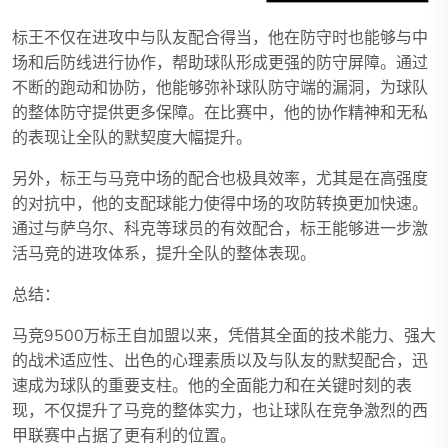
标王不仅在进攻中与队友配合得当，他在防守时也能够与中
场和后防线进行协作，帮助球队形成更强的防守屏障。通过
不断的跑动和协防，他能够弥补球队防守端的漏洞，为球队
的整体防守提供更多保障。在比赛中，他的协作精神和无私
的表现让全队的默契度大幅提升。
另外，标王与马竞中场的配合也极具效率，尤其是在高强度
的对抗中，他的支配球能力使得中场的攻防转换更加快速。
通过与萨乌尔、科克等球员的有效配合，标王能够进一步激
活马竞的进攻体系，提升全队的整体表现。
总结：
马竞9500万标王自加盟以来，凭借其全面的技术能力、强大
的战术适应性、出色的心理素质以及与队友的默契配合，迅
速成为球队的重要支柱。他的全面能力和在关键时刻的表
现，不仅提升了马竞的整体实力，也让球队在竞争激烈的西
甲联赛中占据了更有利的位置。