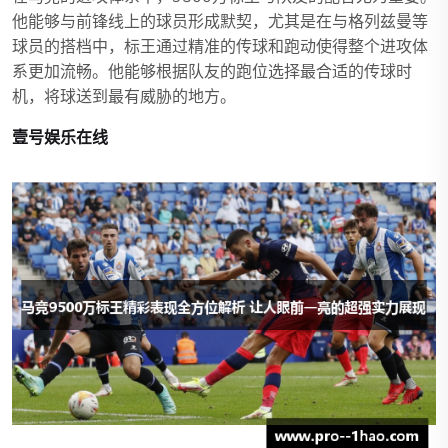
他能够与前锋线上的球员形成默契，尤其是在与格列兹曼等
球员的搭档中，标王通过精准的传球和跑动使得整个进攻体
系更加流畅。他能够根据队友的跑位选择最合适的传球时
机，将球送到最有威胁的地方。
壹号娱乐在线