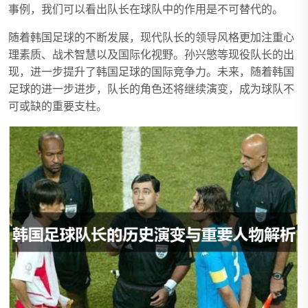
事例，我们可以看出队长在球队中的作用是不可替代的。
随着韩国足球的不断发展，现代队长的领导风格更加注重心
理素质、战术智慧以及国际化视野。孙兴慜等现役队长的出
现，进一步提升了韩国足球的国际竞争力。未来，随着韩国
足球的进一步进步，队长的角色还将继续演变，成为球队不
可或缺的重要支柱。