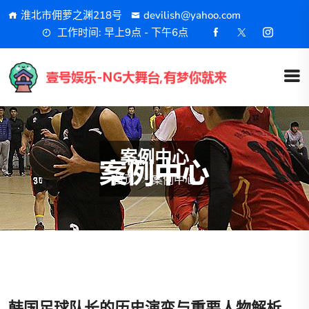
淮北市佣萝之渊218号
devilish@yahoo.com
工作时间: 早上9点 - 下午6点
案例中心
首页
案例中心
韩国足球队长的历史演变与重要人物解析