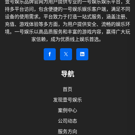
壹号娱乐品牌官网为用户提供专业的一号娱乐娱乐平台，支
持多平台访问，包含便捷的一号娱乐娱乐客户端，满足不同
设备的使用需求。平台致力于打造一站式服务，涵盖注册、
充值、游戏体验等多方面，为用户提供安全、流畅的娱乐环
境。一号娱乐以高品质服务和丰富的游戏内容，赢得广大玩
家信赖，成为优质线上娱乐首选。
导航
首页
发现壹号娱乐
案例中心
公司动态
服务方向