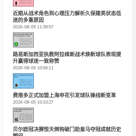
近期从战术角色到心理压力解析久保建英状态低
迷的多重原因
2026-08-05 11:39:57
路易斯加西亚执教阿拉维斯战术焕新球队表现提
升赢得球迷一致称赞
2026-08-05 10:56:11
费南多正式加盟上海申花引发球队锋线新变革
2026-08-05 10:10:27
贝尔欧冠决赛惊天倒钩破门助皇马夺冠成就历史