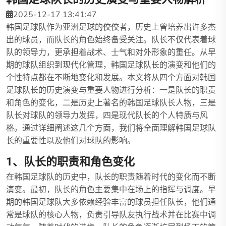
2025-12-17 13:41:47
韩国足球队作为亚洲足球的佼佼者，历史上曾培养出许多杰
出的球员，而队长的角色始终备受关注。队长不仅代表着球
队的领导力，更承担着战术、士气和对外形象的重任。从早
期的球队组织到现代化管理，韩国足球队长的演变和他们的
个性特点都在不断地变化和发展。本文将从四个方面对韩国
足球队长的历史演变与重要人物进行分析：一是队长的职责
和角色的变化，二是历史上著名的韩国足球队长人物，三是
队长对球队的领导力发挥，四是现代队长的个人特质与风
格。通过详细阐述这几个方面，我们将全面理解韩国足球队
长的重要性以及他们对球队的影响。
1、队长的职责和角色变化
在韩国足球队的历史中，队长的职责随着时代的变化而不断
演变。最初，队长的角色主要集中在场上的指挥与调度。早
期的韩国足球队大多依赖经验丰富的球员担任队长，他们通
常是球队的核心人物，负责引导队友执行战术并在比赛中调