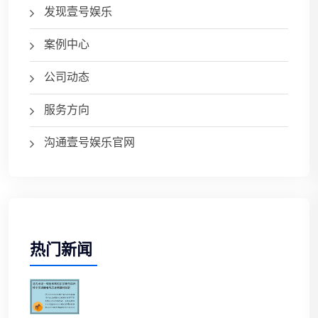
发现壹号娱乐
案例中心
公司动态
服务方向
沟通壹号娱乐官网
热门新闻