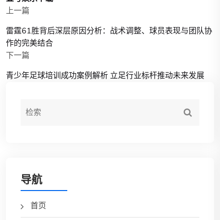
上一篇
雷霆61胜背后深层原因分析：战术调整、球员表现与团队协
作的完美结合
下一篇
青少年足球培训成功案例解析 立足行业标杆推动未来发展
导航
首页