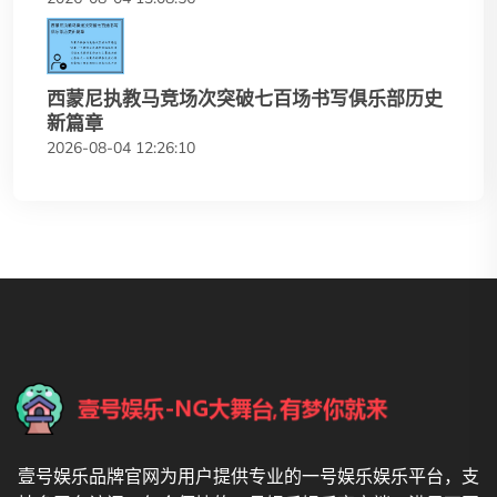
西蒙尼执教马竞场次突破七百场书写俱乐部历史
新篇章
2026-08-04 12:26:10
壹号娱乐品牌官网为用户提供专业的一号娱乐娱乐平台，支