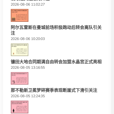
2026-08-06 11:02:27
阿尔瓦雷斯在曼城前场积极跑动后转会离队引关
注
2026-08-06 10:20:03
镰田大地合同期满自由转会加盟水晶宫正式亮相
2026-08-05 13:16:55
那不勒斯卫冕梦碎赛季表现断崖式下滑引关注
2026-08-05 12:24:35