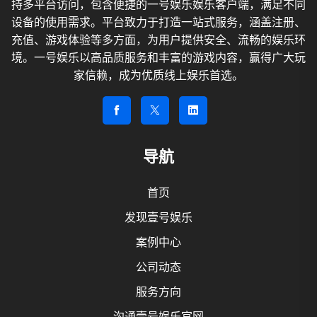
持多平台访问，包含便捷的一号娱乐娱乐客户端，满足不同
设备的使用需求。平台致力于打造一站式服务，涵盖注册、
充值、游戏体验等多方面，为用户提供安全、流畅的娱乐环
境。一号娱乐以高品质服务和丰富的游戏内容，赢得广大玩
家信赖，成为优质线上娱乐首选。
导航
首页
发现壹号娱乐
案例中心
公司动态
服务方向
沟通壹号娱乐官网