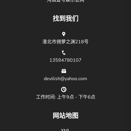
找到我们
淮北市佣萝之渊218号
13594780107
devilish@yahoo.com
工作时间: 上午9点 - 下午6点
网站地图
XML