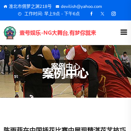
淮北市佣萝之渊218号
devilish@yahoo.com
工作时间: 早上9点 - 下午6点
案例中心
首页
案例中心
陈雨菲在中国插花比赛中展现精湛花艺技巧