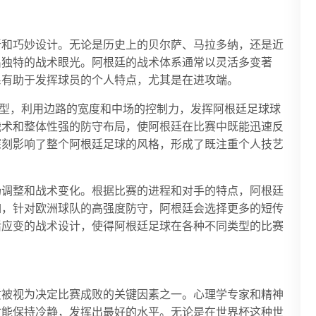
新和巧妙设计。无论是历史上的贝尔萨、马拉多纳，还是近
出独特的战术眼光。阿根廷的战术体系通常以灵活多变著
系有助于发挥球员的个人特点，尤其是在进攻端。
3阵型，利用边路的宽度和中场的控制力，发挥阿根廷足球球
战术和整体性强的防守布局，使阿根廷在比赛中既能迅速反
深刻影响了整个阿根廷足球的风格，形成了既注重个人技艺
场调整和战术变化。根据比赛的进程和对手的特点，阿根廷
如，针对欧洲球队的高强度防守，阿根廷会选择更多的短传
活应变的战术设计，使得阿根廷足球在各种不同类型的比赛
质被视为决定比赛成败的关键因素之一。心理学专家和精神
时能保持冷静，发挥出最好的水平。无论是在世界杯这种世