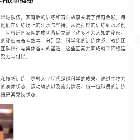
斗故事揭秘
的足球队伍，其背后的训练和奋斗故事充满了传奇色彩。每
开他们在训练场上的汗水与坚持。从高强度的训练到战术创
契，阿根廷国家队的成功背后充满了诸多不为人知的秘密。
后的秘密与奋斗故事，分别是：科学化的训练体系、教练团
及团队精神与集体奋斗的塑造。这些因素共同成就了阿根廷
的努力与付出。
能和技巧训练，更融入了现代足球科学的成果。通过生物力
员的身体状态、运动轨迹以及疲劳情况。每一位球员的训练
地提高其竞技状态。