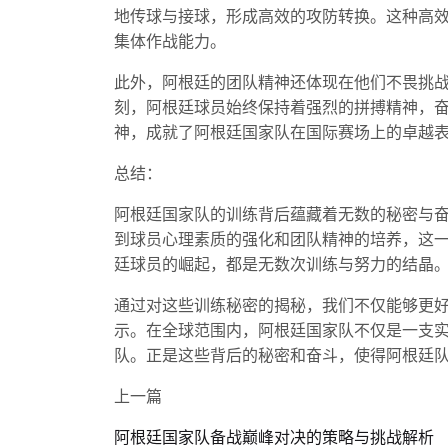
地传球与接球，形成高效的攻防转换。这种高
集体作战能力。
此外，阿根廷的团队精神还体现在他们不畏挑
刻，阿根廷球员始终保持着强烈的拼搏精神，
神，成就了阿根廷国家队在国际赛场上的卓越
总结：
阿根廷国家队的训练背后蕴藏着无数的秘密与
到球员心理素质的强化和团队精神的培养，这
廷球员的崛起，都是无数次训练与努力的结晶
通过对这些训练秘密的揭秘，我们不仅能够更
示。在全球范围内，阿根廷国家队不仅是一支
队。正是这些背后的秘密和奋斗，使得阿根廷
上一篇
阿根廷国家队备战巅峰对决的策略与挑战解析