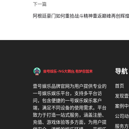
下一篇
阿根廷豪门如何重拾战斗精神重返巅峰再创辉
导航
首页
壹号娱乐品牌官网为用户提供专业的
一号娱乐娱乐平台，支持多平台访
发现壹
问，包含便捷的一号娱乐娱乐客户
案例中
端，满足不同设备的使用需求。平台
致力于打造一站式服务，涵盖注册、
公司动
充值、游戏体验等多方面，为用户提
服务方