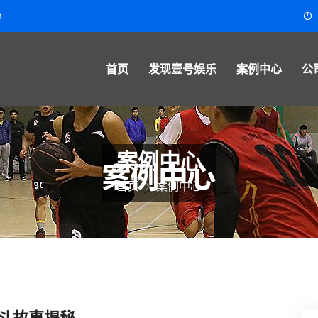
m
首页
发现壹号娱乐
案例中心
公
案例中心
首页
案例中心