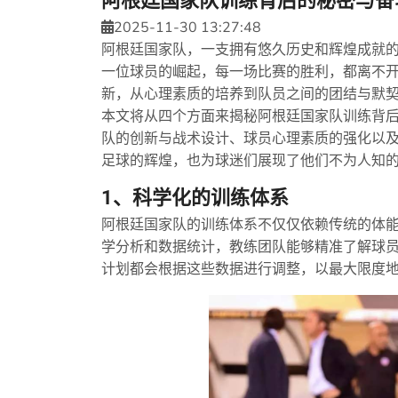
阿根廷国家队训练背后的秘密与奋
2025-11-30 13:27:48
阿根廷国家队，一支拥有悠久历史和辉煌成就
一位球员的崛起，每一场比赛的胜利，都离不
新，从心理素质的培养到队员之间的团结与默
本文将从四个方面来揭秘阿根廷国家队训练背
队的创新与战术设计、球员心理素质的强化以
足球的辉煌，也为球迷们展现了他们不为人知
1、科学化的训练体系
阿根廷国家队的训练体系不仅仅依赖传统的体
学分析和数据统计，教练团队能够精准了解球
计划都会根据这些数据进行调整，以最大限度