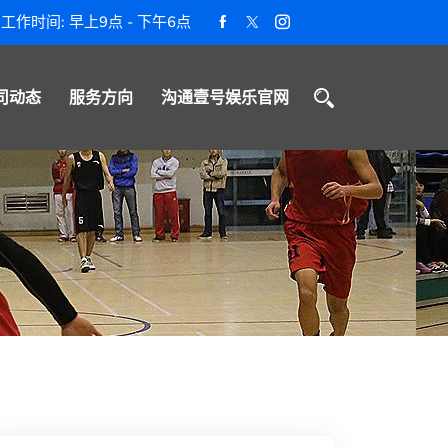
工作时间: 早上9点 - 下午6点
司动态
服务方向
沟通壹号娱乐官网