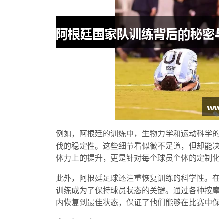
例如，阿根廷的训练中，生物力学和运动科学
伐的稳定性。这些细节看似微不足道，但却能
体力上的提升，更是针对每个球员个体的定制
此外，阿根廷足球还注重恢复训练的科学性。
训练成为了保持球员状态的关键。通过各种按
内恢复到最佳状态，保证了他们能够在比赛中