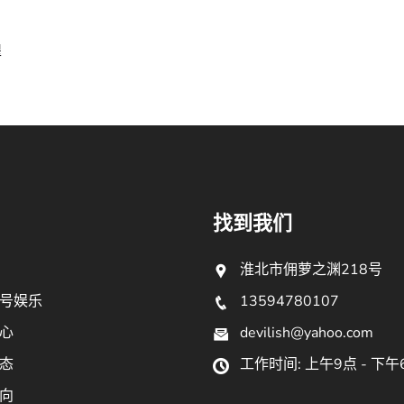
煌
找到我们
淮北市佣萝之渊218号
号娱乐
13594780107
心
devilish@yahoo.com
态
工作时间: 上午9点 - 下午
向