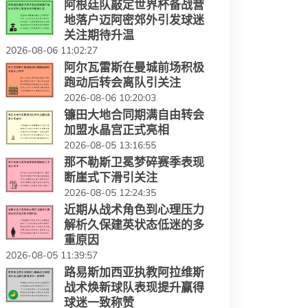
阿根廷队敲定世界杯备战营
地落户迈阿密郊外引发球迷
关注期待升温
2026-08-06 11:02:27
阿尔瓦雷斯在曼城前场积极
跑动后转会离队引关注
2026-08-06 10:20:03
镰田大地合同期满自由转会
加盟水晶宫正式亮相
2026-08-05 13:16:55
那不勒斯卫冕梦碎赛季表现
断崖式下滑引关注
2026-08-05 12:24:35
近期从战术角色到心理压力
解析久保建英状态低迷的多
重原因
2026-08-05 11:39:57
路易斯加西亚执教阿拉维斯
战术焕新球队表现提升赢得
球迷一致称赞