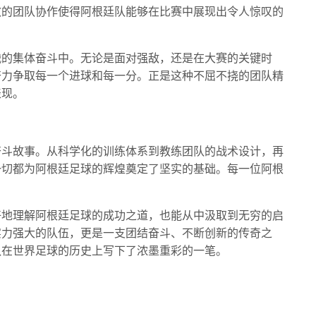
效的团队协作使得阿根廷队能够在比赛中展现出令人惊叹的
战的集体奋斗中。无论是面对强敌，还是在大赛的关键时
奋力争取每一个进球和每一分。正是这种不屈不挠的团队精
表现。
奋斗故事。从科学化的训练体系到教练团队的战术设计，再
一切都为阿根廷足球的辉煌奠定了坚实的基础。每一位阿根
。
好地理解阿根廷足球的成功之道，也能从中汲取到无穷的启
实力强大的队伍，更是一支团结奋斗、不断创新的传奇之
队在世界足球的历史上写下了浓墨重彩的一笔。