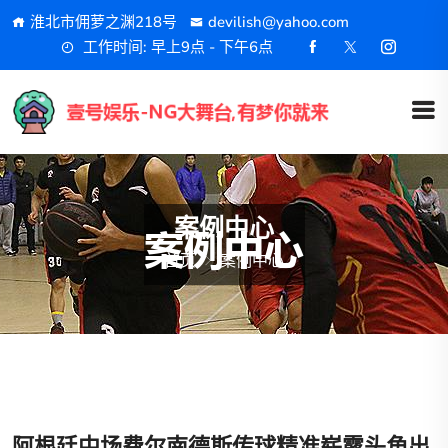
淮北市佣萝之渊218号
devilish@yahoo.com
工作时间: 早上9点 - 下午6点
案例中心
首页
案例中心
阿根廷中场费尔南德斯传球精准崭露头角出