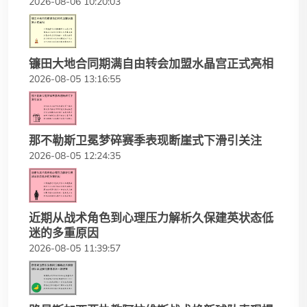
2026-08-06 10:20:03
镰田大地合同期满自由转会加盟水晶宫正式亮相
2026-08-05 13:16:55
那不勒斯卫冕梦碎赛季表现断崖式下滑引关注
2026-08-05 12:24:35
近期从战术角色到心理压力解析久保建英状态低
迷的多重原因
2026-08-05 11:39:57