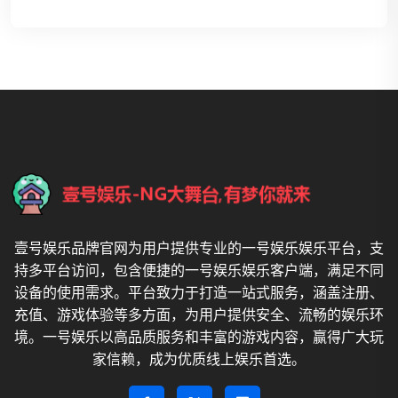
壹号娱乐品牌官网为用户提供专业的一号娱乐娱乐平台，支
持多平台访问，包含便捷的一号娱乐娱乐客户端，满足不同
设备的使用需求。平台致力于打造一站式服务，涵盖注册、
充值、游戏体验等多方面，为用户提供安全、流畅的娱乐环
境。一号娱乐以高品质服务和丰富的游戏内容，赢得广大玩
家信赖，成为优质线上娱乐首选。