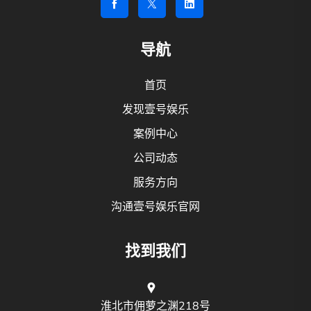
导航
首页
发现壹号娱乐
案例中心
公司动态
服务方向
沟通壹号娱乐官网
找到我们
淮北市佣萝之渊218号