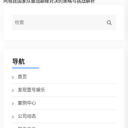
阿根廷国家队备战巅峰对决的策略与挑战解析
导航
首页
发现壹号娱乐
案例中心
公司动态