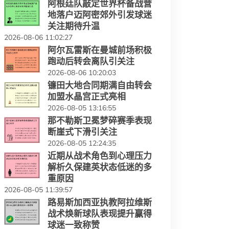
阿根廷队敲定世界杯备战营
地落户迈阿密郊外引发球迷
关注期待升温
2026-08-06 11:02:27
阿尔瓦雷斯在曼城前场积极
跑动后转会离队引关注
2026-08-06 10:20:03
镰田大地合同期满自由转会
加盟水晶宫正式亮相
2026-08-05 13:16:55
那不勒斯卫冕梦碎赛季表现
断崖式下滑引关注
2026-08-05 12:24:35
近期从战术角色到心理压力
解析久保建英状态低迷的多
重原因
2026-08-05 11:39:57
路易斯加西亚执教阿拉维斯
战术焕新球队表现提升赢得
球迷一致称赞