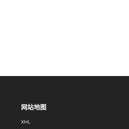
网站地图
XML