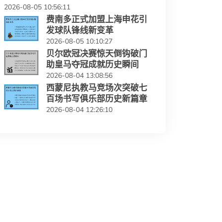
2026-08-05 10:56:11
费南多正式加盟上海申花引
发球队锋线新变革
2026-08-05 10:10:27
贝尔欧冠决赛惊天倒钩破门
助皇马夺冠成就历史瞬间
2026-08-04 13:08:56
西蒙尼执教马竞场次突破七
百场书写俱乐部历史新篇章
2026-08-04 12:26:10