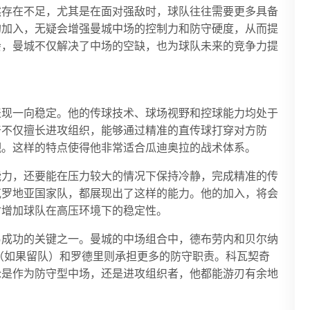
然存在不足，尤其是在面对强敌时，球队往往需要更多具备
的加入，无疑会增强曼城中场的控制力和防守硬度，从而提
会，曼城不仅解决了中场的空缺，也为球队未来的竞争力提
表现一向稳定。他的传球技术、球场视野和控球能力均处于
奇不仅擅长进攻组织，能够通过精准的直传球打穿对方防
觑。这样的特点使得他非常适合瓜迪奥拉的战术体系。
能力，还要能在压力较大的情况下保持冷静，完成精准的传
克罗地亚国家队，都展现出了这样的能力。他的加入，将会
时增加球队在高压环境下的稳定性。
易成功的关键之一。曼城的中场组合中，德布劳内和贝尔纳
（如果留队）和罗德里则承担更多的防守职责。科瓦契奇
论是作为防守型中场，还是进攻组织者，他都能游刃有余地