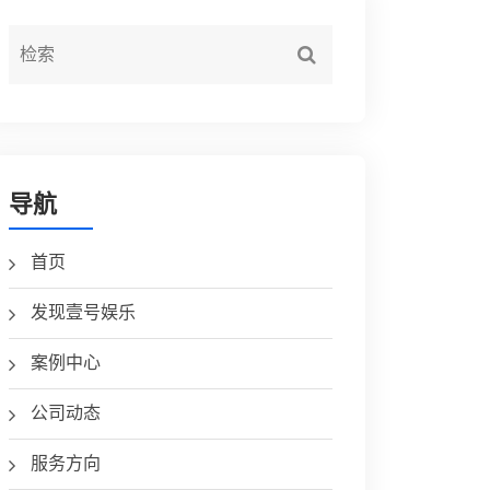
导航
首页
发现壹号娱乐
案例中心
公司动态
服务方向