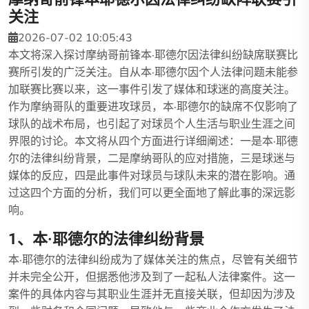
关注
2026-07-02 10:05:43
本文将深入探讨摩纳哥前锋本·耶德尔因法律纠纷缺席联赛比
赛所引发的广泛关注。自从本·耶德尔因个人法律问题未能参
加联赛比赛以来，这一事件引发了媒体和球迷的高度关注。
作为摩纳哥队的重要进攻球员，本·耶德尔的缺席不仅影响了
球队的战术布局，也引起了对球员个人生活与职业生涯之间
界限的讨论。本文将从四个方面进行详细阐述：一是本·耶德
尔的法律纠纷背景，二是摩纳哥队的应对措施，三是球迷与
媒体的反应，四是此事件对球员与球队未来的潜在影响。通
过这四个方面的分析，我们可以更全面地了解此事的深远影
响。
1、本·耶德尔的法律纠纷背景
本·耶德尔的法律纠纷成为了媒体关注的焦点，尽管有关细节
并未完全公开，但据悉他涉及到了一起私人法律案件。这一
案件的具体内容与其职业生涯并无直接关联，但却因为涉及