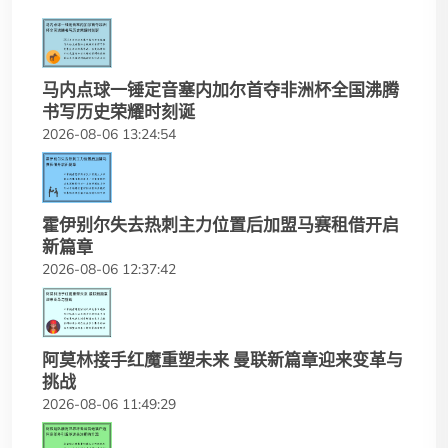
马内点球一锤定音塞内加尔首夺非洲杯全国沸腾
书写历史荣耀时刻诞
2026-08-06 13:24:54
霍伊别尔失去热刺主力位置后加盟马赛租借开启
新篇章
2026-08-06 12:37:42
阿莫林接手红魔重塑未来 曼联新篇章迎来变革与
挑战
2026-08-06 11:49:29