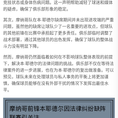
竞技状态或身体伤病问题。这一声明帮助减轻了球迷和媒体
的疑虑，确保了俱乐部形象的稳定。
其次，摩纳哥队在本·耶德尔缺席期间并未出现进攻端的严重
问题，虽然他的缺席让球队少了一名重要的进攻点，但球队
的其他前锋在比赛中承担起了更多责任。俱乐部临时调整了
战术部署，通过其他球员的出色发挥，确保了球队的整体战
斗力没有明显下降。
然而，摩纳哥仍然面临着如何在不影响球队整体表现的前提
下，解决本·耶德尔的法律问题的挑战。俱乐部不仅在等待法
律案件的进一步进展，也在为本·耶德尔的复出做准备。可以
预见，球队未来在处理球员与私人事务的平衡上将更加谨
慎，确保球员能够在没有外部干扰的情况下发挥出最佳水
平。