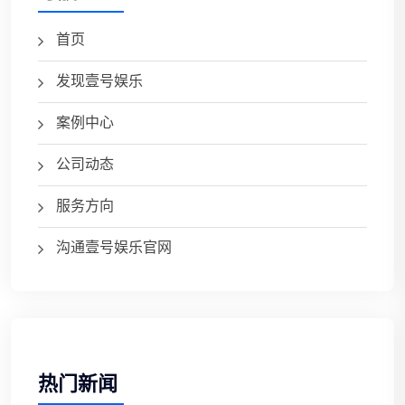
首页
发现壹号娱乐
案例中心
公司动态
服务方向
沟通壹号娱乐官网
热门新闻