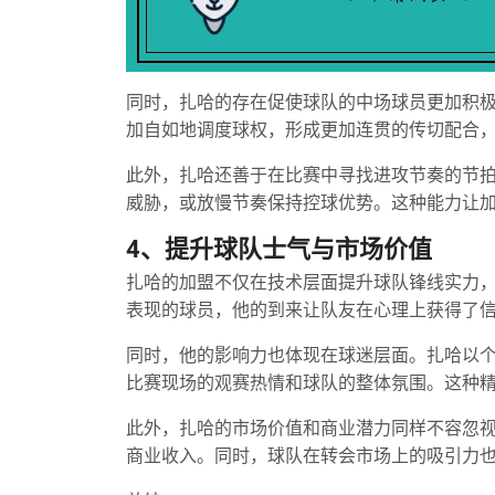
同时，扎哈的存在促使球队的中场球员更加积
加自如地调度球权，形成更加连贯的传切配合
此外，扎哈还善于在比赛中寻找进攻节奏的节
威胁，或放慢节奏保持控球优势。这种能力让
4、提升球队士气与市场价值
扎哈的加盟不仅在技术层面提升球队锋线实力
表现的球员，他的到来让队友在心理上获得了
同时，他的影响力也体现在球迷层面。扎哈以
比赛现场的观赛热情和球队的整体氛围。这种
此外，扎哈的市场价值和商业潜力同样不容忽
商业收入。同时，球队在转会市场上的吸引力