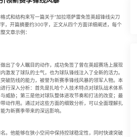
引领新赛季锋线风暴
格式和结构来写一篇关于“加拉塔萨雷免签英超锋线尖刀
0字，开篇摘要约300字，正文从四个方面详细阐述，每个
完整文章示例：
面做出了令人瞩目的动作，成功免签了曾在英超赛场上展现
间内激发了球队的士气，也为球队锋线注入了全新的活力。
及突破防线的能力，被誉为新赛季锋线风暴的领军人物。本
响进行深入分析：首先是扎哈个人技术特点对球队战术体系
击与威胁；第三是他对球队整体进攻节奏和打法的改变；最
的带动作用。通过对这些方面的细致分析，可以全面理解扎
可能为新赛季带来的深远影响。
闻名。他能够在狭小空间中保持控球稳定性，同时快速突破