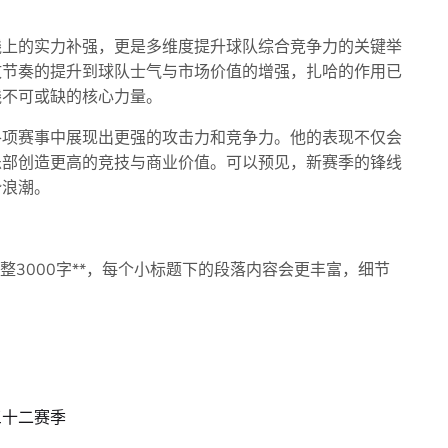
线上的实力补强，更是多维度提升球队综合竞争力的关键举
攻节奏的提升到球队士气与市场价值的增强，扎哈的作用已
线不可或缺的核心力量。
各项赛事中展现出更强的攻击力和竞争力。他的表现不仅会
乐部创造更高的竞技与商业价值。可以预见，新赛季的锋线
势浪潮。
整3000字**，每个小标题下的段落内容会更丰富，细节
三十二赛季