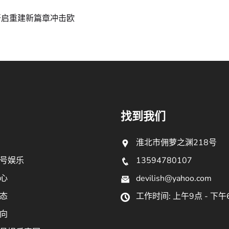
开启重建新篇章冲击欧
找到我们
淮北市佣萝之渊218号
号娱乐
13594780107
心
devilish@yahoo.com
态
工作时间: 上午9点 - 下午
向