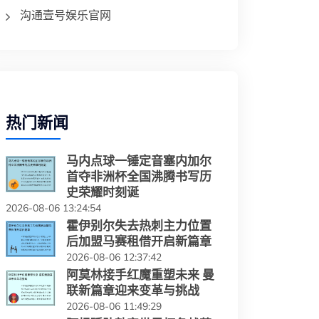
沟通壹号娱乐官网
热门新闻
马内点球一锤定音塞内加尔
首夺非洲杯全国沸腾书写历
史荣耀时刻诞
2026-08-06 13:24:54
霍伊别尔失去热刺主力位置
后加盟马赛租借开启新篇章
2026-08-06 12:37:42
阿莫林接手红魔重塑未来 曼
联新篇章迎来变革与挑战
2026-08-06 11:49:29