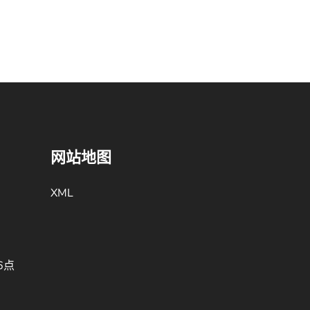
网站地图
XML
6点