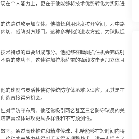
体现在个人能力上，更在于他能够将技术优势转化为实际进
队的边路进攻更加立体。他擅长利用速度拉开空间，为中路
接内切，威胁对方球门。这种多样化的进攻方式，为球队提
其技术特点的重要组成部分。他能够在瞬间抓住机会完成射
有不俗的成功率，这使得加拉塔萨雷的锋线攻击更加立体且
。他的速度与灵活性使得传统防守体系难以适应，尤其是在
队创造直接得分机会。
牵扯对手防守布局。他经常吸引两名甚至三名防守球员的关
拉塔萨雷整体进攻更具多样性和不可预测性。
击效率。通过高速推进和精准传球，扎哈能够在短时间内将