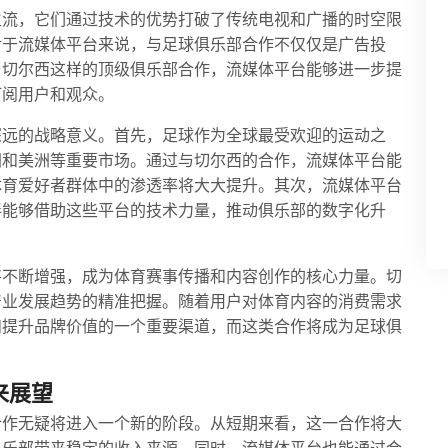
主流，它们通过技术的优势打破了传统电视和广播的时空限
对于流媒体平台来说，与足球俱乐部合作不仅仅是广告投
与切尔西这样的顶级俱乐部合作，流媒体平台能够进一步提
订阅用户和观众。
深远的战略意义。首先，足球作为全球最受欢迎的运动之
洲和美洲等重要市场。通过与切尔西的合作，流媒体平台能
体育爱好者群体中的渗透率将大大提升。其次，流媒体平台
伴能够借助这些平台的技术力量，推动俱乐部的数字化升
将不断增强，成为体育赛事传播和内容创作的核心力量。切
产业发展趋势的精准把握。随着用户对体育内容的消费需求
和提升品牌价值的一个重要渠道，而这类合作将成为足球俱
来展望
合作无疑将进入一个新的阶段。从短期来看，这一合作将大