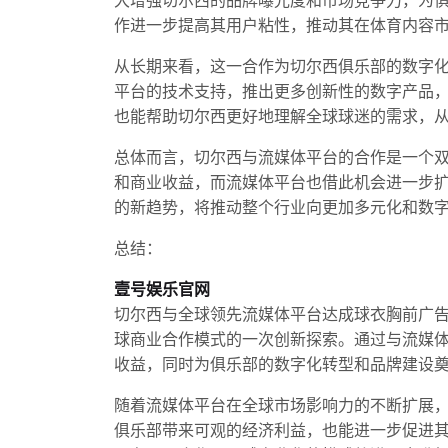
大增强切尔西的品牌曝光度和市场竞争力，为
作进一步提高其用户粘性，推动其在体育内容
从长期来看，这一合作为切尔西俱乐部的数字
平台的技术支持，推出更多创新性的数字产品
也能帮助切尔西更好地理解全球球迷的需求，
总体而言，切尔西与流媒体平台的合作是一个
和商业收益，而流媒体平台也借此机会进一步
的新趋势，将推动整个行业向更加多元化和数
总结：
壹号娱乐官网
切尔西与全球领先流媒体平台达成球衣胸前广
球商业合作模式的一次创新探索。通过与流媒
收益，同时为俱乐部的数字化转型和品牌建设
随着流媒体平台在全球市场影响力的不断扩展
俱乐部带来可观的经济利益，也能进一步促进