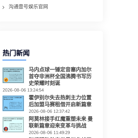
沟通壹号娱乐官网
热门新闻
马内点球一锤定音塞内加尔
首夺非洲杯全国沸腾书写历
史荣耀时刻诞
2026-08-06 13:24:54
霍伊别尔失去热刺主力位置
后加盟马赛租借开启新篇章
2026-08-06 12:37:42
阿莫林接手红魔重塑未来 曼
联新篇章迎来变革与挑战
2026-08-06 11:49:29