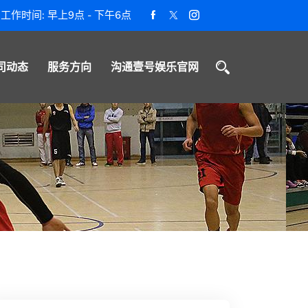
工作时间: 早上9点 - 下午6点
司动态
服务方向
沟通壹号娱乐官网