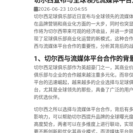
切尔西宣布与全球领先流媒体平台
2026-06-23 10:04:55
切尔西足球俱乐部近日宣布与全球领先的流媒
在品牌营销和商业化方面的一大步，同时也突
作将为切尔西带来可观的经济收益，并进一步
现了足球俱乐部商业化运营的新模式，这种合
西与流媒体平台合作的重要性，分析其背后的
1、切尔西与流媒体平台合作的背
切尔西足球俱乐部作为英超豪门之一，其商业
俱乐部与企业的合作越来越注重多元化，而非
平台的迅速崛起，越来越多的企业选择与足球
台，尤其是全球领先的那些，具备了广泛的用
的优选伙伴。
切尔西之所以选择与流媒体平台合作，背后有
影响力，可以帮助切尔西提升品牌的全球曝光
高度契合，两者可以在多维度上进行联动，实
要不断创新和优化其商业模式，而流媒体平台