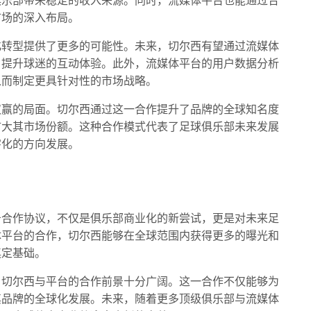
俱乐部带来稳定的收入来源。同时，流媒体平台也能通过合
市场的深入布局。
化转型提供了更多的可能性。未来，切尔西有望通过流媒体
，提升球迷的互动体验。此外，流媒体平台的用户数据分析
从而制定更具针对性的市场战略。
双赢的局面。切尔西通过这一合作提升了品牌的全球知名度
扩大其市场份额。这种合作模式代表了足球俱乐部未来发展
字化的方向发展。
告合作协议，不仅是俱乐部商业化的新尝试，更是对未来足
体平台的合作，切尔西能够在全球范围内获得更多的曝光和
奠定基础。
，切尔西与平台的合作前景十分广阔。这一合作不仅能够为
其品牌的全球化发展。未来，随着更多顶级俱乐部与流媒体