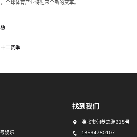
级，全球体育产业将迎来全新的变革。
威胁
三十二赛季
找到我们
淮北市佣萝之渊218号
号娱乐
13594780107