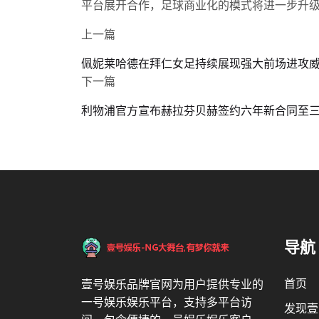
平台展开合作，足球商业化的模式将进一步升
上一篇
佩妮莱哈德在拜仁女足持续展现强大前场进攻
下一篇
利物浦官方宣布赫拉芬贝赫签约六年新合同至
导航
首页
壹号娱乐品牌官网为用户提供专业的
一号娱乐娱乐平台，支持多平台访
发现壹