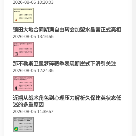
2026-08-06 10:20:03
镰田大地合同期满自由转会加盟水晶宫正式亮相
2026-08-05 13:16:55
那不勒斯卫冕梦碎赛季表现断崖式下滑引关注
2026-08-05 12:24:35
近期从战术角色到心理压力解析久保建英状态低
迷的多重原因
2026-08-05 11:39:57