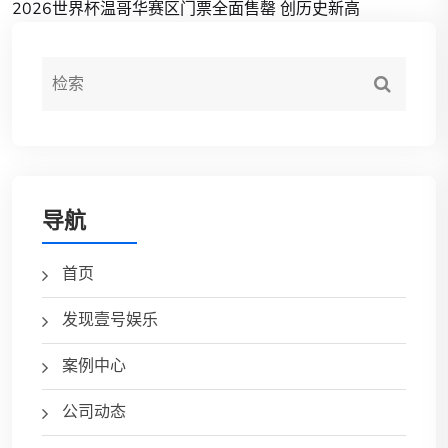
2026世界杯温哥华赛区门票全面售罄 创历史新高
导航
首页
发现壹号娱乐
案例中心
公司动态