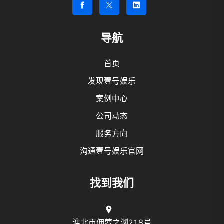
导航
首页
发现壹号娱乐
案例中心
公司动态
服务方向
沟通壹号娱乐官网
找到我们
淮北市佣萝之渊218号