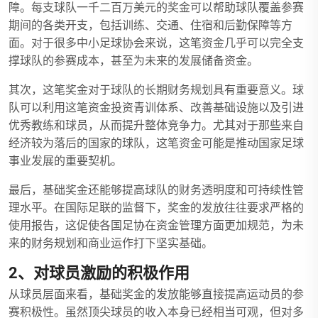
障。每支球队一千二百万美元的奖金可以帮助球队覆盖参赛
期间的各类开支，包括训练、交通、住宿和后勤保障等方
面。对于很多中小足球协会来说，这笔资金几乎可以完全支
撑球队的参赛成本，甚至为未来的发展储备资金。
其次，这笔奖金对于球队的长期财务规划具有重要意义。球
队可以利用这笔资金投资青训体系、改善基础设施以及引进
优秀教练和球员，从而提升整体竞争力。尤其对于那些来自
经济较为落后的国家的球队，这笔资金可能是推动国家足球
事业发展的重要契机。
最后，基础奖金还能够提高球队的财务透明度和可持续性管
理水平。在国际足联的监督下，奖金的发放往往要求严格的
使用报告，这促使各国足协在资金管理方面更加规范，为未
来的财务规划和商业运作打下坚实基础。
2、对球员激励的积极作用
从球员层面来看，基础奖金的发放能够直接提高运动员的参
赛积极性。虽然顶尖球员的收入本身已经相当可观，但对多