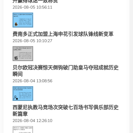
升赢得球迷一致称赞
2026-08-05 10:56:11
费南多正式加盟上海申花引发球队锋线新变革
2026-08-05 10:10:27
贝尔欧冠决赛惊天倒钩破门助皇马夺冠成就历史
瞬间
2026-08-04 13:08:56
西蒙尼执教马竞场次突破七百场书写俱乐部历史
新篇章
2026-08-04 12:26:10