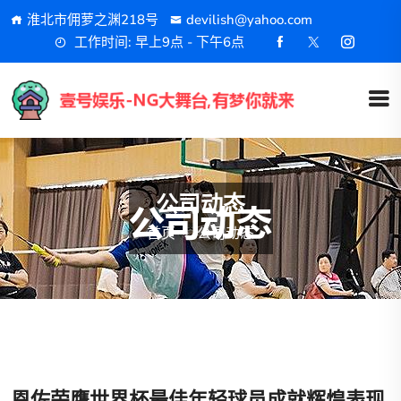
淮北市佣萝之渊218号
devilish@yahoo.com
工作时间: 早上9点 - 下午6点
公司动态
首页
公司动态
恩佐荣膺世界杯最佳年轻球员成就辉煌表现