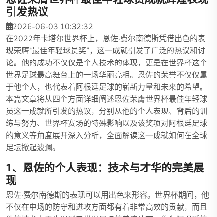
引发热议
2026-06-03 10:32:32
在2022年卡塔尔世界杯上，恩佐·费尔南德斯凭借出色的表
现荣膺“最佳年轻球员奖”，这一成就引发了广泛的热议和讨
论。他的成功不仅仅是个人技术的体现，更是在世界杯这个
世界足球最高舞台上的一场华丽亮相。恩佐的荣誉不仅仅属
于他个人，也代表着阿根廷足球的崭新力量和未来的希望。
本篇文章将从四个方面详细阐述恩佐荣膺世界杯最佳年轻球
员这一成就所引发的热议，分别从他的个人表现、背后的训
练与努力、世界杯赛场的特殊影响以及该奖项对阿根廷足球
的意义等角度展开深入分析，全面解读这一成就如何在全球
足坛掀起波澜。
1、恩佐的个人表现：技术与才华的完美展
现
恩佐·费尔南德斯的表现可以用出色来形容。世界杯期间，他
不仅在中场的防守和进攻方面都有着非常高效的贡献，而且