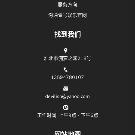
服务方向
沟通壹号娱乐官网
找到我们
淮北市佣萝之渊218号
13594780107
devilish@yahoo.com
工作时间: 上午9点 - 下午6点
网站地图