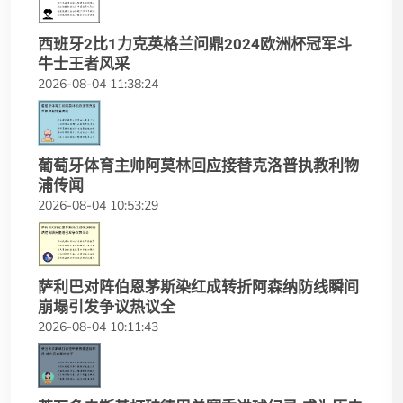
西班牙2比1力克英格兰问鼎2024欧洲杯冠军斗
牛士王者风采
2026-08-04 11:38:24
葡萄牙体育主帅阿莫林回应接替克洛普执教利物
浦传闻
2026-08-04 10:53:29
萨利巴对阵伯恩茅斯染红成转折阿森纳防线瞬间
崩塌引发争议热议全
2026-08-04 10:11:43