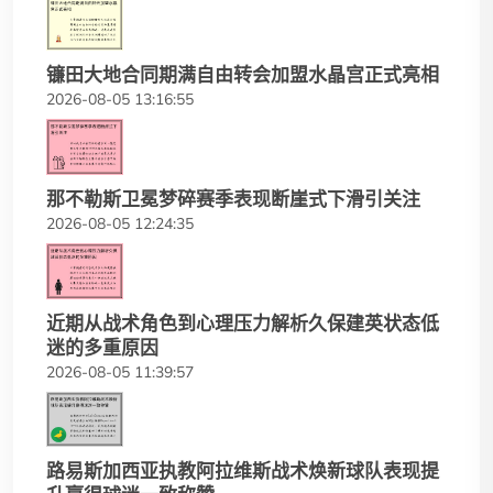
镰田大地合同期满自由转会加盟水晶宫正式亮相
2026-08-05 13:16:55
那不勒斯卫冕梦碎赛季表现断崖式下滑引关注
2026-08-05 12:24:35
近期从战术角色到心理压力解析久保建英状态低
迷的多重原因
2026-08-05 11:39:57
路易斯加西亚执教阿拉维斯战术焕新球队表现提