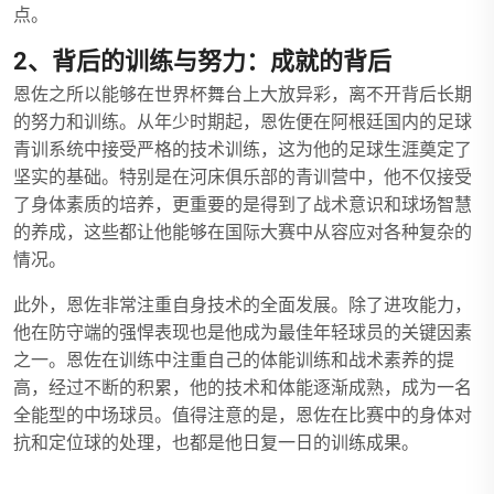
点。
2、背后的训练与努力：成就的背后
恩佐之所以能够在世界杯舞台上大放异彩，离不开背后长期
的努力和训练。从年少时期起，恩佐便在阿根廷国内的足球
青训系统中接受严格的技术训练，这为他的足球生涯奠定了
坚实的基础。特别是在河床俱乐部的青训营中，他不仅接受
了身体素质的培养，更重要的是得到了战术意识和球场智慧
的养成，这些都让他能够在国际大赛中从容应对各种复杂的
情况。
此外，恩佐非常注重自身技术的全面发展。除了进攻能力，
他在防守端的强悍表现也是他成为最佳年轻球员的关键因素
之一。恩佐在训练中注重自己的体能训练和战术素养的提
高，经过不断的积累，他的技术和体能逐渐成熟，成为一名
全能型的中场球员。值得注意的是，恩佐在比赛中的身体对
抗和定位球的处理，也都是他日复一日的训练成果。