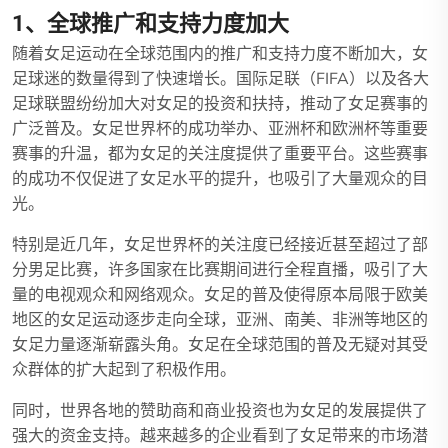
1、全球推广和支持力度加大
随着女足运动在全球范围内的推广和支持力度不断加大，女
足球迷的数量得到了快速增长。国际足联（FIFA）以及各大
足球联盟纷纷加大对女足的投资和扶持，推动了女足赛事的
广泛普及。女足世界杯的成功举办、亚洲杯和欧洲杯等重要
赛事的升温，都为女足的关注度提供了重要平台。这些赛事
的成功不仅促进了女足水平的提升，也吸引了大量观众的目
光。
特别是近几年，女足世界杯的关注度已经接近甚至超过了部
分男足比赛，许多国家在比赛期间进行全程直播，吸引了大
量的电视观众和网络观众。女足的普及使得原本局限于欧美
地区的女足运动逐步走向全球，亚洲、南美、非洲等地区的
女足力量逐渐崭露头角。女足在全球范围的普及无疑对其受
众群体的扩大起到了积极作用。
同时，世界各地的赞助商和商业投资也为女足的发展提供了
强大的资金支持。越来越多的企业看到了女足带来的市场潜