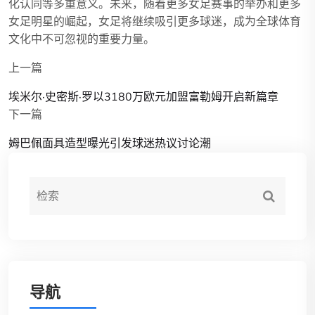
化认同等多重意义。未来，随着更多女足赛事的举办和更多
女足明星的崛起，女足将继续吸引更多球迷，成为全球体育
文化中不可忽视的重要力量。
上一篇
埃米尔·史密斯·罗以3180万欧元加盟富勒姆开启新篇章
下一篇
姆巴佩面具造型曝光引发球迷热议讨论潮
导航