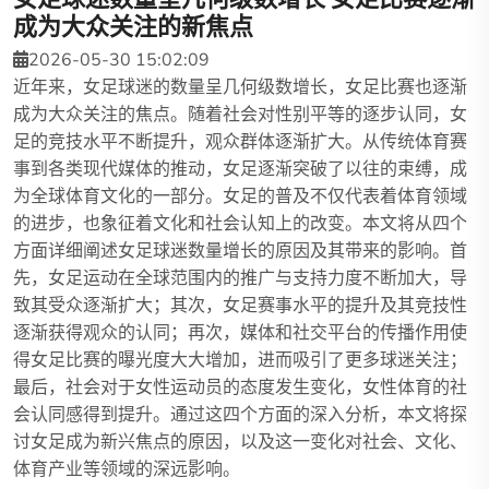
成为大众关注的新焦点
2026-05-30 15:02:09
近年来，女足球迷的数量呈几何级数增长，女足比赛也逐渐
成为大众关注的焦点。随着社会对性别平等的逐步认同，女
足的竞技水平不断提升，观众群体逐渐扩大。从传统体育赛
事到各类现代媒体的推动，女足逐渐突破了以往的束缚，成
为全球体育文化的一部分。女足的普及不仅代表着体育领域
的进步，也象征着文化和社会认知上的改变。本文将从四个
方面详细阐述女足球迷数量增长的原因及其带来的影响。首
先，女足运动在全球范围内的推广与支持力度不断加大，导
致其受众逐渐扩大；其次，女足赛事水平的提升及其竞技性
逐渐获得观众的认同；再次，媒体和社交平台的传播作用使
得女足比赛的曝光度大大增加，进而吸引了更多球迷关注；
最后，社会对于女性运动员的态度发生变化，女性体育的社
会认同感得到提升。通过这四个方面的深入分析，本文将探
讨女足成为新兴焦点的原因，以及这一变化对社会、文化、
体育产业等领域的深远影响。