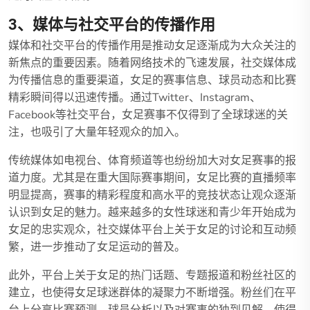
3、媒体与社交平台的传播作用
媒体和社交平台的传播作用是推动女足逐渐成为大众关注的
新焦点的重要因素。随着网络技术的飞速发展，社交媒体成
为传播信息的重要渠道，女足的赛事信息、球员动态和比赛
精彩瞬间得以迅速传播。通过Twitter、Instagram、
Facebook等社交平台，女足赛事不仅得到了全球球迷的关
注，也吸引了大量年轻观众的加入。
传统媒体如电视台、体育频道等也纷纷加大对女足赛事的报
道力度。尤其是在重大国际赛事期间，女足比赛的直播频率
明显提高，赛事的精彩程度和高水平的竞技状态让观众逐渐
认识到女足的魅力。越来越多的女性球迷和青少年开始成为
女足的忠实观众，社交媒体平台上关于女足的讨论和互动频
繁，进一步推动了女足运动的普及。
此外，平台上关于女足的热门话题、专题报道和粉丝社区的
建立，也使得女足球迷群体的凝聚力不断增强。粉丝们在平
台上分享比赛预测、球员分析以及对赛事的独到见解，使得