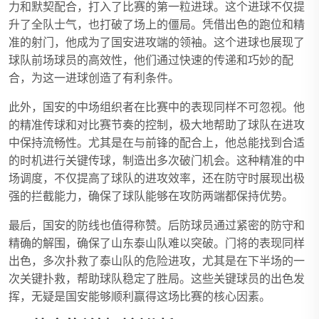
力和默契配合，打入了比赛的第一粒进球。这个进球不仅提
升了全队士气，也打破了场上的僵局。凭借出色的跑位和精
准的射门，他成为了国安进攻端的领袖。这个进球也展现了
球队前场球员的高效性，他们通过快速的传递和巧妙的配
合，为这一进球创造了有利条件。
此外，国安的中场组织者在比赛中的表现同样不可忽视。他
的精准传球和对比赛节奏的控制，极大地帮助了球队在进攻
中保持流畅性。尤其是在与前锋的配合上，他总能找到合适
的时机进行关键传球，制造出多次破门机会。这种精准的中
场调度，不仅提高了球队的进攻效率，还在防守时展现出极
强的拦截能力，确保了球队能够在攻防两端都保持优势。
最后，国安的防线也值得称赞。后防球员通过紧密的防守和
精确的解围，确保了山东泰山队难以突破。门将的表现同样
出色，多次扑救了泰山队的危险进攻，尤其是在下半场的一
次关键扑救，帮助球队稳定了胜局。这些关键球员的出色发
挥，无疑是国安能够顺利赢得这场比赛的核心因素。