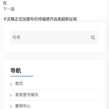
在
下一篇
卡瓦略正式加盟布伦特福德开启英超新征程
导航
首页
发现壹号娱乐
案例中心