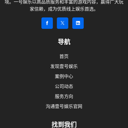
境。一号娱乐以高品质服务和丰富的游戏内容，赢得广大玩
家信赖，成为优质线上娱乐首选。
导航
首页
发现壹号娱乐
案例中心
公司动态
服务方向
沟通壹号娱乐官网
找到我们