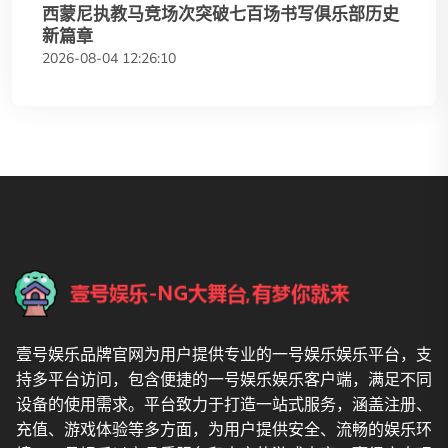
西蒙尼执教马竞场次突破七百场书写俱乐部历史
新篇章
2026-08-04 12:26:10
壹号娱乐品牌官网为用户提供专业的一号娱乐娱乐平台，支
持多平台访问，包含便捷的一号娱乐娱乐客户端，满足不同
设备的使用需求。平台致力于打造一站式服务，涵盖注册、
充值、游戏体验等多方面，为用户提供安全、流畅的娱乐环