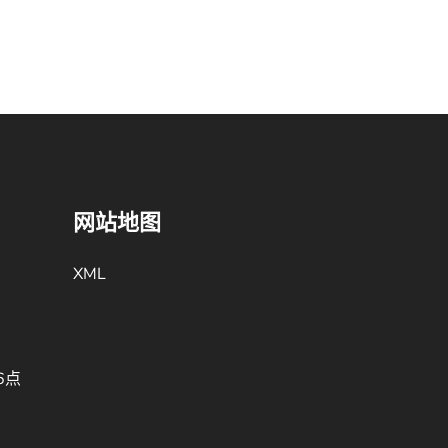
网站地图
XML
6点