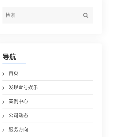
导航
首页
发现壹号娱乐
案例中心
公司动态
服务方向