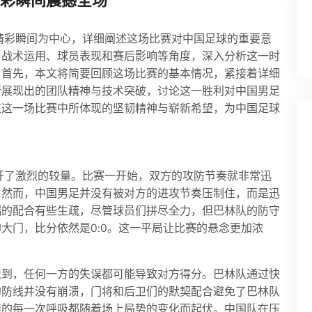
精彩瞬间震撼全场
精彩瞬间为中心，详细阐述这场比赛对中国足球的重要意
、战术运用、球员表现和赛后影响等角度，深入分析这一时
。首先，本文将简要回顾这场比赛的基本情况，紧接着详细
所展现出的团队精神与技术突破，讨论这一胜利对中国男足
在这一场比赛中所体现的坚韧精神与崭新希望，为中国足球
开了激烈的较量。比赛一开始，双方的攻防节奏就非常迅
。然而，中国男足并没有被对方的进攻节奏压制住，而是迅
端的配合有些生疏，尽管球员们拼尽全力，但巴林队的防守
大门，比分依然是0:0。这一平局让比赛的悬念更加浓
识到，任何一方的失误都可能导致对方得分。巴林队通过快
的防线并没有崩溃，门将和后卫们的默契配合避免了巴林队
迷的每一次呼吸都随着场上局势的变化而起伏。中国队在压