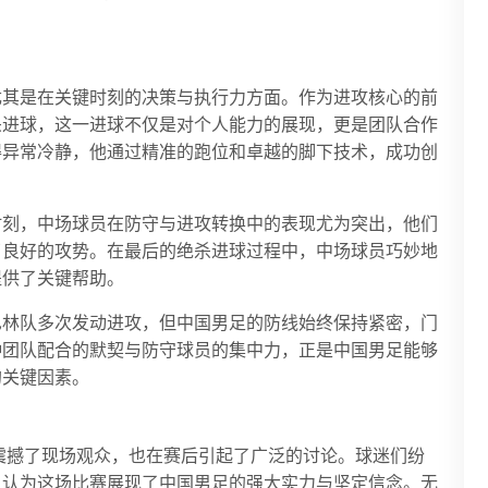
尤其是在关键时刻的决策与执行力方面。作为进攻核心的前
杀进球，这一进球不仅是对个人能力的展现，更是团队合作
得异常冷静，他通过精准的跑位和卓越的脚下技术，成功创
时刻，中场球员在防守与进攻转换中的表现尤为突出，他们
了良好的攻势。在最后的绝杀进球过程中，中场球员巧妙地
提供了关键帮助。
巴林队多次发动进攻，但中国男足的防线始终保持紧密，门
种团队配合的默契与防守球员的集中力，正是中国男足能够
的关键因素。
震撼了现场观众，也在赛后引起了广泛的讨论。球迷们纷
，认为这场比赛展现了中国男足的强大实力与坚定信念。无