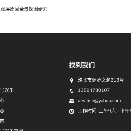
迷深层原因全景探因研究
找到我们
淮北市佣萝之渊218号
号娱乐
13594780107
心
devilish@yahoo.com
态
工作时间: 上午9点 - 下午
向