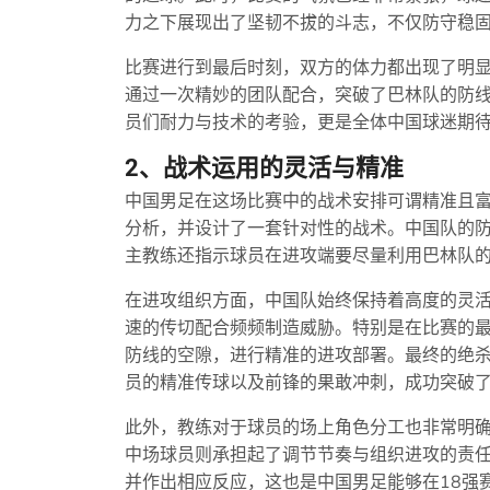
力之下展现出了坚韧不拔的斗志，不仅防守稳
比赛进行到最后时刻，双方的体力都出现了明
通过一次精妙的团队配合，突破了巴林队的防
员们耐力与技术的考验，更是全体中国球迷期
2、战术运用的灵活与精准
中国男足在这场比赛中的战术安排可谓精准且
分析，并设计了一套针对性的战术。中国队的
主教练还指示球员在进攻端要尽量利用巴林队
在进攻组织方面，中国队始终保持着高度的灵
速的传切配合频频制造威胁。特别是在比赛的
防线的空隙，进行精准的进攻部署。最终的绝
员的精准传球以及前锋的果敢冲刺，成功突破
此外，教练对于球员的场上角色分工也非常明
中场球员则承担起了调节节奏与组织进攻的责
并作出相应反应，这也是中国男足能够在18强