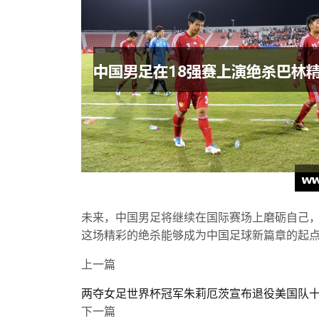
未来，中国男足将继续在国际赛场上磨砺自己
这场精彩的绝杀能够成为中国足球新篇章的起
上一篇
两夺女足世界杯冠军朱莉厄茨宣布退役美国队
下一篇