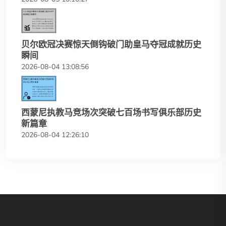
贝尔欧冠决赛惊天倒钩破门助皇马夺冠成就历史
瞬间
2026-08-04 13:08:56
西蒙尼执教马竞场次突破七百场书写俱乐部历史
新篇章
2026-08-04 12:26:10