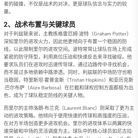
者的碰撞，不仅是战术的对决，更是球队信念与实力的较
量。
2、战术布置与关键球员
对于利兹联来说，主教练格雷厄姆·波特（Graham Potter）
深知里尔的进攻火力，因此他更倾向于布置一个稳固的防
线，以此限制里尔的进攻空间。波特常常让球队在场上形成
紧密的防守阵型，利用高位压迫和快速反击来寻找破绽。他
要求队员们在进攻时迅速传导球，通过边路传中寻找机会，
而不是过多地依赖中路渗透。同时，利兹联的中场防守也相
当稳固，特里斯坦·霍普金斯（Tristan Hopkins）和亚历克斯
·巴尔布萨（Alex Barbosa）在拦截和球权控制方面都极为出
色，成为了球队稳定防线的关键人物。
而里尔的主帅洛朗·布兰克（Laurent Blanc）则采取了更为主
动的进攻策略。他倾向于使用快速的传球和高强度的压迫，
在对方半场创造更多进攻机会。里尔的进攻体系以两翼的快
速突破和中场的灵活调度为主。球队中的核心球员如尼古拉·