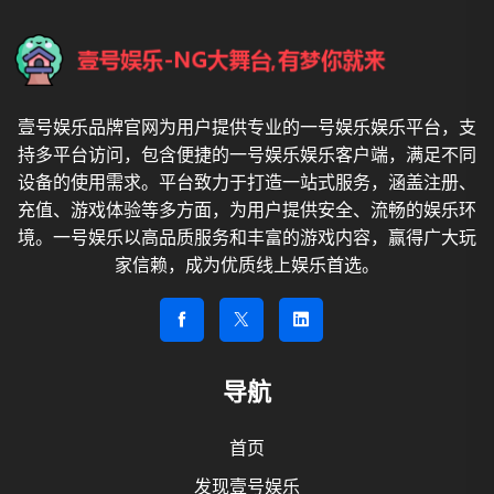
壹号娱乐品牌官网为用户提供专业的一号娱乐娱乐平台，支
持多平台访问，包含便捷的一号娱乐娱乐客户端，满足不同
设备的使用需求。平台致力于打造一站式服务，涵盖注册、
充值、游戏体验等多方面，为用户提供安全、流畅的娱乐环
境。一号娱乐以高品质服务和丰富的游戏内容，赢得广大玩
家信赖，成为优质线上娱乐首选。
导航
首页
发现壹号娱乐