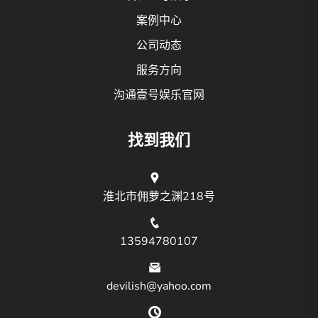
案例中心
公司动态
服务方向
沟通壹号娱乐官网
找到我们
淮北市佣萝之渊218号
13594780107
devilish@yahoo.com