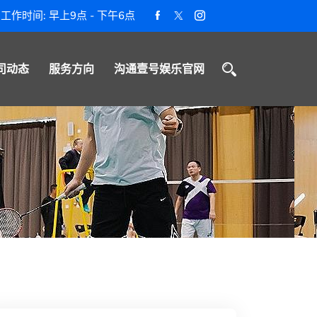
工作时间: 早上9点 - 下午6点
司动态
服务方向
沟通壹号娱乐官网