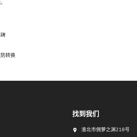
战。
程碑
攻防转换
找到我们
淮北市佣萝之渊218号