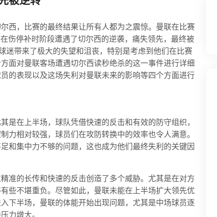
先被逆转
切尔西，比赛的最终结果让所有人都为之震惊。曼联在比赛
但却在伤停补时阶段遭遇了切尔西的逆袭，痛失领先，最终被
联球迷带来了极大的失望和沮丧，特别是考虑到他们在比赛
个方面对曼联客场遭遇切尔西读秒绝杀的这一事件进行详细
球员的表现以及这场失利对曼联未来的影响等四个方面进行
尤其是在上半场，球队凭借快速的反击和有效的防守组织，
控制力相对较强，球员们在攻防转换中的效率也令人满意。
不足和集中力不够的问题，这也成为他们最终失利的关键因
过精准的长传和快速的反击创造了多个威胁。尤其是在对方
得有些不堪重负。尽管如此，曼联未能在上半场扩大领先优
进入下半场，曼联的体能开始出现问题，尤其是中场球员逐
线压力增大。