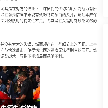
。尤其是在对方的逼抢下，球员们的传球精度和判断力有所
曼联在领先情况下未能有效遏制切尔西的反扑，这让本应保
在面对强队时的稳定性不足，尤其是在关键时刻缺乏足够的
看并没有太大的失误，然而却存在一些细节上的问题。上半
防守与快速反击，使得切尔西的进攻无法得到有效展开。然
时调整战术，导致下半场局面逐渐不利。