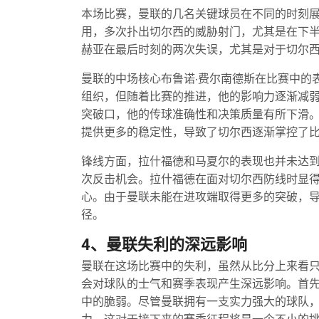
本场比赛，曼联的几名关键球员在不同的时刻
用，多次扑出切尔西的威胁射门，尤其是在下
赫亚在最后时刻的两次失误，尤其是对于切尔
曼联的中场核心布鲁诺·费尔南德斯在比赛中的
组织，但随着比赛的推进，他的影响力逐渐减
突破口，他的传球准确性和决策质量有所下滑
提供更多的稳定性，导致了切尔西逐渐掌控了
锋线方面，拉什福德和马夏尔的表现也并未达
次反击机会。拉什福德在面对切尔西防线时显
心。由于曼联未能在进攻端取得更多的突破，
径。
4、曼联失利的深远影响
曼联在这场比赛中的失利，虽然从比分上来看
会对球队的士气和赛季表现产生深远影响。首
中的脆弱。尽管曼联拥有一支实力强大的球队