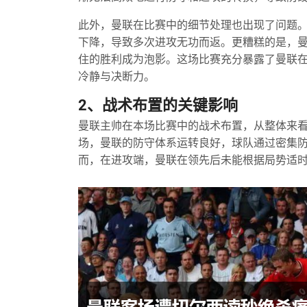
此外，曼联在比赛中的细节处理也出现了问题
下降，导致多次进攻无功而返。更糟糕的是，
住的胜利成为泡影。这场比赛充分暴露了曼联
冷静与决断力。
2、战术布置的关键影响
曼联主帅在本场比赛中的战术布置，从整体来
场，曼联的防守体系运转良好，球队通过密集
而，在进攻端，曼联在领先后未能根据局势适