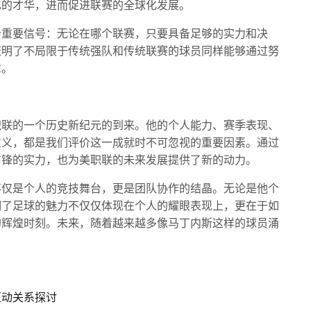
己的才华，进而促进联赛的全球化发展。
个重要信号：无论在哪个联赛，只要具备足够的实力和决
证明了不局限于传统强队和传统联赛的球员同样能够通过努
章。
职联的一个历史新纪元的到来。他的个人能力、赛季表现、
意义，都是我们评价这一成就时不可忽视的重要因素。通过
前锋的实力，也为美职联的未来发展提供了新的动力。
不仅是个人的竞技舞台，更是团队协作的结晶。无论是他个
明了足球的魅力不仅仅体现在个人的耀眼表现上，更在于如
的辉煌时刻。未来，随着越来越多像马丁内斯这样的球员涌
。
互动关系探讨