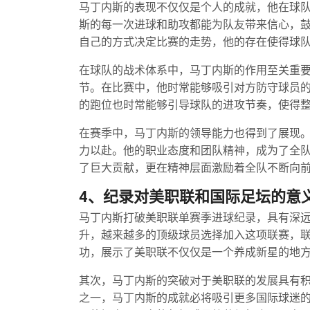
马丁内斯的表现不仅仅是个人的成就，他在球
斯的每一次进球和助攻都能为队友带来信心，
自己的方式决定比赛的走势，他的存在使得球
在球队的战术体系中，马丁内斯的作用至关重
节。在比赛中，他时常能够吸引对方防守球员
的跑位也时常能够引导球队的进攻节奏，使得
在赛季中，马丁内斯的领导能力也得到了展现
力以赴。他的职业态度和团队精神，成为了全
了巨大贡献，更在精神层面激励着全队不断向
4、纪录对美职联和国际足坛的意
马丁内斯打破美职联单赛季进球纪录，具有深
升，越来越多的顶级球员选择加入这项联赛，
功，展示了美职联不仅仅是一个养成新星的地
其次，马丁内斯的突破对于美职联的发展具有
之一，马丁内斯的成就必将吸引更多国际球迷