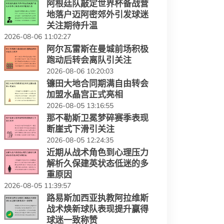
阿根廷队敲定世界杯备战营
地落户迈阿密郊外引发球迷
关注期待升温
2026-08-06 11:02:27
阿尔瓦雷斯在曼城前场积极
跑动后转会离队引关注
2026-08-06 10:20:03
镰田大地合同期满自由转会
加盟水晶宫正式亮相
2026-08-05 13:16:55
那不勒斯卫冕梦碎赛季表现
断崖式下滑引关注
2026-08-05 12:24:35
近期从战术角色到心理压力
解析久保建英状态低迷的多
重原因
2026-08-05 11:39:57
路易斯加西亚执教阿拉维斯
战术焕新球队表现提升赢得
球迷一致称赞