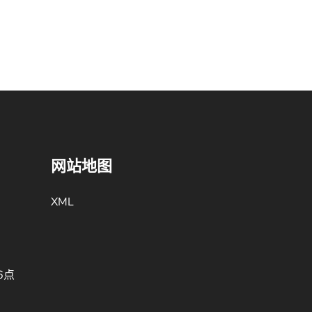
网站地图
XML
6点