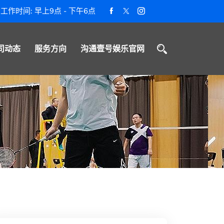
工作时间: 早上9点 - 下午6点
司动态
服务方向
沟通壹号娱乐官网