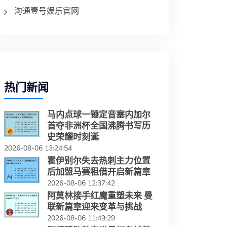
沟通壹号娱乐官网
热门新闻
马内点球一锤定音塞内加尔
首夺非洲杯全国沸腾书写历
史荣耀时刻诞
2026-08-06 13:24:54
霍伊别尔失去热刺主力位置
后加盟马赛租借开启新篇章
2026-08-06 12:37:42
阿莫林接手红魔重塑未来 曼
联新篇章迎来变革与挑战
2026-08-06 11:49:29