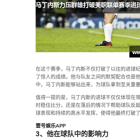
在这个赛季，马丁内斯不仅打破了以往的进球
了惊人的成绩。他与队友之间的默契配合也是
中，马丁内斯能够站出来，为球队拿到至关重
值得一提的是，马丁内斯的进球不仅仅体现在
时稳住比分，还是在落后的情况下帮助球队反
球表现和持续的高水平发挥，使得他最终打破
壹号娱乐APP
3、他在球队中的影响力