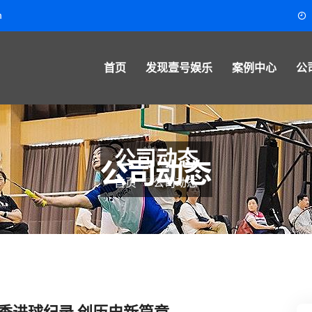
m
首页
发现壹号娱乐
案例中心
公
公司动态
首页
公司动态