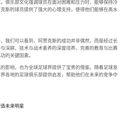
质。俱乐部文化强调球员在面对困难和压力时，能够保持冷
贾克斯的球员提供了强大的心理支持，使得他们能够在高水
析，我们可以看到，阿贾克斯的成功并非偶然，而是经过长
持与深耕、技术与战术素养的深度培养、完善的教育与比赛
成功的关键因素。
远的影响，也为全球足球界提供了宝贵的借鉴。随着足球发
世界各地的足球俱乐部提供启发，帮助他们在未来的竞争中
塑造未来明星