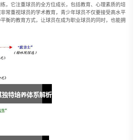
训练，它注重球员的全方位成长，包括教育、心理素质的培
院非常重视球员的学术教育，青少年球员不仅要接受高水平
种平衡的教育方式，让球员在成为职业球员的同时，也能拥