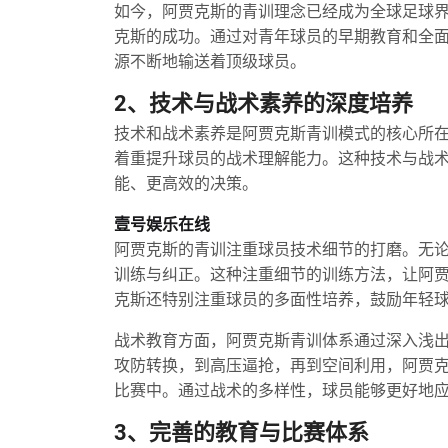
如今，阿贾克斯的青训理念已经成为全球足球
克斯的成功。通过对青年球员的早期教育和全
源不断地输送着顶级球员。
2、技术与战术素养的深度培养
技术和战术素养是阿贾克斯青训模式的核心所
着重提升球员的战术理解能力。这种技术与战
能、更高效的决策。
壹号娱乐在线
阿贾克斯的青训注重球员技术细节的打磨。无
训练与纠正。这种注重细节的训练方法，让阿
克斯还特别注重球员的多面性培养，鼓励年轻
战术教育方面，阿贾克斯青训体系通过深入浅
攻防转换，到高压逼抢，再到空间利用，阿贾
比赛中。通过战术的多样性，球员能够更好地
3、完善的教育与比赛体系