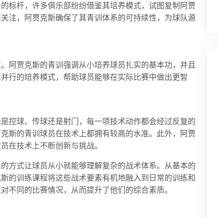
界的标杆，许多俱乐部纷纷借鉴其培养模式，试图复制阿贾
面关注，阿贾克斯确保了其青训体系的可持续性，为球队源
在。阿贾克斯的青训强调从小培养球员扎实的基本功，并且
术并行的培养模式，帮助球员能够在实际比赛中做出更智
论是控球、传球还是射门，每一项技术动作都会经过反复的
贾克斯的青训球员在技术上都拥有较高的水准。此外，阿贾
球员在技术上不断创新与挑战。
出的方式让球员从小就能够理解复杂的战术体系。从基本的
克斯的训练课程将这些战术要素有机地融入到日常的训练和
应对不同的比赛情况，从而提升了他们的综合素质。