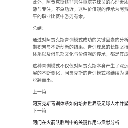
此外，阿贾克斯还非常注重培养球员的心理素
静与专注，不急功近。这种价值观的传承为阿
平的职业比赛中游刃有余。
总结：
通过对阿贾克斯青训模式成功的关键因素的分
期积累与不断创新的结果。青训理念的长期坚
体系以及俱乐部文化与价值观的传承，都是其
这种青训模式不仅仅对阿贾克斯本身产生了深
展的不断变化，阿贾克斯的青训模式将继续为
脱颖而出。
上一篇
阿贾克斯青训体系如何培养世界级足球人才并
下一篇
阿门在火箭队胜利中的关键作用与贡献分析