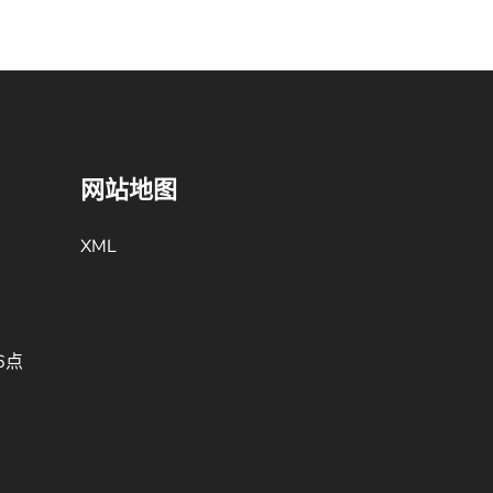
网站地图
XML
6点