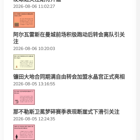
2026-08-06 11:02:27
阿尔瓦雷斯在曼城前场积极跑动后转会离队引关
注
2026-08-06 10:20:03
镰田大地合同期满自由转会加盟水晶宫正式亮相
2026-08-05 13:16:55
那不勒斯卫冕梦碎赛季表现断崖式下滑引关注
2026-08-05 12:24:35