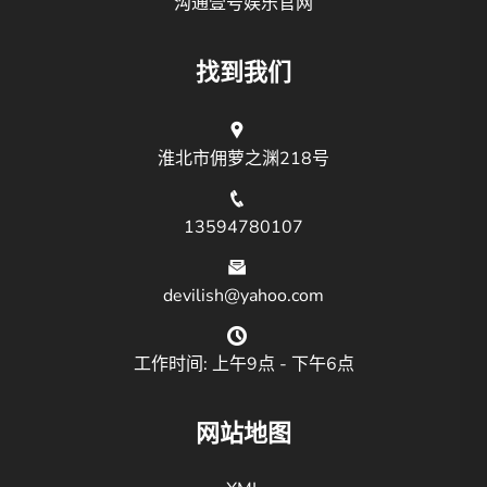
沟通壹号娱乐官网
找到我们
淮北市佣萝之渊218号
13594780107
devilish@yahoo.com
工作时间: 上午9点 - 下午6点
网站地图