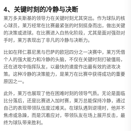
4、关键时刻的冷静与决断
莱万多夫斯基的领导力在关键时刻尤其突出。作为球队的核
心球员，莱万经常在比赛最紧张的时刻挺身而出，做出关键
的决策或进球。在比赛进入白热化阶段，尤其是面对强劲对
手时，莱万表现出了非凡的冷静与决断力。
比如在拜仁慕尼黑与巴萨的欧冠四分之一决赛中，莱万凭借
个人的强大能力和冷静的头脑，不仅在关键时刻打破僵局，
还在进攻中指挥队友，以最快的速度作出最有效的进攻决
策。这种冷静的决策能力，是莱万在比赛中获得成功的重要
原因之一。
此外，莱万也展现了他在困难时刻的领导气质。无论是面临
比分落后，还是比赛进入加时赛，莱万总能保持冷静，通过
自己的表现带领队伍度过难关。在球队遇到逆境时，他并不
焦虑或急躁，而是沉着应对，带领队友在场上展开反击，最
终为球队带来胜利。