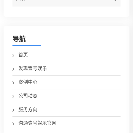
导航
首页
发现壹号娱乐
案例中心
公司动态
服务方向
沟通壹号娱乐官网