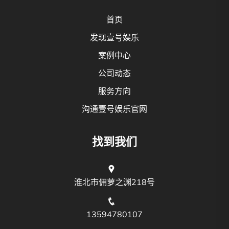
首页
发现壹号娱乐
案例中心
公司动态
服务方向
沟通壹号娱乐官网
找到我们
淮北市佣萝之渊218号
13594780107