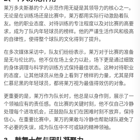
莱万多夫斯基的个人示范作用无疑是其领导力的核心之一。
无论是在训练场还是比赛中，莱万都用实际行动激励着队
友。他的职业态度、对待训练的专注程度以及对比赛的高要
求，成为了队内年轻球员的榜样。他的严谨生活作风和极高
的自律性，使得整个球队的文化得到了提升。
在多次媒体采访中，队友们纷纷表示，莱万对于比赛的准备
是无与伦比的。他不仅在场上全力以赴，场下更是通过细致
的身体调理与科学的训练方式保持最佳状态。这种对待职业
的态度，让其他球员从他身上看到了榜样的力量，尤其是拜
仁慕尼黑的年轻球员，都将莱万视为最值得效仿的对象。
更重要的是，莱万作为队长时，他总是以身作则，展示了一
个领袖应有的责任感。在比赛的关键时刻，他不仅自己冷静
处理每个进攻机会，还鼓励队友们在困难时刻不放弃，保持
信心。在重要比赛中，莱万的果敢与冷静也帮助球队避免了
不必要的失误，成为队伍中不可或缺的精神领袖。