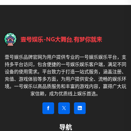
壹号娱乐品牌官网为用户提供专业的一号娱乐娱乐平台，支
持多平台访问，包含便捷的一号娱乐娱乐客户端，满足不同
设备的使用需求。平台致力于打造一站式服务，涵盖注册、
充值、游戏体验等多方面，为用户提供安全、流畅的娱乐环
境。一号娱乐以高品质服务和丰富的游戏内容，赢得广大玩
家信赖，成为优质线上娱乐首选。
导航