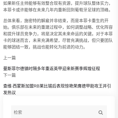
如果新任主帅能够有效整合现有资源，提升球队整体实力，
本菲卡或许能够在未来几年内重新回到葡萄牙足球的顶峰。
总体来看，施密特的解雇并非结束，而是本菲卡重生的开
始。俱乐部在未来的重建过程中，如何调整战略、优化阵容
和提升球员竞争力，将是决定其未来命运的关键。对于本菲
卡的球迷而言，未来充满希望，尽管充满挑战，但只要团队
能够团结一致，挑战也能转化为前进的动力。
上一篇
曼斯菲尔德镇时隔多年重返英甲迎来新赛季辉煌征程
下一篇
查维·西蒙斯加盟RB莱比锡后表现惊艳荣膺德甲助攻王并引
发热议