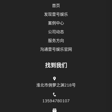
首页
发现壹号娱乐
案例中心
公司动态
服务方向
沟通壹号娱乐官网
找到我们
淮北市佣萝之渊218号
13594780107