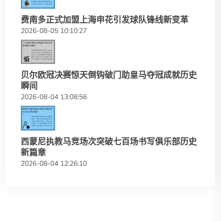
费南多正式加盟上海申花引发球队锋线新变革
2026-08-05 10:10:27
贝尔欧冠决赛惊天倒钩破门助皇马夺冠成就历史
瞬间
2026-08-04 13:08:56
西蒙尼执教马竞场次突破七百场书写俱乐部历史
新篇章
2026-08-04 12:26:10