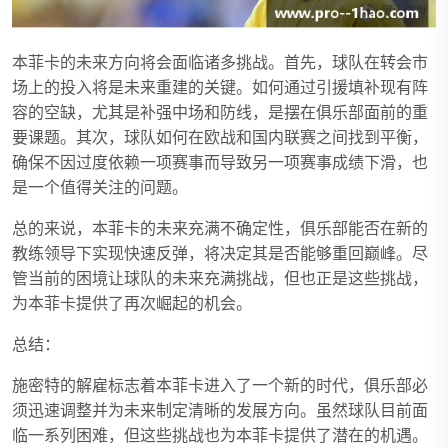
本菲卡的未来方向将会面临诸多挑战。首先，球队在转会市
场上的投入将是未来重建的关键。如何通过引援填补现有阵
容的空缺，尤其是补强中场和防线，是摆在俱乐部面前的重
要课题。其次，球队如何在欧战和国内联赛之间找到平衡，
确保不因过度依赖一项赛事而导致另一项赛事成绩下滑，也
是一个值得关注的问题。
总的来说，本菲卡的未来充满不确定性，俱乐部能否在新的
教练领导下实现快速反弹，将决定其是否能够重回巅峰。尽
管当前的困境让球队的未来充满挑战，但也正是这些挑战，
为本菲卡提供了再次崛起的机会。
总结：
施密特的解雇标志着本菲卡进入了一个新的时代，俱乐部必
须迅速调整并为未来制定清晰的发展方向。虽然球队目前面
临一系列困难，但这些挑战也为本菲卡提供了潜在的机遇。