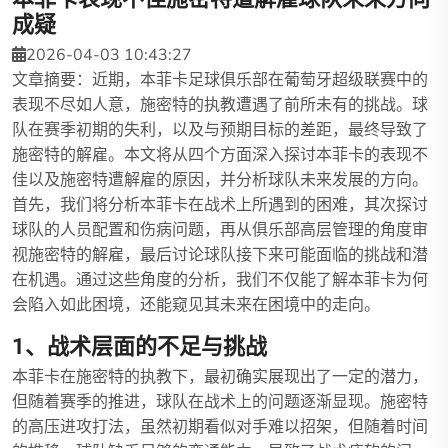
成疑
2026-04-03 10:43:27
文章摘要：近期，本菲卡足球俱乐部在葡萄牙超级联赛中的
表现不尽如人意，施密特的执教遭遇了前所未有的挑战。球
队在赛季初期的失利，以及与预期目标的差距，最终导致了
施密特的解雇。本文将从四个方面深入探讨本菲卡的表现不
佳以及施密特遭解雇的原因，并分析球队未来发展的方向。
首先，我们将分析本菲卡在战术上所遇到的困难，其次探讨
球队的人员配置和伤病问题，再从俱乐部高层管理的角度审
视施密特的解雇，最后讨论球队接下来可能面临的挑战和潜
在机遇。通过这些角度的分析，我们不仅能了解本菲卡为何
会陷入如此困境，还能窥见其未来在困境中的走向。
1、战术层面的不足与挑战
本菲卡在施密特的执教下，最初确实展现出了一定的潜力，
但随着赛季的推进，球队在战术上的问题逐渐显现。施密特
的高压进攻打法，虽然初期看似对手难以招架，但随着时间