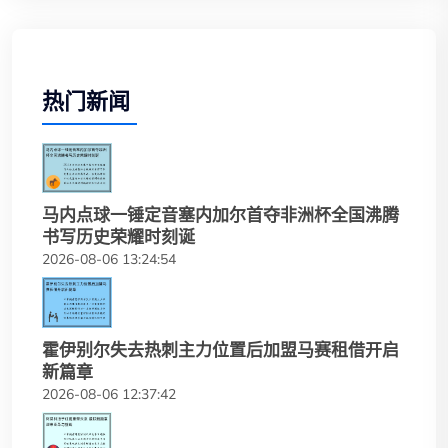
热门新闻
马内点球一锤定音塞内加尔首夺非洲杯全国沸腾
书写历史荣耀时刻诞
2026-08-06 13:24:54
霍伊别尔失去热刺主力位置后加盟马赛租借开启
新篇章
2026-08-06 12:37:42