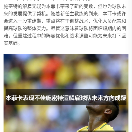
施密特的解雇无疑为本菲卡带来了新的变数，但也为球队未
来的发展提供了契机。随着新任主教练的到来，本菲卡或许
会进入一段重建期，重点将在于调整战术、优化人员配置和
提高球队的整体实力。尽管这意味着球队将面临短期内的困
难，但重建过程中的阵容优化和战术调整可能为未来打下坚
实基础。