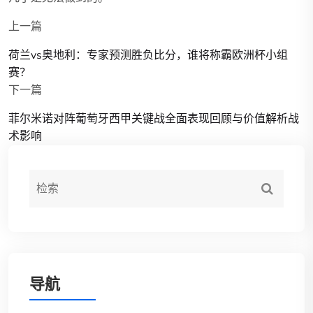
上一篇
荷兰vs奥地利：专家预测胜负比分，谁将称霸欧洲杯小组
赛？
下一篇
菲尔米诺对阵葡萄牙西甲关键战全面表现回顾与价值解析战
术影响
导航