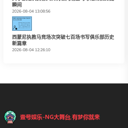
瞬间
2026-08-04 13:08:56
西蒙尼执教马竞场次突破七百场书写俱乐部历史
新篇章
2026-08-04 12:26:10