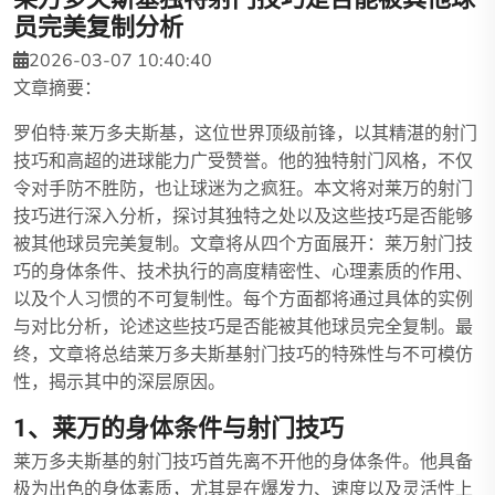
员完美复制分析
2026-03-07 10:40:40
文章摘要：
罗伯特·莱万多夫斯基，这位世界顶级前锋，以其精湛的射门
技巧和高超的进球能力广受赞誉。他的独特射门风格，不仅
令对手防不胜防，也让球迷为之疯狂。本文将对莱万的射门
技巧进行深入分析，探讨其独特之处以及这些技巧是否能够
被其他球员完美复制。文章将从四个方面展开：莱万射门技
巧的身体条件、技术执行的高度精密性、心理素质的作用、
以及个人习惯的不可复制性。每个方面都将通过具体的实例
与对比分析，论述这些技巧是否能被其他球员完全复制。最
终，文章将总结莱万多夫斯基射门技巧的特殊性与不可模仿
性，揭示其中的深层原因。
1、莱万的身体条件与射门技巧
莱万多夫斯基的射门技巧首先离不开他的身体条件。他具备
极为出色的身体素质，尤其是在爆发力、速度以及灵活性上