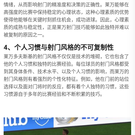
情绪，从而影响射门的精准度和决策的正确性。莱万能够在
高强度的比赛中保持稳定的心理状态，这种心理素质的优势
使得他能够在关键时刻抓住机会，成功进球。因此，心理素
质的成熟与稳定性，正是莱万射门技巧能够如此独特并难以
被复制的原因之一。
4、个人习惯与射门风格的不可复制性
莱万多夫斯基的射门风格不仅仅是技术的堆砌，它也包含了
他的个人习惯和独特的比赛经验。每位球员的射门风格都受
到其身体条件、技术水平、以及个人习惯的影响，而莱万的
射门风格则有着强烈的个性化特征。例如，他在门前的站位
选择以及面对门将时的反应，都有着个人独特的习惯，这些
习惯源自于多年的比赛经验和不断积累的技巧。