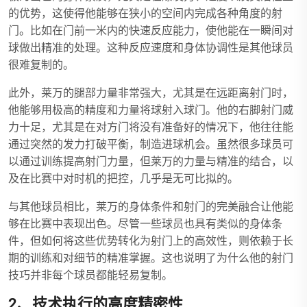
的优势，这使得他能够在狭小的空间内完成各种角度的射
门。比如在门前一米内的快速反应能力，使他能在一瞬间对
球做出精准的处理。这种反应速度和身体协调性是其他球员
很难复制的。
此外，莱万的腿部力量非常强大，尤其是在远距离射门时，
他能够用极高的精度和力量将球射入球门。他的右脚射门威
力十足，尤其是在对方门将没有准备好的情况下，他往往能
通过突然的发力打破平衡，制造进球机会。虽然很多球员可
以通过训练提高射门力量，但莱万的力量与精准的结合，以
及在比赛中对时机的把控，几乎是无可比拟的。
与其他球员相比，莱万的身体条件和射门的完美融合让他能
够在比赛中表现出色。尽管一些球员也具有类似的身体条
件，但如何将这些优势转化为射门上的高效性，则依赖于长
期的训练和对细节的精准掌握。这也说明了为什么他的射门
技巧并非每个球员都能轻易复制。
2、技术执行的高度精密性