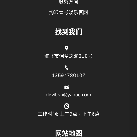
服务方向
沟通壹号娱乐官网
找到我们
淮北市佣萝之渊218号
13594780107
devilish@yahoo.com
工作时间: 上午9点 - 下午6点
网站地图