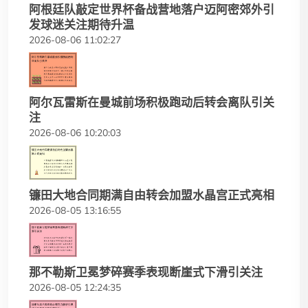
阿根廷队敲定世界杯备战营地落户迈阿密郊外引
发球迷关注期待升温
2026-08-06 11:02:27
阿尔瓦雷斯在曼城前场积极跑动后转会离队引关
注
2026-08-06 10:20:03
镰田大地合同期满自由转会加盟水晶宫正式亮相
2026-08-05 13:16:55
那不勒斯卫冕梦碎赛季表现断崖式下滑引关注
2026-08-05 12:24:35