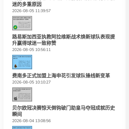
迷的多重原因
2026-08-05 11:39:57
路易斯加西亚执教阿拉维斯战术焕新球队表现提
升赢得球迷一致称赞
2026-08-05 10:56:11
费南多正式加盟上海申花引发球队锋线新变革
2026-08-05 10:10:27
贝尔欧冠决赛惊天倒钩破门助皇马夺冠成就历史
瞬间
2026-08-04 13:08:56