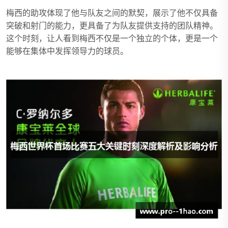
梅西的助攻体现了他与队友之间的默契，展示了他不仅具备
突破和射门的能力，更具备了为队友提供支持的团队精神。
这个时刻，让人看到梅西不仅是一个独立的个体，更是一个
能够在集体中发挥领导力的球员。