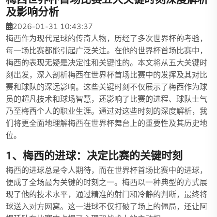
及影响分析
2026-01-31 10:43:37
梅西作为现代足球的传奇人物，历经了多次世界杯的考验，
每一场比赛都能引起广泛关注。在他的世界杯首场比赛中，
梅西的表现无疑是决定性和关键性的。本文将从五大关键时
刻出发，深入剖析梅西在世界杯首场比赛中的发挥及其对比
赛和球队的深远影响。这些关键时刻不仅展示了梅西作为球
员的超凡技术和球场智慧，还影响了比赛的进程、球队士气
乃至梅西个人的职业生涯。通过对这些时刻的深度解析，我
们将更全面地理解梅西在世界杯舞台上的重要性及其历史地
位。
1、梅西的进球：决定比赛的关键时刻
梅西的进球总是令人期待，而在世界杯首场比赛中的进球，
便成了全场最为关键的时刻之一。梅西以一种典型的方式展
现了他的技术水平，通过精准的射门和冷静的判断，最终将
球送入对方网窝。这一进球不仅打破了场上的僵局，还让阿