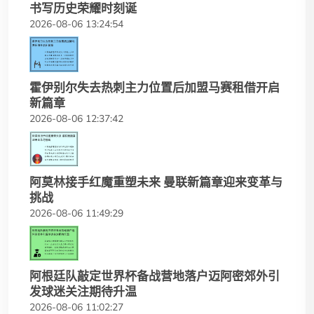
书写历史荣耀时刻诞
2026-08-06 13:24:54
霍伊别尔失去热刺主力位置后加盟马赛租借开启
新篇章
2026-08-06 12:37:42
阿莫林接手红魔重塑未来 曼联新篇章迎来变革与
挑战
2026-08-06 11:49:29
阿根廷队敲定世界杯备战营地落户迈阿密郊外引
发球迷关注期待升温
2026-08-06 11:02:27