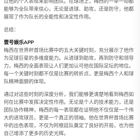
过他的个人表现来影响团队。在球场上，梅西的一举一动都
能够为全队带来信心，无论是进球、助攻，还是防守，他都
展现了作为队长的全能性和决定性作用。
总结：
壹号娱乐APP
梅西在世界杯首场比赛中的五大关键时刻，充分展示了他作
为足球巨星的多维度能力。从进球到助攻，再到防守和领导
力，梅西的全面表现让人们更加认可他在国际足坛的地位。
每一个关键时刻都不仅是比赛的转折点，更是梅西个人和球
队精神面貌的体现。
通过对这些时刻的深度分析，我们能够更清楚地看到梅西如
何在比赛中发挥决定性作用。无论是个人的技术能力，还是
团队协作精神，梅西的每一表现都在证明他不仅仅是一个伟
大的进攻球员，更是一个真正的领袖。他在世界杯首场比赛
中的出色表现，不仅为阿根廷队奠定了良好的开局，也为他
自己增添了更多的历史光辉。