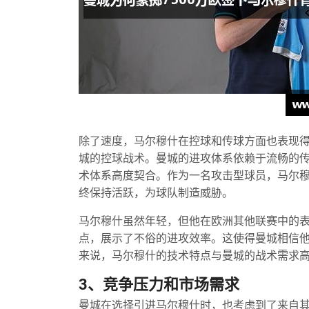
除了速度，马尔穆什在控球和传球方面也表现
城的控球战术。曼城的进攻体系依赖于流畅的
术体系高度契合。作为一名攻击型球员，马尔
终保持活跃，为球队制造威胁。
马尔穆什虽然年轻，但他在欧洲其他联赛中的
点，展示了不俗的进攻效率。这使得曼城相信
来说，马尔穆什的技术特点与曼城的战术需求
3、竞争压力和市场需求
曼城在选择引进马尔穆什时，也考虑到了来自