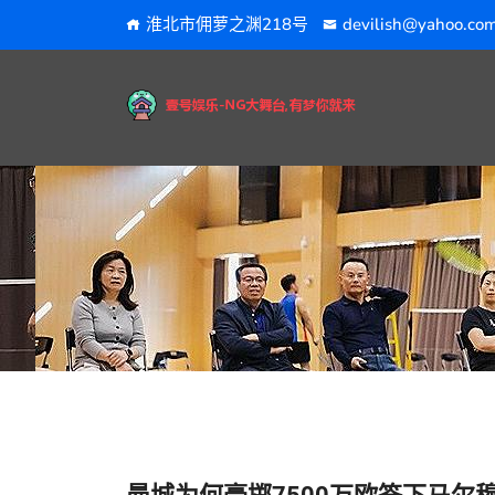
淮北市佣萝之渊218号
devilish@yahoo.co