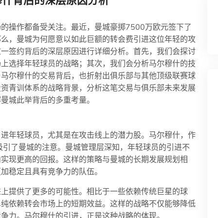
穆什背后的深层原因分析
的操作都备受关注。最近，曼城豪掷7500万欧元签下了
那么，曼城为何愿意以如此巨额的转会费引进这位年轻的攻
这一签约背后的深层原因进行详细分析。首先，我们会探讨
场上选择年轻球员的战略；其次，我们会分析马尔穆什的技
与马尔穆什的交易背后，也折射出俱乐部与其他顶级联赛球
投资青训体系的战略背景，分析这笔交易与俱乐部未来发展
解曼城此举背后的多重考量。
引进年轻球员，尤其是在攻击线上的潜力股。马尔穆什，作
吸引了曼城的注意。曼城管理层深知，年轻球员的引进不
内实现更高的回报。这样的策略与曼城的长期发展规划相
更加稳定且具有竞争力的队伍。
进上提供了更多的可能性。相比于一些依赖传统巨星的球
单纯依赖转会市场上的短期效益。这样的战略不仅能够降低
竞争力。马尔穆什的引进，正是这种战略的体现。