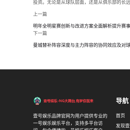
投资。无论是从球队层面，还是从俱乐部的长
上一篇
明年全明星赛创新与改进方案全面解析提升赛
下一篇
曼城替补阵容深度与主力阵容的协同效应及对
导航
首页
壹号娱乐品牌官网为用户提供专业的
一号娱乐娱乐平台，支持多平台访
发现壹