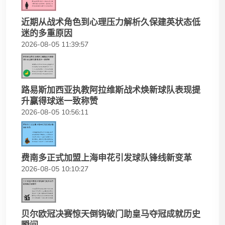
近期从战术角色到心理压力解析久保建英状态低
迷的多重原因
2026-08-05 11:39:57
路易斯加西亚执教阿拉维斯战术焕新球队表现提
升赢得球迷一致称赞
2026-08-05 10:56:11
费南多正式加盟上海申花引发球队锋线新变革
2026-08-05 10:10:27
贝尔欧冠决赛惊天倒钩破门助皇马夺冠成就历史