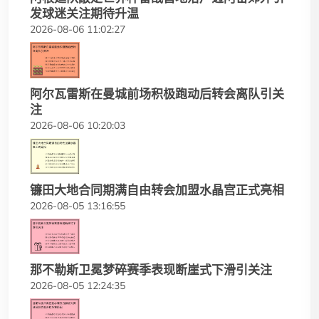
发球迷关注期待升温
2026-08-06 11:02:27
阿尔瓦雷斯在曼城前场积极跑动后转会离队引关
注
2026-08-06 10:20:03
镰田大地合同期满自由转会加盟水晶宫正式亮相
2026-08-05 13:16:55
那不勒斯卫冕梦碎赛季表现断崖式下滑引关注
2026-08-05 12:24:35