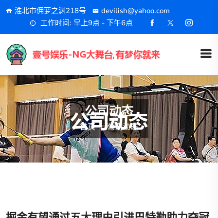
淮北市佣萝之渊218号
devilish@yahoo.com
工作时间: 早上9点 - 下午6点
公司动态
首页
公司动态
掘金有望通过五大理由引进巴特勒助力夺冠