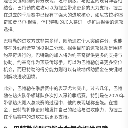
是在关键时刻的得分表现，堪称顶级。与掘金的现有阵容相
结合，巴特勒的进攻可以为掘金带来更多的火力支持。掘金
在过去的季后赛中已经有了强大的进攻核心，如尼古拉·约基
奇和贾马尔·穆雷，但巴特勒的加入将进一步扩展掘金的进攻
选择。
巴特勒的进攻方式非常多样，既能通过个人突破得分，也能
够在外线创造空间投射三分球。掘金目前的进攻体系是围绕
约基奇进行的，巴特勒的加入将为约基奇提供更多的支持与
协助。约基奇作为顶级传球手，可以为巴特勒创造更多空位
机会，而巴特勒的得分能力则可以有效地帮助掘金在关键时
刻解决进攻困境。
此外，巴特勒在季后赛中的表现尤为突出。过去几年，巴特
勒在热火队带领球队多次打入深轮季后赛，特别是在2020年
带领热火闯入总决赛的过程中，他的表现堪称全能。在掘
金，巴特勒将能更好地发挥自己的经验与进攻能力，为掘金
在季后赛中的进攻提供更多支持。