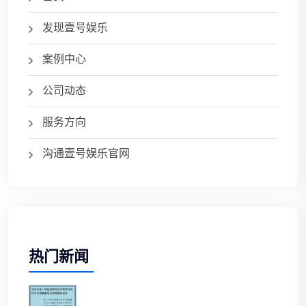
发现壹号娱乐
案例中心
公司动态
服务方向
沟通壹号娱乐官网
热门新闻