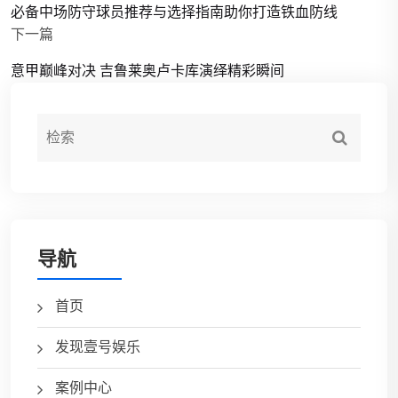
必备中场防守球员推荐与选择指南助你打造铁血防线
下一篇
意甲巅峰对决 吉鲁莱奥卢卡库演绎精彩瞬间
导航
首页
发现壹号娱乐
案例中心