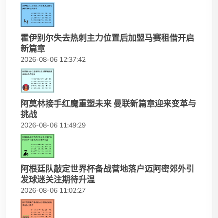
霍伊别尔失去热刺主力位置后加盟马赛租借开启
新篇章
2026-08-06 12:37:42
阿莫林接手红魔重塑未来 曼联新篇章迎来变革与
挑战
2026-08-06 11:49:29
阿根廷队敲定世界杯备战营地落户迈阿密郊外引
发球迷关注期待升温
2026-08-06 11:02:27