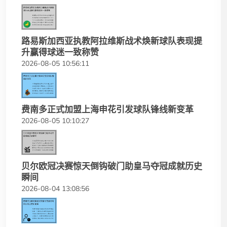
路易斯加西亚执教阿拉维斯战术焕新球队表现提
升赢得球迷一致称赞
2026-08-05 10:56:11
费南多正式加盟上海申花引发球队锋线新变革
2026-08-05 10:10:27
贝尔欧冠决赛惊天倒钩破门助皇马夺冠成就历史
瞬间
2026-08-04 13:08:56