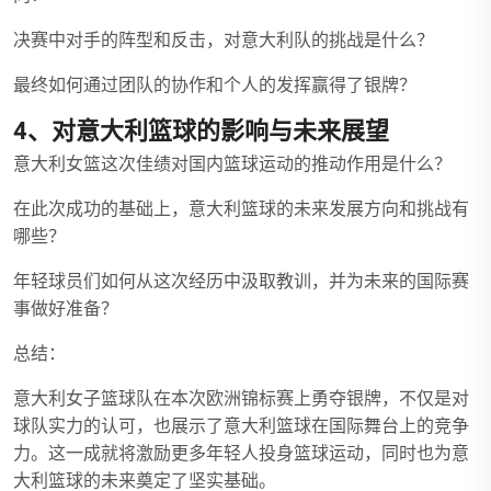
决赛中对手的阵型和反击，对意大利队的挑战是什么？
最终如何通过团队的协作和个人的发挥赢得了银牌？
4、对意大利篮球的影响与未来展望
意大利女篮这次佳绩对国内篮球运动的推动作用是什么？
在此次成功的基础上，意大利篮球的未来发展方向和挑战有
哪些？
年轻球员们如何从这次经历中汲取教训，并为未来的国际赛
事做好准备？
总结：
意大利女子篮球队在本次欧洲锦标赛上勇夺银牌，不仅是对
球队实力的认可，也展示了意大利篮球在国际舞台上的竞争
力。这一成就将激励更多年轻人投身篮球运动，同时也为意
大利篮球的未来奠定了坚实基础。