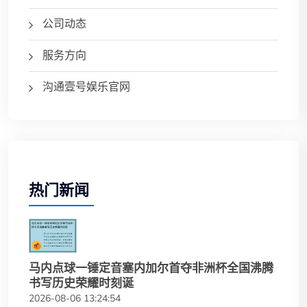
公司动态
服务方向
沟通壹号娱乐官网
热门新闻
马内点球一锤定音塞内加尔首夺非洲杯全国沸腾
书写历史荣耀时刻诞
2026-08-06 13:24:54