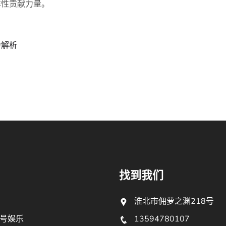
样性贡献力量。
力解析
找到我们
淮北市佣萝之渊218号
号娱乐
13594780107