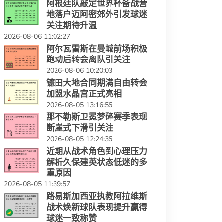
阿根廷队敲定世界杯备战营
地落户迈阿密郊外引发球迷
关注期待升温
2026-08-06 11:02:27
阿尔瓦雷斯在曼城前场积极
跑动后转会离队引关注
2026-08-06 10:20:03
镰田大地合同期满自由转会
加盟水晶宫正式亮相
2026-08-05 13:16:55
那不勒斯卫冕梦碎赛季表现
断崖式下滑引关注
2026-08-05 12:24:35
近期从战术角色到心理压力
解析久保建英状态低迷的多
重原因
2026-08-05 11:39:57
路易斯加西亚执教阿拉维斯
战术焕新球队表现提升赢得
球迷一致称赞