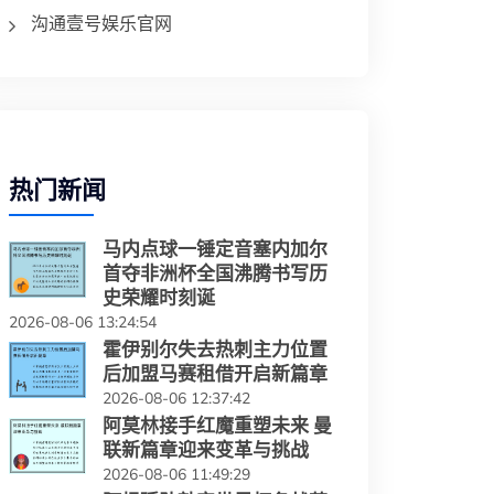
沟通壹号娱乐官网
热门新闻
马内点球一锤定音塞内加尔
首夺非洲杯全国沸腾书写历
史荣耀时刻诞
2026-08-06 13:24:54
霍伊别尔失去热刺主力位置
后加盟马赛租借开启新篇章
2026-08-06 12:37:42
阿莫林接手红魔重塑未来 曼
联新篇章迎来变革与挑战
2026-08-06 11:49:29